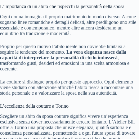
L’importanza di un abito che rispecchi la personalità della sposa
Ogni donna immagina il proprio matrimonio in modo diverso. Alcune
sognano linee romantiche e dettagli delicati, altre prediligono uno stile
essenziale e contemporaneo, mentre altre ancora desiderano un
equilibrio tra tradizione e modernità.
Proprio per questo motivo l’abito ideale non dovrebbe limitarsi a
seguire le tendenze del momento.
La vera eleganza nasce dalla
capacità di interpretare la personalità di chi lo indosserà
,
trasformando gusti, desideri ed emozioni in una scelta armoniosa e
coerente.
La couture si distingue proprio per questo approccio. Ogni elemento
viene studiato con attenzione affinché l’abito riesca a raccontare una
storia personale e a valorizzare la sposa nella sua autenticità.
L’eccellenza della couture a Torino
Scegliere un abito da sposa couture significa vivere un’esperienza
esclusiva senza dover necessariamente cercare lontano. L’Atelier Bili
offre a Torino una proposta che unisce eleganza, qualità sartoriale e
consulenza personalizzata, permettendo a ogni futura sposa di trovare
una creazione capace di interpretare il proprio stile e le proprie