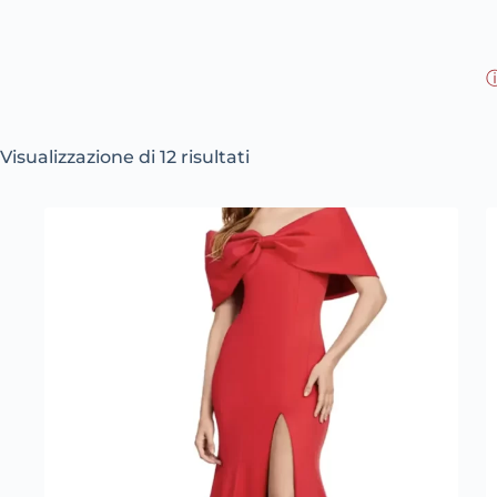
ⓘ
Ordina
Visualizzazione di 12 risultati
in
base
al
più
recente