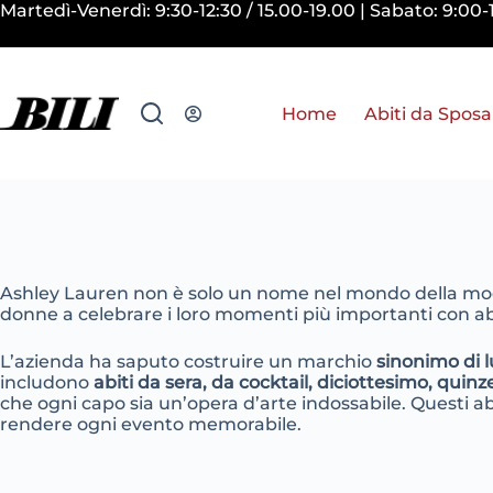
Salta
Martedì-Venerdì: 9:30-12:30 / 15.00-19.00 | Sabato: 9:0
al
contenuto
Home
Abiti da Sposa
Ashley Lauren non è solo un nome nel mondo della m
donne a celebrare i loro momenti più importanti con abi
L’azienda ha saputo costruire un marchio
sinonimo di l
includono
abiti da sera, da cocktail, diciottesimo, quinz
che ogni capo sia un’opera d’arte indossabile. Questi abi
rendere ogni evento memorabile.