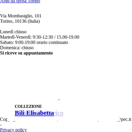
Abiti da sposa Torino
Via Mombasiglio, 101
Torino, 10136 (Italia)
ORARI ATELIER
Lunedì chiuso
Martedì-Venerdì: 9:30-12:30 / 15.00-19.00
Sabato: 9:00-19:00 orario continuato
Domenica: chiuso
Si riceve su appuntamento
CONTATTI
+39 011 200879
+39 342 0527384
clienti@bili.it
Social
Facebook
Instagram
YouTube
PRIMO APPUNTAMENTO PER LA SPOSA
Bartin
Manu Garcia
Valerio Luna
Bili chiara
Mischalis
Fabrizia Dea
Ashley Lauren
Intelligere
Magia
Isabel Sanchis
Maria Coca
Antonio D'Errico
Bili Elisabetta
PRIMO APPUNTAMENTO PER LO SPOSO
Copyright © Atelier Bili s.n.c. | P. iva 12824020015 | atelierbili@pec.it
-
Agenzia SEO TORINO
Privacy policy