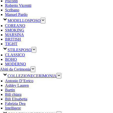
Pisconti
Roberto Vicentti
Scribano
Manuel Pardo
MODELLO
SPOSO
COREANO
SMOKING
MARSINA
BRITISH
TIGHT
STILE
SPOSO
CLASSICO
BOHO
MODERNO
Abiti da Cerimonia
COLLEZIONE
CERIMONIA
Antonio D’Errico
Ashley Lauren
Bartin
Bili chiara
Bili Elisabetta
Fabrizia Dea
Intelligere