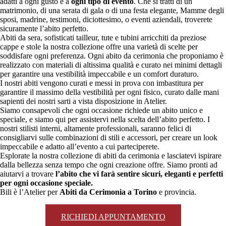
adatti a ogni gusto e a
ogni tipo di evento
. Che si tratti di un
matrimonio, di una serata di gala o di una festa elegante, Mamme degli
sposi, madrine, testimoni, diciottesimo, o eventi aziendali, troverete
sicuramente l’abito perfetto.
Abiti da sera, sofisticati tailleur, tute e tubini arricchiti da preziose
cappe e stole la nostra collezione offre una varietà di scelte per
soddisfare ogni preferenza. Ogni abito da cerimonia che proponiamo è
realizzato con materiali di altissima qualità e curato nei minimi dettagli
per garantire una vestibilità impeccabile e un comfort duraturo.
I nostri abiti vengono curati e messi in prova con imbastitura per
garantire il massimo della vestibilità per ogni fisico, curato dalle mani
sapienti dei nostri sarti a vista disposizione in Atelier.
Siamo consapevoli che ogni occasione richiede un abito unico e
speciale, e siamo qui per assistervi nella scelta dell’abito perfetto. I
nostri stilisti interni, altamente professionali, saranno felici di
consigliarvi sulle combinazioni di stili e accessori, per creare un look
impeccabile e adatto all’evento a cui parteciperete.
Esplorate la nostra collezione di abiti da cerimonia e lasciatevi ispirare
dalla bellezza senza tempo che ogni creazione offre. Siamo pronti ad
aiutarvi a trovare
l’abito che vi farà sentire sicuri, eleganti e perfetti
per ogni occasione speciale.
Bili è l’Atelier per
Abiti da Cerimonia a Torino
e provincia.
RICHIEDI APPUNTAMENTO