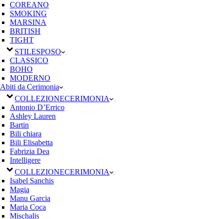
COREANO
SMOKING
MARSINA
BRITISH
TIGHT
STILE
SPOSO
CLASSICO
BOHO
MODERNO
Abiti da Cerimonia
COLLEZIONE
CERIMONIA
Antonio D’Errico
Ashley Lauren
Bartin
Bili chiara
Bili Elisabetta
Fabrizia Dea
Intelligere
COLLEZIONE
CERIMONIA
Isabel Sanchis
Magia
Manu Garcia
Maria Coca
Mischalis