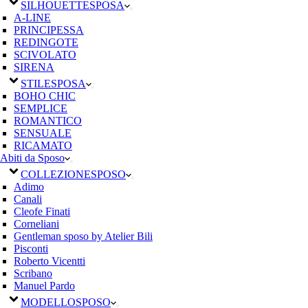
SILHOUETTE
SPOSA
A-LINE
PRINCIPESSA
REDINGOTE
SCIVOLATO
SIRENA
STILE
SPOSA
BOHO CHIC
SEMPLICE
ROMANTICO
SENSUALE
RICAMATO
Abiti da Sposo
COLLEZIONE
SPOSO
Adimo
Canali
Cleofe Finati
Corneliani
Gentleman sposo by Atelier Bili
Pisconti
Roberto Vicentti
Scribano
Manuel Pardo
MODELLO
SPOSO