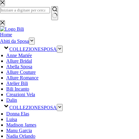
Salta
al
contenuto
Nessun
risultato
Home
Abiti da Sposa
COLLEZIONE
SPOSA
Anne Mariée
Allure Bridal
Abella Sposa
Allure Couture
Allure Romance
Atelier Bili
Bili Incanto
Creazioni Vela
Dalin
COLLEZIONE
SPOSA
Donna Elas
Luisa
Madison James
Manu Garcia
Nadia Orlando