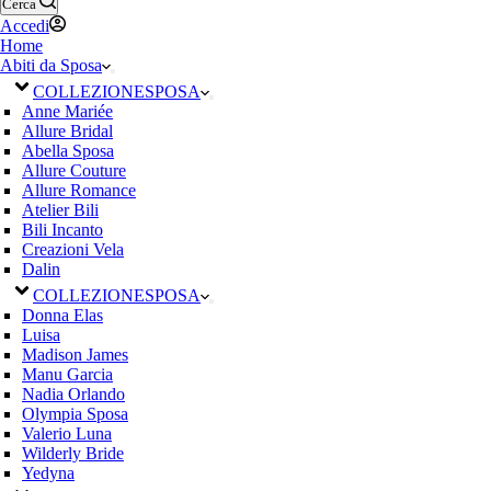
Cerca
Accedi
Home
Abiti da Sposa
COLLEZIONE
SPOSA
Anne Mariée
Allure Bridal
Abella Sposa
Allure Couture
Allure Romance
Atelier Bili
Bili Incanto
Creazioni Vela
Dalin
COLLEZIONE
SPOSA
Donna Elas
Luisa
Madison James
Manu Garcia
Nadia Orlando
Olympia Sposa
Valerio Luna
Wilderly Bride
Yedyna