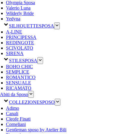
Olympia Sposa
Valerio Luna
Wilderly Bride
Yedyna
SILHOUETTE
SPOSA
A-LINE
PRINCIPESSA
REDINGOTE
SCIVOLATO
SIRENA
STILE
SPOSA
BOHO CHIC
SEMPLICE
ROMANTICO
SENSUALE
RICAMATO
Abiti da Sposo
COLLEZIONE
SPOSO
Adimo
Canali
Cleofe Finati
Corneliani
Gentleman sposo by Atelier Bili