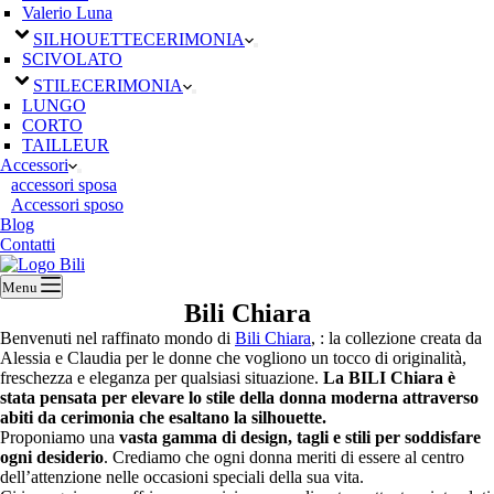
Valerio Luna
SILHOUETTE
CERIMONIA
SCIVOLATO
STILE
CERIMONIA
LUNGO
CORTO
TAILLEUR
Accessori
accessori sposa
Accessori sposo
Blog
Contatti
Menu
Bili Chiara
Benvenuti nel raffinato mondo di
Bili Chiara
, : la collezione creata da
Alessia e Claudia per le donne che vogliono un tocco di originalità,
freschezza e eleganza per qualsiasi situazione.
La BILI Chiara è
stata pensata per elevare lo stile della donna moderna attraverso
abiti da cerimonia che esaltano la silhouette.
Proponiamo una
vasta gamma di design, tagli e stili per soddisfare
ogni desiderio
. Crediamo che ogni donna meriti di essere al centro
dell’attenzione nelle occasioni speciali della sua vita.