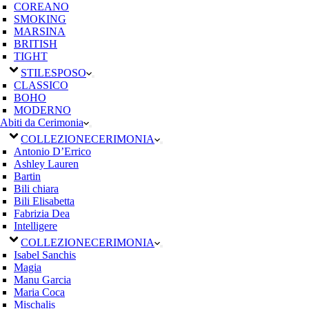
COREANO
SMOKING
MARSINA
BRITISH
TIGHT
STILE
SPOSO
CLASSICO
BOHO
MODERNO
Abiti da Cerimonia
COLLEZIONE
CERIMONIA
Antonio D’Errico
Ashley Lauren
Bartin
Bili chiara
Bili Elisabetta
Fabrizia Dea
Intelligere
COLLEZIONE
CERIMONIA
Isabel Sanchis
Magia
Manu Garcia
Maria Coca
Mischalis