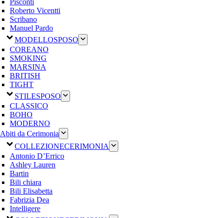
Pisconti
Roberto Vicentti
Scribano
Manuel Pardo
MODELLO
SPOSO
COREANO
SMOKING
MARSINA
BRITISH
TIGHT
STILE
SPOSO
CLASSICO
BOHO
MODERNO
Abiti da Cerimonia
COLLEZIONE
CERIMONIA
Antonio D’Errico
Ashley Lauren
Bartin
Bili chiara
Bili Elisabetta
Fabrizia Dea
Intelligere