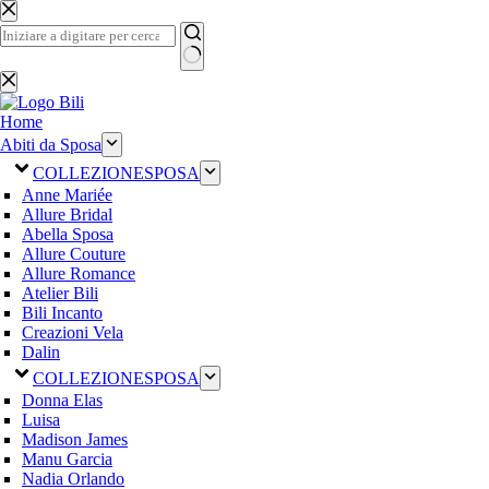
Salta
al
contenuto
Nessun
risultato
Home
Abiti da Sposa
COLLEZIONE
SPOSA
Anne Mariée
Allure Bridal
Abella Sposa
Allure Couture
Allure Romance
Atelier Bili
Bili Incanto
Creazioni Vela
Dalin
COLLEZIONE
SPOSA
Donna Elas
Luisa
Madison James
Manu Garcia
Nadia Orlando