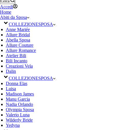
Cerca
Accedi
Home
Abiti da Sposa
COLLEZIONE
SPOSA
Anne Mariée
Allure Bridal
Abella Sposa
Allure Couture
Allure Romance
Atelier Bili
Bili Incanto
Creazioni Vela
Dalin
COLLEZIONE
SPOSA
Donna Elas
Luisa
Madison James
Manu Garcia
Nadia Orlando
Olympia Sposa
Valerio Luna
Wilderly Bride
Yedyna