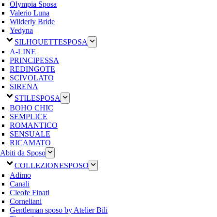
Olympia Sposa
Valerio Luna
Wilderly Bride
Yedyna
SILHOUETTE
SPOSA
A-LINE
PRINCIPESSA
REDINGOTE
SCIVOLATO
SIRENA
STILE
SPOSA
BOHO CHIC
SEMPLICE
ROMANTICO
SENSUALE
RICAMATO
Abiti da Sposo
COLLEZIONE
SPOSO
Adimo
Canali
Cleofe Finati
Corneliani
Gentleman sposo by Atelier Bili