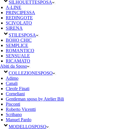
SILHOUETTE
SPOSA
A-LINE
PRINCIPESSA
REDINGOTE
SCIVOLATO
SIRENA
STILE
SPOSA
BOHO CHIC
SEMPLICE
ROMANTICO
SENSUALE
RICAMATO
Abiti da Sposo
COLLEZIONE
SPOSO
Adimo
Canali
Cleofe Finati
Corneliani
Gentleman sposo by Atelier Bili
Pisconti
Roberto Vicentti
Scribano
Manuel Pardo
MODELLO
SPOSO