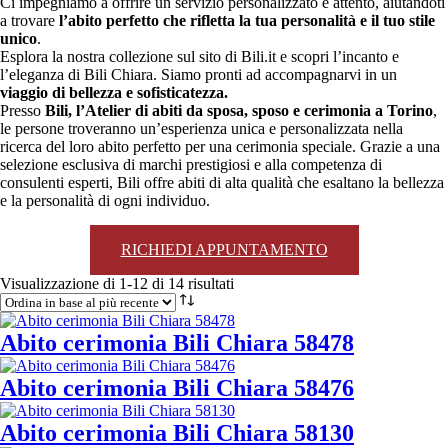
Ci impegniamo a offrire un servizio personalizzato e attento, aiutandoti
a trovare
l’abito perfetto che rifletta la tua personalità e il tuo stile
unico
.
Esplora la nostra collezione sul sito di Bili.it e scopri l’incanto e
l’eleganza di Bili Chiara. Siamo pronti ad accompagnarvi in un
viaggio di bellezza e sofisticatezza.
Presso
Bili, l’Atelier di abiti da sposa, sposo e cerimonia a Torino
,
le persone troveranno un’esperienza unica e personalizzata nella
ricerca del loro abito perfetto per una cerimonia speciale. Grazie a una
selezione esclusiva di marchi prestigiosi e alla competenza di
consulenti esperti, Bili offre abiti di alta qualità che esaltano la bellezza
e la personalità di ogni individuo.
RICHIEDI APPUNTAMENTO
Ordina
Visualizzazione di 1-12 di 14 risultati
in
base
al
Abito cerimonia Bili Chiara 58478
più
recente
Abito cerimonia Bili Chiara 58476
Abito cerimonia Bili Chiara 58130