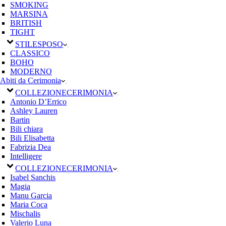
SMOKING
MARSINA
BRITISH
TIGHT
STILE
SPOSO
CLASSICO
BOHO
MODERNO
Abiti da Cerimonia
COLLEZIONE
CERIMONIA
Antonio D’Errico
Ashley Lauren
Bartin
Bili chiara
Bili Elisabetta
Fabrizia Dea
Intelligere
COLLEZIONE
CERIMONIA
Isabel Sanchis
Magia
Manu Garcia
Maria Coca
Mischalis
Valerio Luna