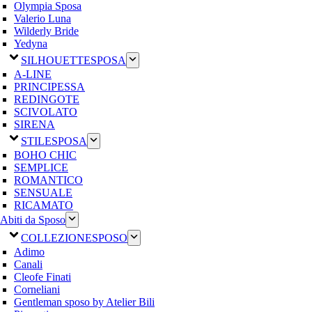
Olympia Sposa
Valerio Luna
Wilderly Bride
Yedyna
SILHOUETTE
SPOSA
A-LINE
PRINCIPESSA
REDINGOTE
SCIVOLATO
SIRENA
STILE
SPOSA
BOHO CHIC
SEMPLICE
ROMANTICO
SENSUALE
RICAMATO
Abiti da Sposo
COLLEZIONE
SPOSO
Adimo
Canali
Cleofe Finati
Corneliani
Gentleman sposo by Atelier Bili