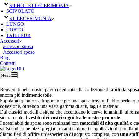
SILHOUETTE
CERIMONIA
SCIVOLATO
STILE
CERIMONIA
LUNGO
CORTO
TAILLEUR
Accessori
accessori sposa
Accessori sposo
Blog
Contatti
Menu
Benvenuti nella nostra pagina dedicata alla collezione di
abiti da spos
ancora più indimenticabile.
Sappiamo quanto sia importante per una sposa trovare l’abito perfetto, 
collezione, offrendo una vasta gamma di stili, tagli e materiali.
Dai classici modelli a sirena che accentuano le curve femminili, ai roma
sicuramente il
vestito dei vostri sogni tra le nostre proposte
.
I nostri abiti da sposa sono realizzati con
materiali di alta qualità
e cuc
sofisticati come pizzi pregiati, ricami elaborati e applicazioni scintill
Siamo fieri di offrire un’esperienza di acquisto completa, con
uno staff