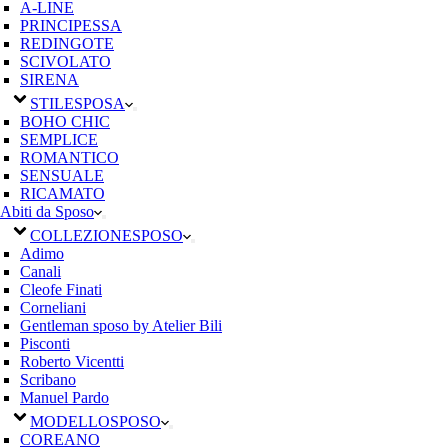
A-LINE
PRINCIPESSA
REDINGOTE
SCIVOLATO
SIRENA
STILE
SPOSA
BOHO CHIC
SEMPLICE
ROMANTICO
SENSUALE
RICAMATO
Abiti da Sposo
COLLEZIONE
SPOSO
Adimo
Canali
Cleofe Finati
Corneliani
Gentleman sposo by Atelier Bili
Pisconti
Roberto Vicentti
Scribano
Manuel Pardo
MODELLO
SPOSO
COREANO