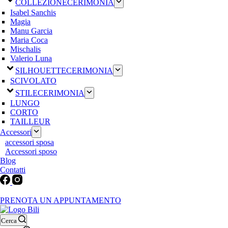
COLLEZIONE
CERIMONIA
Isabel Sanchis
Magia
Manu Garcia
Maria Coca
Mischalis
Valerio Luna
SILHOUETTE
CERIMONIA
SCIVOLATO
STILE
CERIMONIA
LUNGO
CORTO
TAILLEUR
Accessori
accessori sposa
Accessori sposo
Blog
Contatti
Martedì-Venerdì: 9:30-12:30 / 15.00-19.00 | Sabato: 9:00-19:00 | Dom
PRENOTA UN APPUNTAMENTO
Cerca