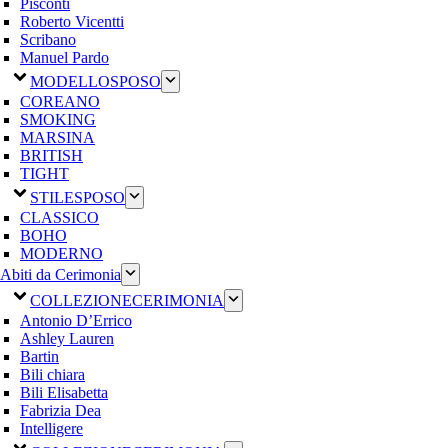
Pisconti
Roberto Vicentti
Scribano
Manuel Pardo
MODELLO
SPOSO
COREANO
SMOKING
MARSINA
BRITISH
TIGHT
STILE
SPOSO
CLASSICO
BOHO
MODERNO
Abiti da Cerimonia
COLLEZIONE
CERIMONIA
Antonio D’Errico
Ashley Lauren
Bartin
Bili chiara
Bili Elisabetta
Fabrizia Dea
Intelligere