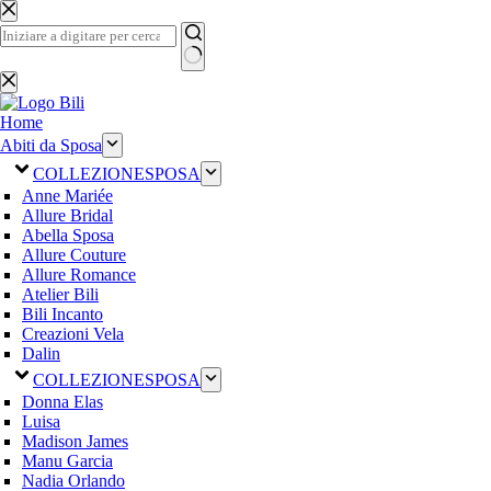
Salta
al
contenuto
Nessun
risultato
Home
Abiti da Sposa
COLLEZIONE
SPOSA
Anne Mariée
Allure Bridal
Abella Sposa
Allure Couture
Allure Romance
Atelier Bili
Bili Incanto
Creazioni Vela
Dalin
COLLEZIONE
SPOSA
Donna Elas
Luisa
Madison James
Manu Garcia
Nadia Orlando