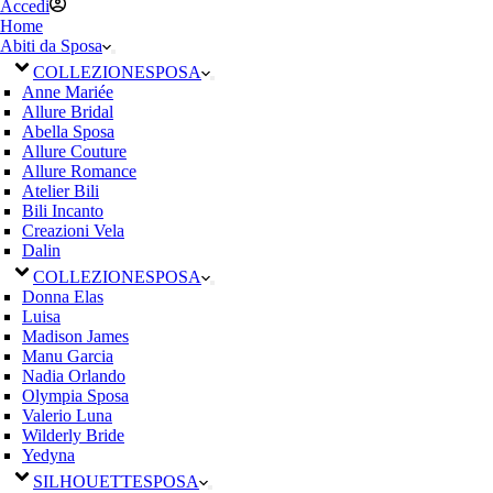
Accedi
Home
Abiti da Sposa
COLLEZIONE
SPOSA
Anne Mariée
Allure Bridal
Abella Sposa
Allure Couture
Allure Romance
Atelier Bili
Bili Incanto
Creazioni Vela
Dalin
COLLEZIONE
SPOSA
Donna Elas
Luisa
Madison James
Manu Garcia
Nadia Orlando
Olympia Sposa
Valerio Luna
Wilderly Bride
Yedyna
SILHOUETTE
SPOSA