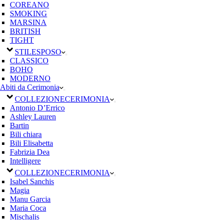
COREANO
SMOKING
MARSINA
BRITISH
TIGHT
STILE
SPOSO
CLASSICO
BOHO
MODERNO
Abiti da Cerimonia
COLLEZIONE
CERIMONIA
Antonio D’Errico
Ashley Lauren
Bartin
Bili chiara
Bili Elisabetta
Fabrizia Dea
Intelligere
COLLEZIONE
CERIMONIA
Isabel Sanchis
Magia
Manu Garcia
Maria Coca
Mischalis