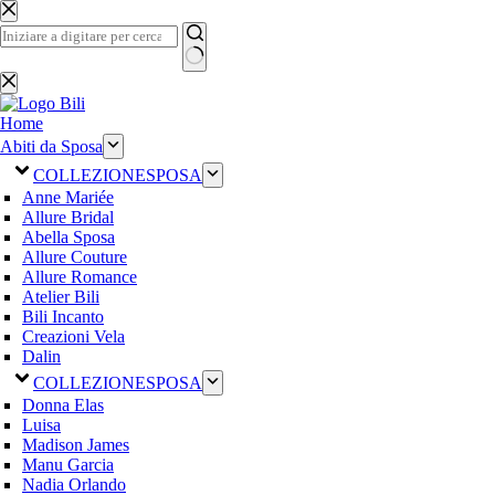
Salta
al
contenuto
Nessun
risultato
Home
Abiti da Sposa
COLLEZIONE
SPOSA
Anne Mariée
Allure Bridal
Abella Sposa
Allure Couture
Allure Romance
Atelier Bili
Bili Incanto
Creazioni Vela
Dalin
COLLEZIONE
SPOSA
Donna Elas
Luisa
Madison James
Manu Garcia
Nadia Orlando