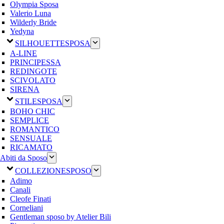
Olympia Sposa
Valerio Luna
Wilderly Bride
Yedyna
SILHOUETTE
SPOSA
A-LINE
PRINCIPESSA
REDINGOTE
SCIVOLATO
SIRENA
STILE
SPOSA
BOHO CHIC
SEMPLICE
ROMANTICO
SENSUALE
RICAMATO
Abiti da Sposo
COLLEZIONE
SPOSO
Adimo
Canali
Cleofe Finati
Corneliani
Gentleman sposo by Atelier Bili