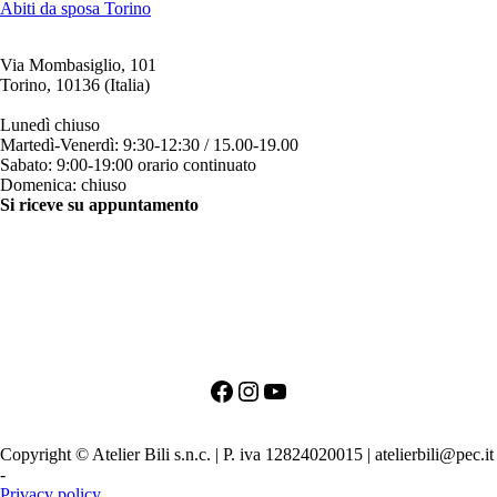
Abiti da sposa Torino
Via Mombasiglio, 101
Torino, 10136 (Italia)
ORARI ATELIER
Lunedì chiuso
Martedì-Venerdì: 9:30-12:30 / 15.00-19.00
Sabato: 9:00-19:00 orario continuato
Domenica: chiuso
Si riceve su appuntamento
CONTATTI
+39 011 200879
+39 342 0527384
clienti@bili.it
Social
Facebook
Instagram
YouTube
PRIMO APPUNTAMENTO PER LA SPOSA
PRIMO APPUNTAMENTO PER LO SPOSO
Copyright © Atelier Bili s.n.c. | P. iva 12824020015 | atelierbili@pec.it
-
Agenzia SEO TORINO
Privacy policy