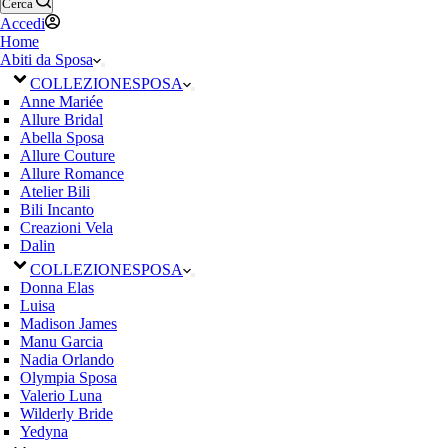
Cerca
Accedi
Home
Abiti da Sposa
COLLEZIONE
SPOSA
Anne Mariée
Allure Bridal
Abella Sposa
Allure Couture
Allure Romance
Atelier Bili
Bili Incanto
Creazioni Vela
Dalin
COLLEZIONE
SPOSA
Donna Elas
Luisa
Madison James
Manu Garcia
Nadia Orlando
Olympia Sposa
Valerio Luna
Wilderly Bride
Yedyna