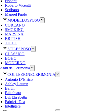
Pisconti
Roberto Vicentti
Scribano
Manuel Pardo
MODELLO
SPOSO
COREANO
SMOKING
MARSINA
BRITISH
TIGHT
STILE
SPOSO
CLASSICO
BOHO
MODERNO
Abiti da Cerimonia
COLLEZIONE
CERIMONIA
Antonio D’Errico
Ashley Lauren
Bartin
Bili chiara
Bili Elisabetta
Fabrizia Dea
Intelligere