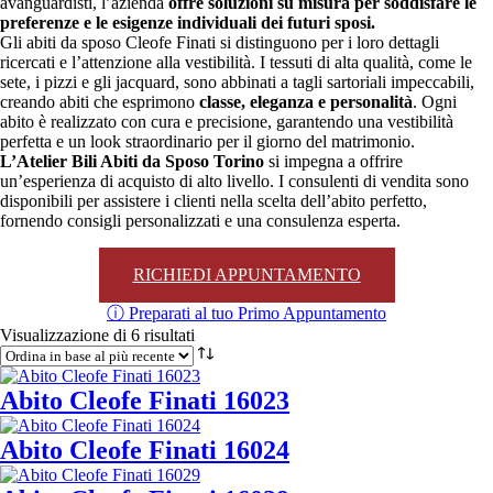
avanguardisti, l’azienda
offre soluzioni su misura per soddisfare le
preferenze e le esigenze individuali dei futuri sposi.
Gli abiti da sposo Cleofe Finati si distinguono per i loro dettagli
ricercati e l’attenzione alla vestibilità. I tessuti di alta qualità, come le
sete, i pizzi e gli jacquard, sono abbinati a tagli sartoriali impeccabili,
creando abiti che esprimono
classe, eleganza e personalità
. Ogni
abito è realizzato con cura e precisione, garantendo una vestibilità
perfetta e un look straordinario per il giorno del matrimonio.
L’Atelier Bili Abiti da Sposo Torino
si impegna a offrire
un’esperienza di acquisto di alto livello. I consulenti di vendita sono
disponibili per assistere i clienti nella scelta dell’abito perfetto,
fornendo consigli personalizzati e una consulenza esperta.
RICHIEDI APPUNTAMENTO
ⓘ Preparati al tuo Primo Appuntamento
Ordina
Visualizzazione di 6 risultati
in
base
al
Abito Cleofe Finati 16023
più
recente
Abito Cleofe Finati 16024