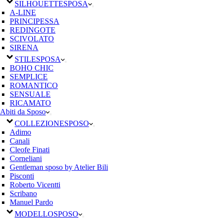
SILHOUETTE
SPOSA
A-LINE
PRINCIPESSA
REDINGOTE
SCIVOLATO
SIRENA
STILE
SPOSA
BOHO CHIC
SEMPLICE
ROMANTICO
SENSUALE
RICAMATO
Abiti da Sposo
COLLEZIONE
SPOSO
Adimo
Canali
Cleofe Finati
Corneliani
Gentleman sposo by Atelier Bili
Pisconti
Roberto Vicentti
Scribano
Manuel Pardo
MODELLO
SPOSO