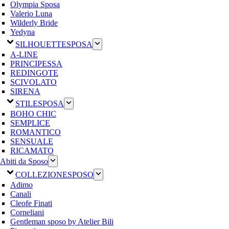
Olympia Sposa
Valerio Luna
Wilderly Bride
Yedyna
SILHOUETTE
SPOSA
A-LINE
PRINCIPESSA
REDINGOTE
SCIVOLATO
SIRENA
STILE
SPOSA
BOHO CHIC
SEMPLICE
ROMANTICO
SENSUALE
RICAMATO
Abiti da Sposo
COLLEZIONE
SPOSO
Adimo
Canali
Cleofe Finati
Corneliani
Gentleman sposo by Atelier Bili