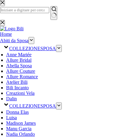
Salta
al
contenuto
Nessun
risultato
Home
Abiti da Sposa
COLLEZIONE
SPOSA
Anne Mariée
Allure Bridal
Abella Sposa
Allure Couture
Allure Romance
Atelier Bili
Bili Incanto
Creazioni Vela
Dalin
COLLEZIONE
SPOSA
Donna Elas
Luisa
Madison James
Manu Garcia
Nadia Orlando