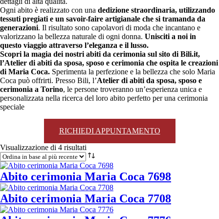
dettagli di alta qualità.
Ogni abito è realizzato con una
dedizione straordinaria, utilizzando
tessuti pregiati e un savoir-faire artigianale che si tramanda da
generazioni
. Il risultato sono capolavori di moda che incantano e
valorizzano la bellezza naturale di ogni donna.
Unisciti a noi in
questo viaggio attraverso l’eleganza e il lusso.
Scopri la magia dei nostri abiti da cerimonia sul sito di Bili.it,
l’Atelier di abiti da sposa, sposo e cerimonia che ospita le creazioni
di Maria Coca.
Sperimenta la perfezione e la bellezza che solo Maria
Coca può offrirti. Presso Bili, l’
Atelier di abiti da sposa, sposo e
cerimonia a Torino
, le persone troveranno un’esperienza unica e
personalizzata nella ricerca del loro abito perfetto per una cerimonia
speciale
RICHIEDI APPUNTAMENTO
Ordina
Visualizzazione di 4 risultati
in
base
al
Abito cerimonia Maria Coca 7698
più
recente
Abito cerimonia Maria Coca 7708