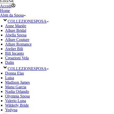
Cerca
Accedi
Home
Abiti da Sposa
COLLEZIONE
SPOSA
Anne Mariée
Allure Bridal
Abella Sposa
Allure Couture
Allure Romance
Atelier Bili
Bili Incanto
Creazioni Vela
Dalin
COLLEZIONE
SPOSA
Donna Elas
Luisa
Madison James
Manu Garcia
Nadia Orlando
Olympia Sposa
Valerio Luna
Wilderly Bride
Yedyna