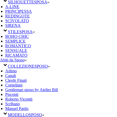
SILHOUETTE
SPOSA
A-LINE
PRINCIPESSA
REDINGOTE
SCIVOLATO
SIRENA
STILE
SPOSA
BOHO CHIC
SEMPLICE
ROMANTICO
SENSUALE
RICAMATO
Abiti da Sposo
COLLEZIONE
SPOSO
Adimo
Canali
Cleofe Finati
Corneliani
Gentleman sposo by Atelier Bili
Pisconti
Roberto Vicentti
Scribano
Manuel Pardo
MODELLO
SPOSO