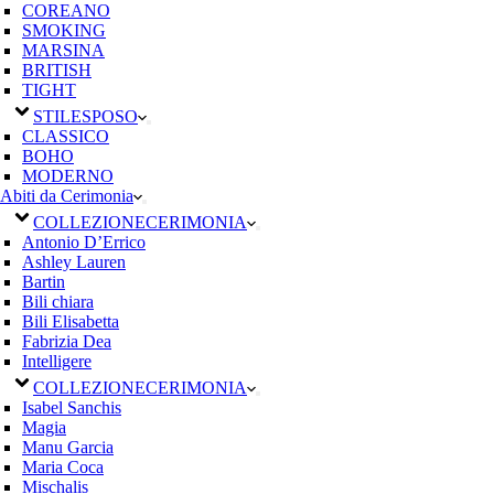
COREANO
SMOKING
MARSINA
BRITISH
TIGHT
STILE
SPOSO
CLASSICO
BOHO
MODERNO
Abiti da Cerimonia
COLLEZIONE
CERIMONIA
Antonio D’Errico
Ashley Lauren
Bartin
Bili chiara
Bili Elisabetta
Fabrizia Dea
Intelligere
COLLEZIONE
CERIMONIA
Isabel Sanchis
Magia
Manu Garcia
Maria Coca
Mischalis