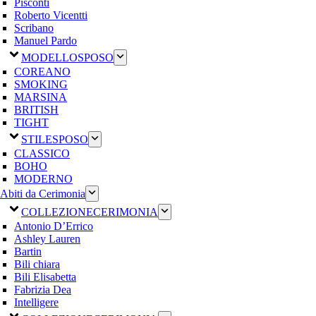
Pisconti
Roberto Vicentti
Scribano
Manuel Pardo
MODELLO
SPOSO
COREANO
SMOKING
MARSINA
BRITISH
TIGHT
STILE
SPOSO
CLASSICO
BOHO
MODERNO
Abiti da Cerimonia
COLLEZIONE
CERIMONIA
Antonio D’Errico
Ashley Lauren
Bartin
Bili chiara
Bili Elisabetta
Fabrizia Dea
Intelligere