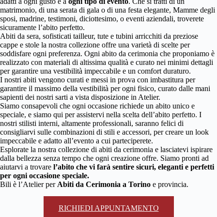
adatti a ogni gusto e a
ogni tipo di evento
. Che si tratti di un
matrimonio, di una serata di gala o di una festa elegante, Mamme degli
sposi, madrine, testimoni, diciottesimo, o eventi aziendali, troverete
sicuramente l’abito perfetto.
Abiti da sera, sofisticati tailleur, tute e tubini arricchiti da preziose
cappe e stole la nostra collezione offre una varietà di scelte per
soddisfare ogni preferenza. Ogni abito da cerimonia che proponiamo è
realizzato con materiali di altissima qualità e curato nei minimi dettagli
per garantire una vestibilità impeccabile e un comfort duraturo.
I nostri abiti vengono curati e messi in prova con imbastitura per
garantire il massimo della vestibilità per ogni fisico, curato dalle mani
sapienti dei nostri sarti a vista disposizione in Atelier.
Siamo consapevoli che ogni occasione richiede un abito unico e
speciale, e siamo qui per assistervi nella scelta dell’abito perfetto. I
nostri stilisti interni, altamente professionali, saranno felici di
consigliarvi sulle combinazioni di stili e accessori, per creare un look
impeccabile e adatto all’evento a cui parteciperete.
Esplorate la nostra collezione di abiti da cerimonia e lasciatevi ispirare
dalla bellezza senza tempo che ogni creazione offre. Siamo pronti ad
aiutarvi a trovare
l’abito che vi farà sentire sicuri, eleganti e perfetti
per ogni occasione speciale.
Bili è l’Atelier per
Abiti da Cerimonia a Torino
e provincia.
RICHIEDI APPUNTAMENTO