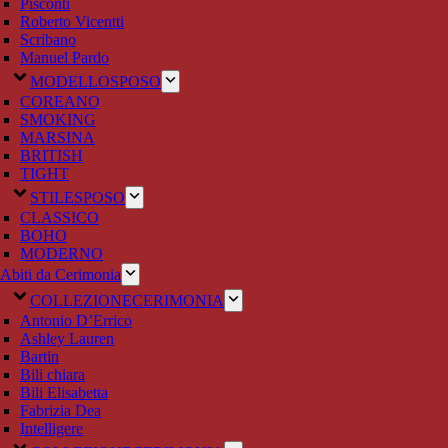
Pisconti
Roberto Vicentti
Scribano
Manuel Pardo
MODELLO
SPOSO
COREANO
SMOKING
MARSINA
BRITISH
TIGHT
STILE
SPOSO
CLASSICO
BOHO
MODERNO
Abiti da Cerimonia
COLLEZIONE
CERIMONIA
Antonio D’Errico
Ashley Lauren
Bartin
Bili chiara
Bili Elisabetta
Fabrizia Dea
Intelligere