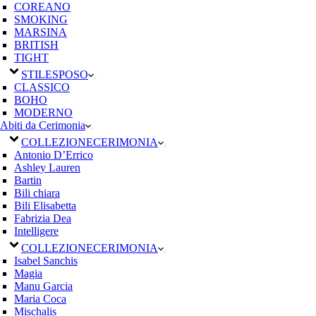
COREANO
SMOKING
MARSINA
BRITISH
TIGHT
STILE
SPOSO
CLASSICO
BOHO
MODERNO
Abiti da Cerimonia
COLLEZIONE
CERIMONIA
Antonio D’Errico
Ashley Lauren
Bartin
Bili chiara
Bili Elisabetta
Fabrizia Dea
Intelligere
COLLEZIONE
CERIMONIA
Isabel Sanchis
Magia
Manu Garcia
Maria Coca
Mischalis