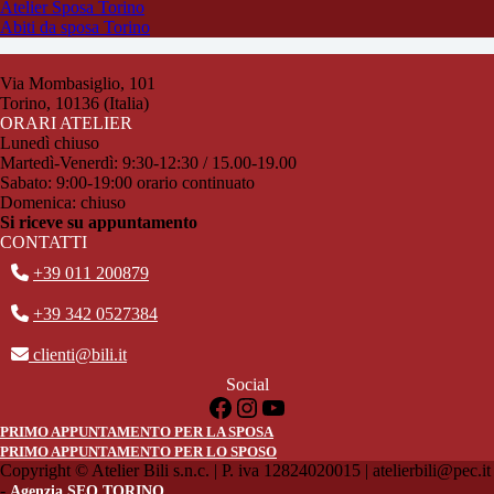
Atelier Sposa Torino
Abiti da sposa Torino
Via Mombasiglio, 101
Torino, 10136 (Italia)
ORARI ATELIER
Lunedì chiuso
Martedì-Venerdì: 9:30-12:30 / 15.00-19.00
Sabato: 9:00-19:00 orario continuato
Domenica: chiuso
Si riceve su appuntamento
CONTATTI
+39 011 200879
+39 342 0527384
clienti@bili.it
Social
Facebook
Instagram
YouTube
PRIMO APPUNTAMENTO PER LA SPOSA
PRIMO APPUNTAMENTO PER LO SPOSO
Copyright © Atelier Bili s.n.c. | P. iva 12824020015 | atelierbili@pec.it
-
Agenzia SEO TORINO