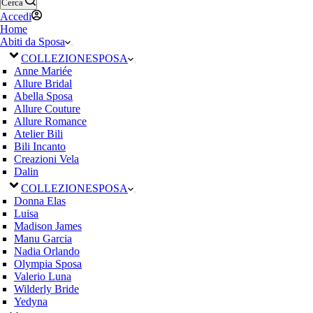
Cerca
Accedi
Home
Abiti da Sposa
COLLEZIONE
SPOSA
Anne Mariée
Allure Bridal
Abella Sposa
Allure Couture
Allure Romance
Atelier Bili
Bili Incanto
Creazioni Vela
Dalin
COLLEZIONE
SPOSA
Donna Elas
Luisa
Madison James
Manu Garcia
Nadia Orlando
Olympia Sposa
Valerio Luna
Wilderly Bride
Yedyna