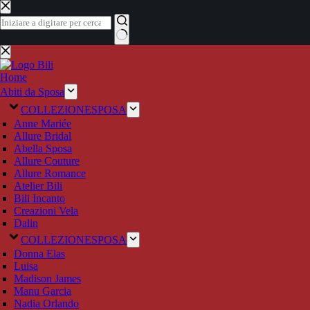
Salta
al
contenuto
Nessun
risultato
Home
Abiti da Sposa
COLLEZIONE
SPOSA
Anne Mariée
Allure Bridal
Abella Sposa
Allure Couture
Allure Romance
Atelier Bili
Bili Incanto
Creazioni Vela
Dalin
COLLEZIONE
SPOSA
Donna Elas
Luisa
Madison James
Manu Garcia
Nadia Orlando