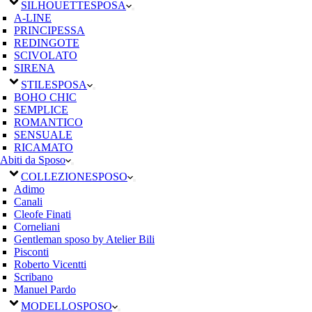
SILHOUETTE
SPOSA
A-LINE
PRINCIPESSA
REDINGOTE
SCIVOLATO
SIRENA
STILE
SPOSA
BOHO CHIC
SEMPLICE
ROMANTICO
SENSUALE
RICAMATO
Abiti da Sposo
COLLEZIONE
SPOSO
Adimo
Canali
Cleofe Finati
Corneliani
Gentleman sposo by Atelier Bili
Pisconti
Roberto Vicentti
Scribano
Manuel Pardo
MODELLO
SPOSO