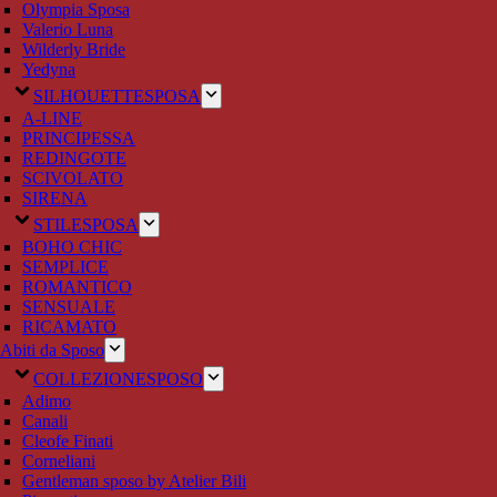
Olympia Sposa
Valerio Luna
Wilderly Bride
Yedyna
SILHOUETTE
SPOSA
A-LINE
PRINCIPESSA
REDINGOTE
SCIVOLATO
SIRENA
STILE
SPOSA
BOHO CHIC
SEMPLICE
ROMANTICO
SENSUALE
RICAMATO
Abiti da Sposo
COLLEZIONE
SPOSO
Adimo
Canali
Cleofe Finati
Corneliani
Gentleman sposo by Atelier Bili