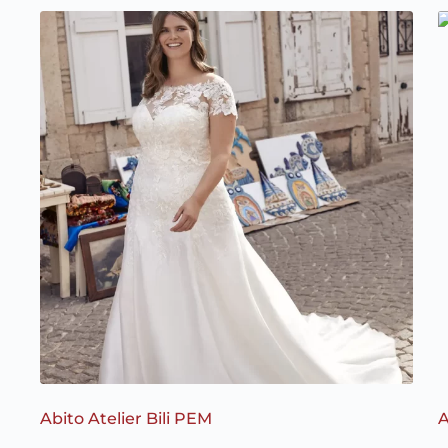
base
al
più
recente
Abito Atelier Bili PEM
A