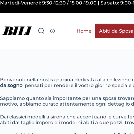
Salta
Martedì-Venerdì: 9:30-12:30 / 15.00-19.00 | Sabato: 9:0
al
contenuto
Home
Abiti da Sposa
Benvenuti nella nostra pagina dedicata alla collezione 
da sogno
, pensati per rendere il vostro giorno speciale
Sappiamo quanto sia importante per una sposa trovare l’
motivo, abbiamo curato attentamente ogni dettaglio dell
Dai classici modelli a sirena che accentuano le curve f
abiti dal taglio impero e i moderni abiti a due pezzi, tr