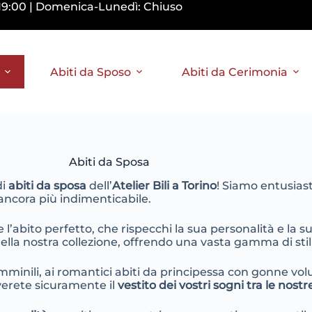
0-19:00 | Domenica-Lunedì: Chiuso
Abiti da Sposo
Abiti da Cerimonia
Abiti da Sposa
di
abiti da sposa
dell’
Atelier Bili a Torino
! Siamo entusias
 ancora più indimenticabile.
abito perfetto, che rispecchi la sua personalità e la s
a nostra collezione, offrendo una vasta gamma di stili, 
emminili, ai romantici abiti da principessa con gonne vo
overete sicuramente il
vestito dei vostri sogni tra le nost