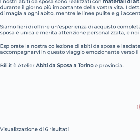
I nostri abiti da sposa sono realizzati con
materiali di al
durante il giorno più importante della vostra vita. I dett
di magia a ogni abito, mentre le linee pulite e gli acce
Siamo fieri di offrire un’esperienza di acquisto complet
sposa è unica e merita attenzione personalizzata, e noi 
Esplorate la nostra collezione di abiti da sposa e lasciat
accompagnarvi in questo viaggio emozionante verso il v
Bili.it è Atelier
Abiti da Sposa a Torino
e provincia.
ⓘ
Ordina
Visualizzazione di 6 risultati
in