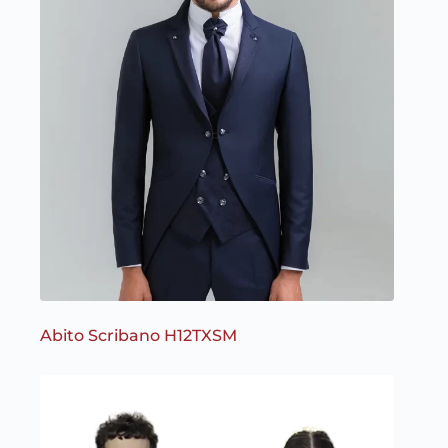
Abito Scribano H12TXSM