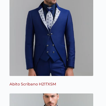
Abito Scribano H21TXSM