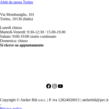
Abiti da sposa Torino
Via Mombasiglio, 101
Torino, 10136 (Italia)
ORARI ATELIER
Lunedì chiuso
Martedì-Venerdì: 9:30-12:30 / 15.00-19.00
Sabato: 9:00-19:00 orario continuato
Domenica: chiuso
Si riceve su appuntamento
CONTATTI
+39 011 200879
+39 342 0527384
clienti@bili.it
Social
Facebook
Instagram
YouTube
PRIMO APPUNTAMENTO PER LA SPOSA
PRIMO APPUNTAMENTO PER LO SPOSO
Copyright © Atelier Bili s.n.c. | P. iva 12824020015 | atelierbili@pec.it
-
Agenzia SEO TORINO
Privacy policy