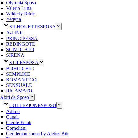
Olympia Sposa
Valerio Luna
Wilderly Bride
Yedyna
SILHOUETTE
SPOSA
A-LINE
PRINCIPESSA
REDINGOTE
SCIVOLATO
SIRENA
STILE
SPOSA
BOHO CHIC
SEMPLICE
ROMANTICO
SENSUALE
RICAMATO
Abiti da Sposo
COLLEZIONE
SPOSO
Adimo
Canali
Cleofe Finati
Corneliani
Gentleman sposo by Atelier Bili