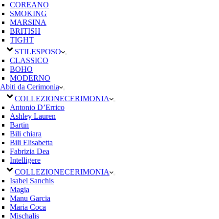
COREANO
SMOKING
MARSINA
BRITISH
TIGHT
STILE
SPOSO
CLASSICO
BOHO
MODERNO
Abiti da Cerimonia
COLLEZIONE
CERIMONIA
Antonio D’Errico
Ashley Lauren
Bartin
Bili chiara
Bili Elisabetta
Fabrizia Dea
Intelligere
COLLEZIONE
CERIMONIA
Isabel Sanchis
Magia
Manu Garcia
Maria Coca
Mischalis