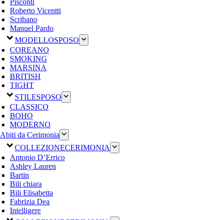
Pisconti
Roberto Vicentti
Scribano
Manuel Pardo
MODELLO
SPOSO
COREANO
SMOKING
MARSINA
BRITISH
TIGHT
STILE
SPOSO
CLASSICO
BOHO
MODERNO
Abiti da Cerimonia
COLLEZIONE
CERIMONIA
Antonio D’Errico
Ashley Lauren
Bartin
Bili chiara
Bili Elisabetta
Fabrizia Dea
Intelligere