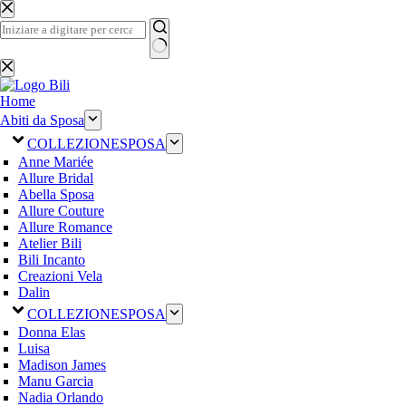
Salta
al
contenuto
Nessun
risultato
Home
Abiti da Sposa
COLLEZIONE
SPOSA
Anne Mariée
Allure Bridal
Abella Sposa
Allure Couture
Allure Romance
Atelier Bili
Bili Incanto
Creazioni Vela
Dalin
COLLEZIONE
SPOSA
Donna Elas
Luisa
Madison James
Manu Garcia
Nadia Orlando