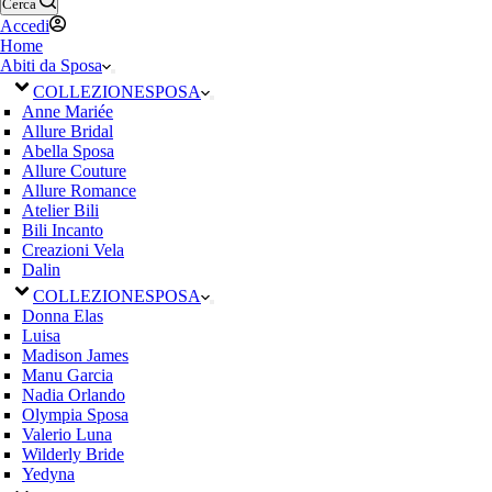
Cerca
Accedi
Home
Abiti da Sposa
COLLEZIONE
SPOSA
Anne Mariée
Allure Bridal
Abella Sposa
Allure Couture
Allure Romance
Atelier Bili
Bili Incanto
Creazioni Vela
Dalin
COLLEZIONE
SPOSA
Donna Elas
Luisa
Madison James
Manu Garcia
Nadia Orlando
Olympia Sposa
Valerio Luna
Wilderly Bride
Yedyna