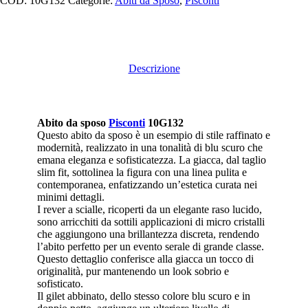
COD:
10G132
Categorie:
Abiti da Sposo
,
Pisconti
Descrizione
Abito da sposo
Pisconti
10G132
Questo abito da sposo è un esempio di stile raffinato e
modernità, realizzato in una tonalità di blu scuro che
emana eleganza e sofisticatezza. La giacca, dal taglio
slim fit, sottolinea la figura con una linea pulita e
contemporanea, enfatizzando un’estetica curata nei
minimi dettagli.
I rever a scialle, ricoperti da un elegante raso lucido,
sono arricchiti da sottili applicazioni di micro cristalli
che aggiungono una brillantezza discreta, rendendo
l’abito perfetto per un evento serale di grande classe.
Questo dettaglio conferisce alla giacca un tocco di
originalità, pur mantenendo un look sobrio e
sofisticato.
Il gilet abbinato, dello stesso colore blu scuro e in