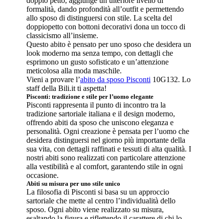
doppio petto, aggiunge un ulteriore livello di
formalità, dando profondità all’outfit e permettendo
allo sposo di distinguersi con stile. La scelta del
doppiopetto con bottoni decorativi dona un tocco di
classicismo all’insieme.
Questo abito è pensato per uno sposo che desidera un
look moderno ma senza tempo, con dettagli che
esprimono un gusto sofisticato e un’attenzione
meticolosa alla moda maschile.
Vieni a provare l’
abito da sposo Pisconti
10G132. Lo
staff della Bili.it ti aspetta!
Pisconti: tradizione e stile per l’uomo elegante
Pisconti rappresenta il punto di incontro tra la
tradizione sartoriale italiana e il design moderno,
offrendo abiti da sposo che uniscono eleganza e
personalità. Ogni creazione è pensata per l’uomo che
desidera distinguersi nel giorno più importante della
sua vita, con dettagli raffinati e tessuti di alta qualità. I
nostri abiti sono realizzati con particolare attenzione
alla vestibilità e al comfort, garantendo stile in ogni
occasione.
Abiti su misura per uno stile unico
La filosofia di Pisconti si basa su un approccio
sartoriale che mette al centro l’individualità dello
sposo. Ogni abito viene realizzato su misura,
esaltando la figura e riflettendo il carattere di chi lo