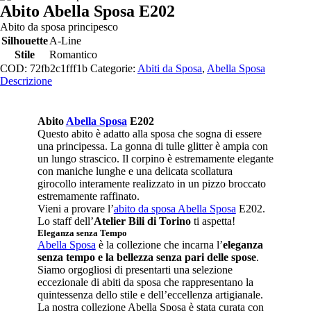
Abito Abella Sposa E202
Abito da sposa principesco
Silhouette
A-Line
Stile
Romantico
COD:
72fb2c1fff1b
Categorie:
Abiti da Sposa
,
Abella Sposa
Descrizione
Abito
Abella Sposa
E202
Questo abito è adatto alla sposa che sogna di essere
una principessa. La gonna di tulle glitter è ampia con
un lungo strascico. Il corpino è estremamente elegante
con maniche lunghe e una delicata scollatura
girocollo interamente realizzato in un pizzo broccato
estremamente raffinato.
Vieni a provare l’
abito da sposa Abella Sposa
E202.
Lo staff dell’
Atelier Bili di Torino
ti aspetta!
Eleganza senza Tempo
Abella Sposa
è la collezione che incarna l’
eleganza
senza tempo e la bellezza senza pari delle spose
.
Siamo orgogliosi di presentarti una selezione
eccezionale di abiti da sposa che rappresentano la
quintessenza dello stile e dell’eccellenza artigianale.
La nostra collezione Abella Sposa è stata curata con