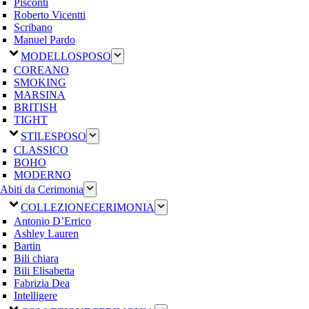
Pisconti
Roberto Vicentti
Scribano
Manuel Pardo
MODELLO
SPOSO
COREANO
SMOKING
MARSINA
BRITISH
TIGHT
STILE
SPOSO
CLASSICO
BOHO
MODERNO
Abiti da Cerimonia
COLLEZIONE
CERIMONIA
Antonio D’Errico
Ashley Lauren
Bartin
Bili chiara
Bili Elisabetta
Fabrizia Dea
Intelligere