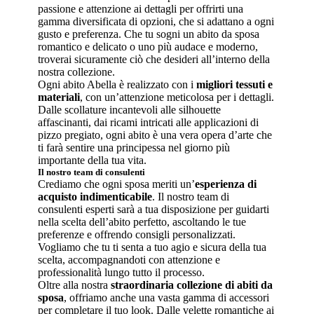
passione e attenzione ai dettagli per offrirti una
gamma diversificata di opzioni, che si adattano a ogni
gusto e preferenza. Che tu sogni un abito da sposa
romantico e delicato o uno più audace e moderno,
troverai sicuramente ciò che desideri all’interno della
nostra collezione.
Ogni abito Abella è realizzato con i
migliori tessuti e
materiali
, con un’attenzione meticolosa per i dettagli.
Dalle scollature incantevoli alle silhouette
affascinanti, dai ricami intricati alle applicazioni di
pizzo pregiato, ogni abito è una vera opera d’arte che
ti farà sentire una principessa nel giorno più
importante della tua vita.
Il nostro team di consulenti
Crediamo che ogni sposa meriti un’
esperienza di
acquisto indimenticabile
. Il nostro team di
consulenti esperti sarà a tua disposizione per guidarti
nella scelta dell’abito perfetto, ascoltando le tue
preferenze e offrendo consigli personalizzati.
Vogliamo che tu ti senta a tuo agio e sicura della tua
scelta, accompagnandoti con attenzione e
professionalità lungo tutto il processo.
Oltre alla nostra
straordinaria collezione di abiti da
sposa
, offriamo anche una vasta gamma di accessori
per completare il tuo look. Dalle velette romantiche ai