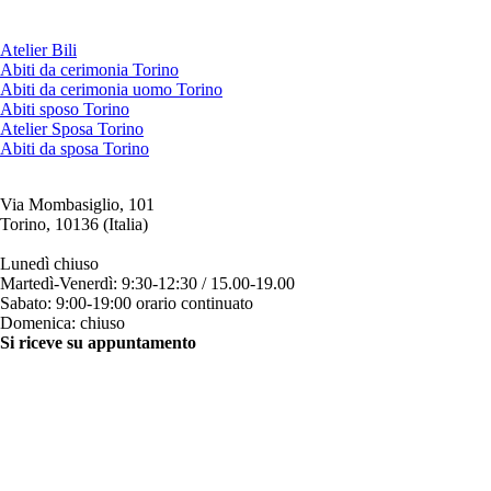
Atelier Bili
Abiti da cerimonia Torino
Abiti da cerimonia uomo Torino
Abiti sposo Torino
Atelier Sposa Torino
Abiti da sposa Torino
Via Mombasiglio, 101
Torino, 10136 (Italia)
ORARI ATELIER
Lunedì chiuso
Martedì-Venerdì: 9:30-12:30 / 15.00-19.00
Sabato: 9:00-19:00 orario continuato
Domenica: chiuso
Si riceve su appuntamento
CONTATTI
+39 011 200879
+39 342 0527384
clienti@bili.it