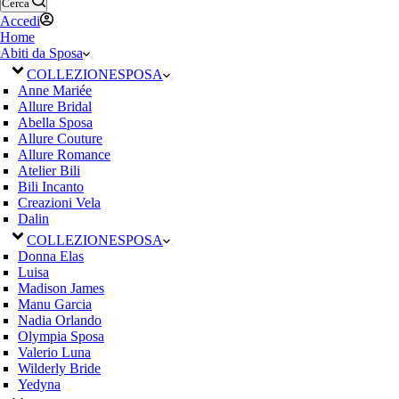
Cerca
Accedi
Home
Abiti da Sposa
COLLEZIONE
SPOSA
Anne Mariée
Allure Bridal
Abella Sposa
Allure Couture
Allure Romance
Atelier Bili
Bili Incanto
Creazioni Vela
Dalin
COLLEZIONE
SPOSA
Donna Elas
Luisa
Madison James
Manu Garcia
Nadia Orlando
Olympia Sposa
Valerio Luna
Wilderly Bride
Yedyna