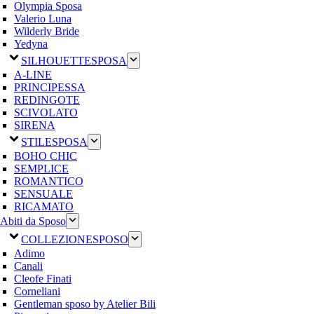
Olympia Sposa
Valerio Luna
Wilderly Bride
Yedyna
SILHOUETTE
SPOSA
A-LINE
PRINCIPESSA
REDINGOTE
SCIVOLATO
SIRENA
STILE
SPOSA
BOHO CHIC
SEMPLICE
ROMANTICO
SENSUALE
RICAMATO
Abiti da Sposo
COLLEZIONE
SPOSO
Adimo
Canali
Cleofe Finati
Corneliani
Gentleman sposo by Atelier Bili