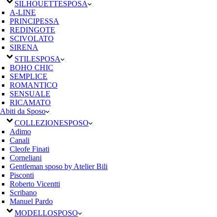
SILHOUETTE
SPOSA
A-LINE
PRINCIPESSA
REDINGOTE
SCIVOLATO
SIRENA
STILE
SPOSA
BOHO CHIC
SEMPLICE
ROMANTICO
SENSUALE
RICAMATO
Abiti da Sposo
COLLEZIONE
SPOSO
Adimo
Canali
Cleofe Finati
Corneliani
Gentleman sposo by Atelier Bili
Pisconti
Roberto Vicentti
Scribano
Manuel Pardo
MODELLO
SPOSO