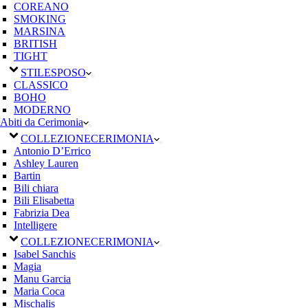
COREANO
SMOKING
MARSINA
BRITISH
TIGHT
STILE
SPOSO
CLASSICO
BOHO
MODERNO
Abiti da Cerimonia
COLLEZIONE
CERIMONIA
Antonio D’Errico
Ashley Lauren
Bartin
Bili chiara
Bili Elisabetta
Fabrizia Dea
Intelligere
COLLEZIONE
CERIMONIA
Isabel Sanchis
Magia
Manu Garcia
Maria Coca
Mischalis