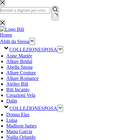
Salta
al
contenuto
Nessun
risultato
Home
Abiti da Sposa
COLLEZIONE
SPOSA
Anne Mariée
Allure Bridal
Abella Sposa
Allure Couture
Allure Romance
Atelier Bili
Bili Incanto
Creazioni Vela
Dalin
COLLEZIONE
SPOSA
Donna Elas
Luisa
Madison James
Manu Garcia
Nadia Orlando