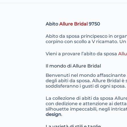
Abito
Allure Bridal
9750
Abito da sposa principesco in organ
corpino con scollo a V ricamato. Un
Vieni a provare l’abito da sposa
All
Il mondo di Allure Bridal
Benvenuti nel mondo affascinante de
degli abiti da sposa. Allure Bridal 
soddisferanno i gusti di ogni sposa.
La collezione di abiti da sposa Allu
con dedizione e attenzione ai dettagli
silhouette impeccabili, negli intrica
design
.
La varietà di stili e taglie