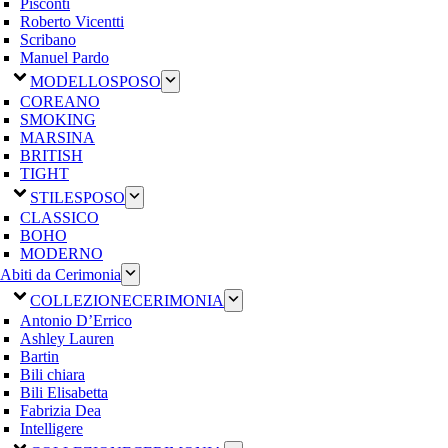
Pisconti
Roberto Vicentti
Scribano
Manuel Pardo
MODELLO
SPOSO
COREANO
SMOKING
MARSINA
BRITISH
TIGHT
STILE
SPOSO
CLASSICO
BOHO
MODERNO
Abiti da Cerimonia
COLLEZIONE
CERIMONIA
Antonio D’Errico
Ashley Lauren
Bartin
Bili chiara
Bili Elisabetta
Fabrizia Dea
Intelligere