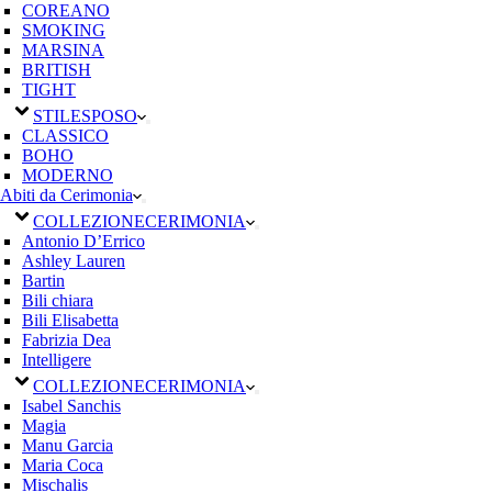
COREANO
SMOKING
MARSINA
BRITISH
TIGHT
STILE
SPOSO
CLASSICO
BOHO
MODERNO
Abiti da Cerimonia
COLLEZIONE
CERIMONIA
Antonio D’Errico
Ashley Lauren
Bartin
Bili chiara
Bili Elisabetta
Fabrizia Dea
Intelligere
COLLEZIONE
CERIMONIA
Isabel Sanchis
Magia
Manu Garcia
Maria Coca
Mischalis