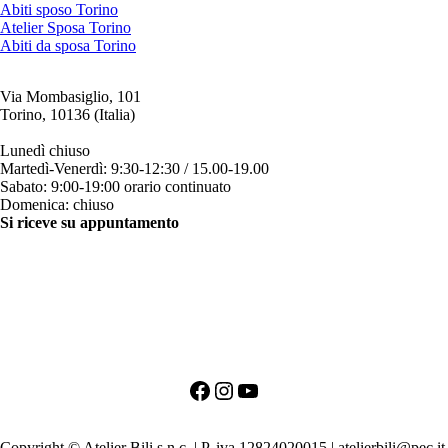
Abiti sposo Torino
Atelier Sposa Torino
Abiti da sposa Torino
Via Mombasiglio, 101
Torino, 10136 (Italia)
ORARI ATELIER
Lunedì chiuso
Martedì-Venerdì: 9:30-12:30 / 15.00-19.00
Sabato: 9:00-19:00 orario continuato
Domenica: chiuso
Si riceve su appuntamento
CONTATTI
+39 011 200879
+39 342 0527384
clienti@bili.it
Social
Facebook
Instagram
YouTube
PRIMO APPUNTAMENTO PER LA SPOSA
PRIMO APPUNTAMENTO PER LO SPOSO
Copyright © Atelier Bili s.n.c. | P. iva 12824020015 | atelierbili@pec.it