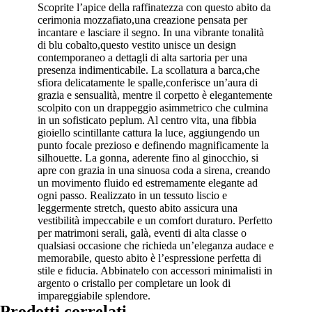
Scoprite l’apice della raffinatezza con questo abito da
cerimonia mozzafiato,una creazione pensata per
incantare e lasciare il segno. In una vibrante tonalità
di blu cobalto,questo vestito unisce un design
contemporaneo a dettagli di alta sartoria per una
presenza indimenticabile. La scollatura a barca,che
sfiora delicatamente le spalle,conferisce un’aura di
grazia e sensualità, mentre il corpetto è elegantemente
scolpito con un drappeggio asimmetrico che culmina
in un sofisticato peplum. Al centro vita, una fibbia
gioiello scintillante cattura la luce, aggiungendo un
punto focale prezioso e definendo magnificamente la
silhouette. La gonna, aderente fino al ginocchio, si
apre con grazia in una sinuosa coda a sirena, creando
un movimento fluido ed estremamente elegante ad
ogni passo. Realizzato in un tessuto liscio e
leggermente stretch, questo abito assicura una
vestibilità impeccabile e un comfort duraturo. Perfetto
per matrimoni serali, galà, eventi di alta classe o
qualsiasi occasione che richieda un’eleganza audace e
memorabile, questo abito è l’espressione perfetta di
stile e fiducia. Abbinatelo con accessori minimalisti in
argento o cristallo per completare un look di
impareggiabile splendore.
Prodotti correlati