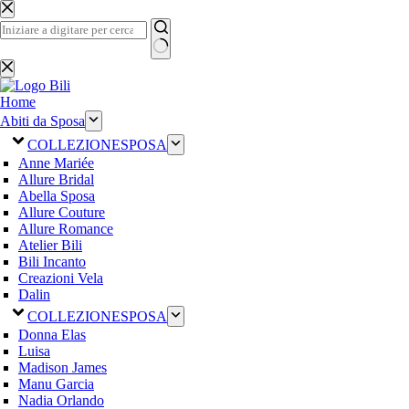
Salta
al
contenuto
Nessun
risultato
Home
Abiti da Sposa
COLLEZIONE
SPOSA
Anne Mariée
Allure Bridal
Abella Sposa
Allure Couture
Allure Romance
Atelier Bili
Bili Incanto
Creazioni Vela
Dalin
COLLEZIONE
SPOSA
Donna Elas
Luisa
Madison James
Manu Garcia
Nadia Orlando