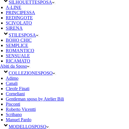
SILHOUETTE
SPOSA
A-LINE
PRINCIPESSA
REDINGOTE
SCIVOLATO
SIRENA
STILE
SPOSA
BOHO CHIC
SEMPLICE
ROMANTICO
SENSUALE
RICAMATO
Abiti da Sposo
COLLEZIONE
SPOSO
Adimo
Canali
Cleofe Finati
Corneliani
Gentleman sposo by Atelier Bili
Pisconti
Roberto Vicentti
Scribano
Manuel Pardo
MODELLO
SPOSO