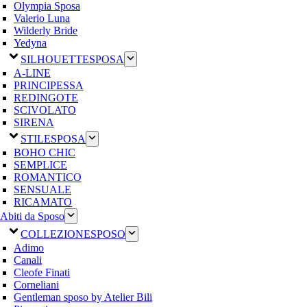
Olympia Sposa
Valerio Luna
Wilderly Bride
Yedyna
SILHOUETTE
SPOSA
A-LINE
PRINCIPESSA
REDINGOTE
SCIVOLATO
SIRENA
STILE
SPOSA
BOHO CHIC
SEMPLICE
ROMANTICO
SENSUALE
RICAMATO
Abiti da Sposo
COLLEZIONE
SPOSO
Adimo
Canali
Cleofe Finati
Corneliani
Gentleman sposo by Atelier Bili