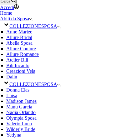
Cerca
Accedi
Home
Abiti da Sposa
COLLEZIONE
SPOSA
Anne Mariée
Allure Bridal
Abella Sposa
Allure Couture
Allure Romance
Atelier Bili
Bili Incanto
Creazioni Vela
Dalin
COLLEZIONE
SPOSA
Donna Elas
Luisa
Madison James
Manu Garcia
Nadia Orlando
Olympia Sposa
Valerio Luna
Wilderly Bride
Yedyna