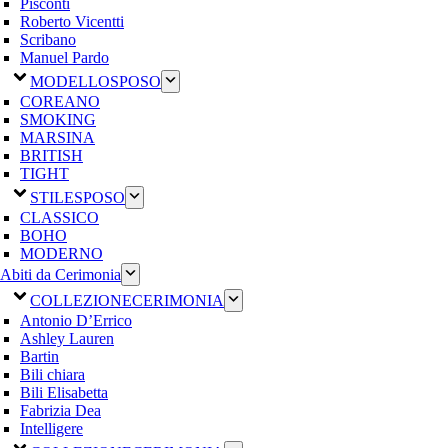
Pisconti
Roberto Vicentti
Scribano
Manuel Pardo
MODELLO
SPOSO
COREANO
SMOKING
MARSINA
BRITISH
TIGHT
STILE
SPOSO
CLASSICO
BOHO
MODERNO
Abiti da Cerimonia
COLLEZIONE
CERIMONIA
Antonio D’Errico
Ashley Lauren
Bartin
Bili chiara
Bili Elisabetta
Fabrizia Dea
Intelligere