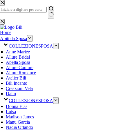
Salta
al
contenuto
Nessun
risultato
Home
Abiti da Sposa
COLLEZIONE
SPOSA
Anne Mariée
Allure Bridal
Abella Sposa
Allure Couture
Allure Romance
Atelier Bili
Bili Incanto
Creazioni Vela
Dalin
COLLEZIONE
SPOSA
Donna Elas
Luisa
Madison James
Manu Garcia
Nadia Orlando