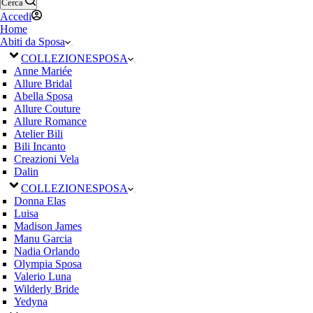
Cerca
Accedi
Home
Abiti da Sposa
COLLEZIONE
SPOSA
Anne Mariée
Allure Bridal
Abella Sposa
Allure Couture
Allure Romance
Atelier Bili
Bili Incanto
Creazioni Vela
Dalin
COLLEZIONE
SPOSA
Donna Elas
Luisa
Madison James
Manu Garcia
Nadia Orlando
Olympia Sposa
Valerio Luna
Wilderly Bride
Yedyna