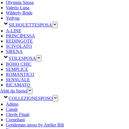
Olympia Sposa
Valerio Luna
Wilderly Bride
Yedyna
SILHOUETTE
SPOSA
A-LINE
PRINCIPESSA
REDINGOTE
SCIVOLATO
SIRENA
STILE
SPOSA
BOHO CHIC
SEMPLICE
ROMANTICO
SENSUALE
RICAMATO
Abiti da Sposo
COLLEZIONE
SPOSO
Adimo
Canali
Cleofe Finati
Corneliani
Gentleman sposo by Atelier Bili