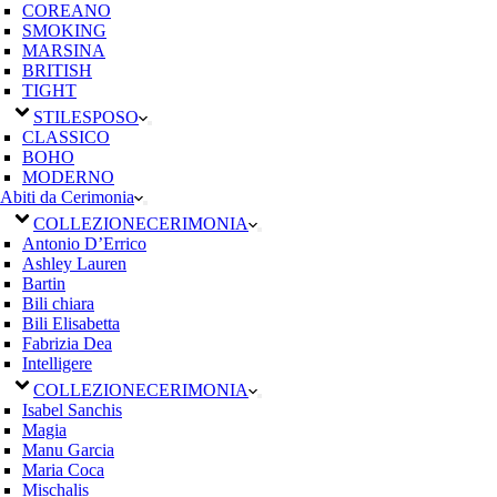
COREANO
SMOKING
MARSINA
BRITISH
TIGHT
STILE
SPOSO
CLASSICO
BOHO
MODERNO
Abiti da Cerimonia
COLLEZIONE
CERIMONIA
Antonio D’Errico
Ashley Lauren
Bartin
Bili chiara
Bili Elisabetta
Fabrizia Dea
Intelligere
COLLEZIONE
CERIMONIA
Isabel Sanchis
Magia
Manu Garcia
Maria Coca
Mischalis