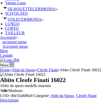
Valerio Luna
SILHOUETTE
CERIMONIA
SCIVOLATO
STILE
CERIMONIA
LUNGO
CORTO
TAILLEUR
Accessori
accessori sposa
Accessori sposo
Blog
Contatti
Menu
Home
Abiti da Sposo
Cleofe Finati
Abito Cleofe Finati 16022
Abito Cleofe Finati 16022
Abito da sposo modello marsina
Stile
Moderno
COD:
00e33af0f6a9
Categorie:
Abiti da Sposo
,
Cleofe Finati
Descrizione