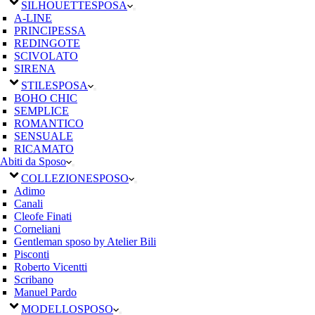
SILHOUETTE
SPOSA
A-LINE
PRINCIPESSA
REDINGOTE
SCIVOLATO
SIRENA
STILE
SPOSA
BOHO CHIC
SEMPLICE
ROMANTICO
SENSUALE
RICAMATO
Abiti da Sposo
COLLEZIONE
SPOSO
Adimo
Canali
Cleofe Finati
Corneliani
Gentleman sposo by Atelier Bili
Pisconti
Roberto Vicentti
Scribano
Manuel Pardo
MODELLO
SPOSO