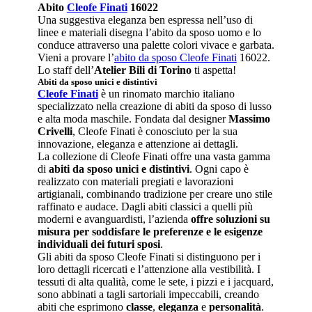
Abito
Cleofe Finati
16022
Una suggestiva eleganza ben espressa nell’uso di
linee e materiali disegna l’abito da sposo uomo e lo
conduce attraverso una palette colori vivace e garbata.
Vieni a provare l’
abito da sposo Cleofe Finati
16022.
Lo staff dell’
Atelier Bili di Torino
ti aspetta!
Abiti da sposo unici e distintivi
Cleofe Finati
è un rinomato marchio italiano
specializzato nella creazione di abiti da sposo di lusso
e alta moda maschile. Fondata dal designer
Massimo
Crivelli
, Cleofe Finati è conosciuto per la sua
innovazione, eleganza e attenzione ai dettagli.
La collezione di Cleofe Finati offre una vasta gamma
di
abiti da sposo unici e distintivi
. Ogni capo è
realizzato con materiali pregiati e lavorazioni
artigianali, combinando tradizione per creare uno stile
raffinato e audace. Dagli abiti classici a quelli più
moderni e avanguardisti, l’azienda
offre soluzioni su
misura per soddisfare le preferenze e le esigenze
individuali dei futuri sposi
.
Gli abiti da sposo Cleofe Finati si distinguono per i
loro dettagli ricercati e l’attenzione alla vestibilità. I
tessuti di alta qualità, come le sete, i pizzi e i jacquard,
sono abbinati a tagli sartoriali impeccabili, creando
abiti che esprimono
classe
,
eleganza
e
personalità
.