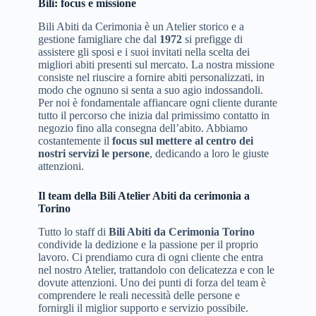
Bili: focus e missione
Bili Abiti da Cerimonia è un Atelier storico e a
gestione famigliare che dal
1972
si prefigge di
assistere gli sposi e i suoi invitati nella scelta dei
migliori abiti presenti sul mercato. La nostra missione
consiste nel riuscire a fornire abiti personalizzati, in
modo che ognuno si senta a suo agio indossandoli.
Per noi è fondamentale affiancare ogni cliente durante
tutto il percorso che inizia dal primissimo contatto in
negozio fino alla consegna dell’abito. Abbiamo
costantemente il
focus sul mettere al centro dei
nostri servizi le persone
, dedicando a loro le giuste
attenzioni.
Il team della Bili Atelier Abiti da cerimonia a
Torino
Tutto lo staff di
Bili Abiti da Cerimonia Torino
condivide la dedizione e la passione per il proprio
lavoro. Ci prendiamo cura di ogni cliente che entra
nel nostro Atelier, trattandolo con delicatezza e con le
dovute attenzioni. Uno dei punti di forza del team è
comprendere le reali necessità delle persone e
fornirgli il miglior supporto e servizio possibile.