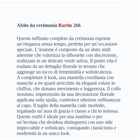
Abito da cerimonia
Bartin
266
Questo raffinato completo da cerimonia esprime
un’eleganza senza tempo, perfetta per un’occasione
speciale. L’insieme è composto da un abito midi
aderente che valorizza la silhouette con discrezione,
realizzato in un delicato verde salvia. Il punto vita è
esaltato da un dettaglio floreale in tessuto che
aggiunge un tocco di femminilità e sofisticatezza.
A completare il look, una mantella coordinata con
maniche a tre quarti arricchite da eleganti volant in
chiffon, che donano movimento e leggerezza. Il collo
stondato, impreziosito da una decorazione floreale
applicata sulla spalla, conferisce ulteriore raffinatezza
al capo. Il taglio della mantella cade morbido,
regalando un’aura di grazia e classe a chi lo indossa.
Questo outfit è ideale per una madrina o per
un’invitata che desidera distinguersi con uno stile
impeccabile e sofisticato, coniugando classicismo e
modernità in un unico look.