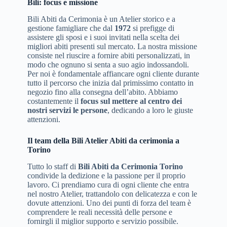
Bili: focus e missione
Bili Abiti da Cerimonia è un Atelier storico e a
gestione famigliare che dal
1972
si prefigge di
assistere gli sposi e i suoi invitati nella scelta dei
migliori abiti presenti sul mercato. La nostra missione
consiste nel riuscire a fornire abiti personalizzati, in
modo che ognuno si senta a suo agio indossandoli.
Per noi è fondamentale affiancare ogni cliente durante
tutto il percorso che inizia dal primissimo contatto in
negozio fino alla consegna dell’abito. Abbiamo
costantemente il
focus sul mettere al centro dei
nostri servizi le persone
, dedicando a loro le giuste
attenzioni.
Il team della Bili Atelier Abiti da cerimonia a
Torino
Tutto lo staff di
Bili Abiti da Cerimonia Torino
condivide la dedizione e la passione per il proprio
lavoro. Ci prendiamo cura di ogni cliente che entra
nel nostro Atelier, trattandolo con delicatezza e con le
dovute attenzioni. Uno dei punti di forza del team è
comprendere le reali necessità delle persone e
fornirgli il miglior supporto e servizio possibile.