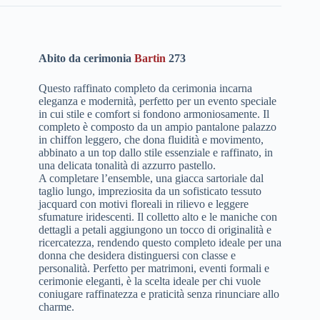
Abito da cerimonia
Bartin
273
Questo raffinato completo da cerimonia incarna
eleganza e modernità, perfetto per un evento speciale
in cui stile e comfort si fondono armoniosamente. Il
completo è composto da un ampio pantalone palazzo
in chiffon leggero, che dona fluidità e movimento,
abbinato a un top dallo stile essenziale e raffinato, in
una delicata tonalità di azzurro pastello.
A completare l’ensemble, una giacca sartoriale dal
taglio lungo, impreziosita da un sofisticato tessuto
jacquard con motivi floreali in rilievo e leggere
sfumature iridescenti. Il colletto alto e le maniche con
dettagli a petali aggiungono un tocco di originalità e
ricercatezza, rendendo questo completo ideale per una
donna che desidera distinguersi con classe e
personalità. Perfetto per matrimoni, eventi formali e
cerimonie eleganti, è la scelta ideale per chi vuole
coniugare raffinatezza e praticità senza rinunciare allo
charme.