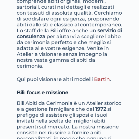
comprende abiti originali, moderni,
sartoriali, curati nei dettagli e realizzati
con tessuti di assoluta qualità. Cerchiamo
di soddisfare ogni esigenza, proponendo
abiti dallo stile classico al contemporaneo.
Lo staff della Bili offre anche un
servizio di
consulenza
per aiutarvi a scegliere l’abito
da cerimonia perfetto e che meglio si
adatta alle vostre esigenze. Venite in
Atelier a visionare senza impegno la
nostra vasta gamma di abiti da
cerimonia.
Qui puoi visionare altri modelli
Bartin
.
Bili: focus e missione
Bili Abiti da Cerimonia è un Atelier storico
e a gestione famigliare che dal
1972
si
prefigge di assistere gli sposi e i suoi
invitati nella scelta dei migliori abiti
presenti sul mercato. La nostra missione
consiste nel riuscire a fornire abiti
personalizzati, in modo che ognuno si