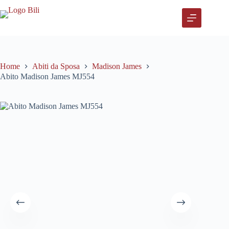
Salta
al
contenuto
Home
Abiti da Sposa
Madison James
Abito Madison James MJ554