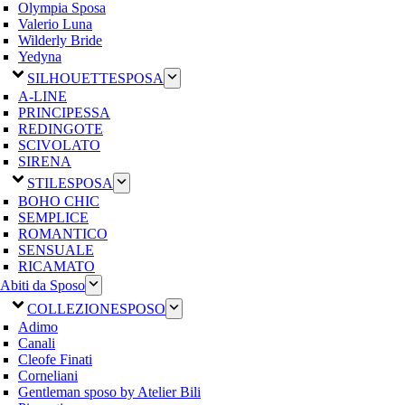
Olympia Sposa
Valerio Luna
Wilderly Bride
Yedyna
SILHOUETTE
SPOSA
A-LINE
PRINCIPESSA
REDINGOTE
SCIVOLATO
SIRENA
STILE
SPOSA
BOHO CHIC
SEMPLICE
ROMANTICO
SENSUALE
RICAMATO
Abiti da Sposo
COLLEZIONE
SPOSO
Adimo
Canali
Cleofe Finati
Corneliani
Gentleman sposo by Atelier Bili