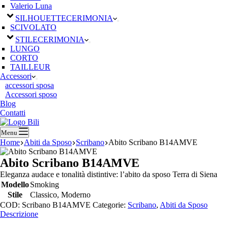
Valerio Luna
SILHOUETTE
CERIMONIA
SCIVOLATO
STILE
CERIMONIA
LUNGO
CORTO
TAILLEUR
Accessori
accessori sposa
Accessori sposo
Blog
Contatti
Menu
Home
Abiti da Sposo
Scribano
Abito Scribano B14AMVE
Abito Scribano B14AMVE
Eleganza audace e tonalità distintive: l’abito da sposo Terra di Siena
Modello
Smoking
Stile
Classico, Moderno
COD:
Scribano B14AMVE
Categorie:
Scribano
,
Abiti da Sposo
Descrizione