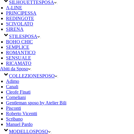
SILHOUETTE
SPOSA
A-LINE
PRINCIPESSA
REDINGOTE
SCIVOLATO
SIRENA
STILE
SPOSA
BOHO CHIC
SEMPLICE
ROMANTICO
SENSUALE
RICAMATO
Abiti da Sposo
COLLEZIONE
SPOSO
Adimo
Canali
Cleofe Finati
Corneliani
Gentleman sposo by Atelier Bili
Pisconti
Roberto Vicentti
Scribano
Manuel Pardo
MODELLO
SPOSO