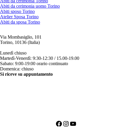
Abiti da cerimonia Torino
Abiti da cerimonia uomo Torino
Abiti sposo Torino
Atelier Sposa Torino
Abiti da sposa Torino
Via Mombasiglio, 101
Torino, 10136 (Italia)
ORARI ATELIER
Lunedì chiuso
Martedì-Venerdì: 9:30-12:30 / 15.00-19.00
Sabato: 9:00-19:00 orario continuato
Domenica: chiuso
Si riceve su appuntamento
CONTATTI
+39 011 200879
+39 342 0527384
clienti@bili.it
Social
Facebook
Instagram
YouTube
PRIMO APPUNTAMENTO PER LA SPOSA