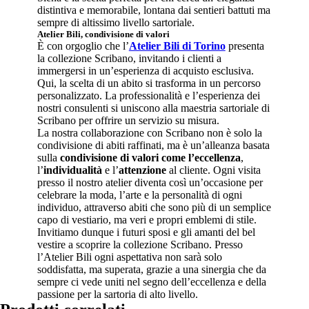
distintiva e memorabile, lontana dai sentieri battuti ma
sempre di altissimo livello sartoriale.
Atelier Bili,
condivisione di valori
È con orgoglio che l’
Atelier Bili di Torino
presenta
la collezione Scribano, invitando i clienti a
immergersi in un’esperienza di acquisto esclusiva.
Qui, la scelta di un abito si trasforma in un percorso
personalizzato. La professionalità e l’esperienza dei
nostri consulenti si uniscono alla maestria sartoriale di
Scribano per offrire un servizio su misura.
La nostra collaborazione con Scribano non è solo la
condivisione di abiti raffinati, ma è un’alleanza basata
sulla
condivisione di valori come l’eccellenza
,
l’
individualità
e l’
attenzione
al cliente. Ogni visita
presso il nostro atelier diventa così un’occasione per
celebrare la moda, l’arte e la personalità di ogni
individuo, attraverso abiti che sono più di un semplice
capo di vestiario, ma veri e propri emblemi di stile.
Invitiamo dunque i futuri sposi e gli amanti del bel
vestire a scoprire la collezione Scribano. Presso
l’Atelier Bili ogni aspettativa non sarà solo
soddisfatta, ma superata, grazie a una sinergia che da
sempre ci vede uniti nel segno dell’eccellenza e della
passione per la sartoria di alto livello.