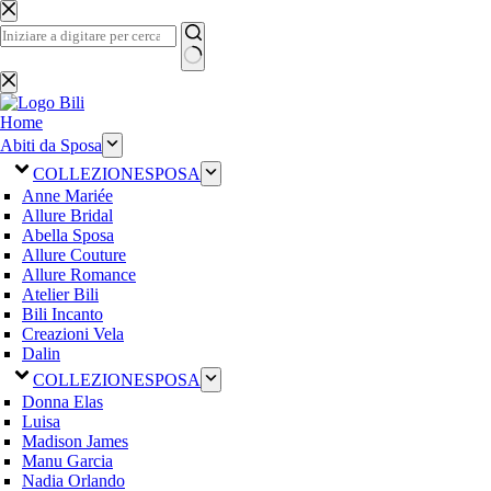
Salta
al
contenuto
Nessun
risultato
Home
Abiti da Sposa
COLLEZIONE
SPOSA
Anne Mariée
Allure Bridal
Abella Sposa
Allure Couture
Allure Romance
Atelier Bili
Bili Incanto
Creazioni Vela
Dalin
COLLEZIONE
SPOSA
Donna Elas
Luisa
Madison James
Manu Garcia
Nadia Orlando