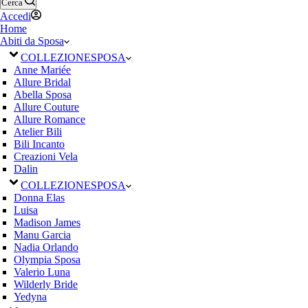
Cerca
Accedi
Home
Abiti da Sposa
COLLEZIONE
SPOSA
Anne Mariée
Allure Bridal
Abella Sposa
Allure Couture
Allure Romance
Atelier Bili
Bili Incanto
Creazioni Vela
Dalin
COLLEZIONE
SPOSA
Donna Elas
Luisa
Madison James
Manu Garcia
Nadia Orlando
Olympia Sposa
Valerio Luna
Wilderly Bride
Yedyna