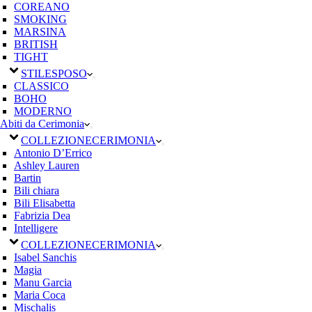
COREANO
SMOKING
MARSINA
BRITISH
TIGHT
STILE
SPOSO
CLASSICO
BOHO
MODERNO
Abiti da Cerimonia
COLLEZIONE
CERIMONIA
Antonio D’Errico
Ashley Lauren
Bartin
Bili chiara
Bili Elisabetta
Fabrizia Dea
Intelligere
COLLEZIONE
CERIMONIA
Isabel Sanchis
Magia
Manu Garcia
Maria Coca
Mischalis