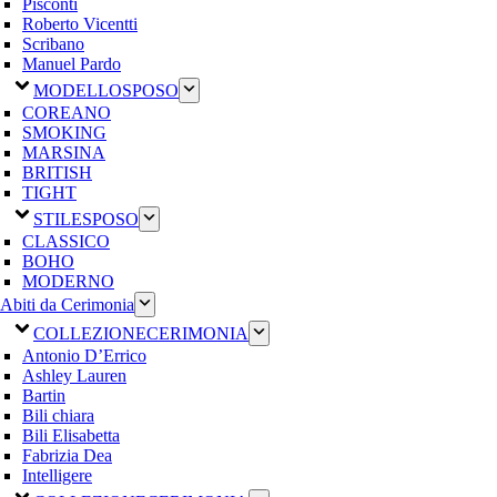
Pisconti
Roberto Vicentti
Scribano
Manuel Pardo
MODELLO
SPOSO
COREANO
SMOKING
MARSINA
BRITISH
TIGHT
STILE
SPOSO
CLASSICO
BOHO
MODERNO
Abiti da Cerimonia
COLLEZIONE
CERIMONIA
Antonio D’Errico
Ashley Lauren
Bartin
Bili chiara
Bili Elisabetta
Fabrizia Dea
Intelligere