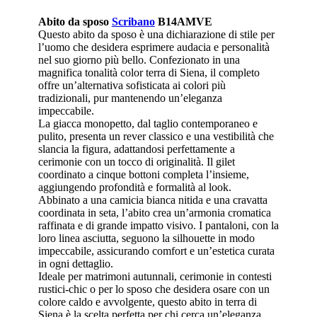
Abito da sposo
Scribano
B14AMVE
Questo abito da sposo è una dichiarazione di stile per
l’uomo che desidera esprimere audacia e personalità
nel suo giorno più bello. Confezionato in una
magnifica tonalità color terra di Siena, il completo
offre un’alternativa sofisticata ai colori più
tradizionali, pur mantenendo un’eleganza
impeccabile.
La giacca monopetto, dal taglio contemporaneo e
pulito, presenta un rever classico e una vestibilità che
slancia la figura, adattandosi perfettamente a
cerimonie con un tocco di originalità. Il gilet
coordinato a cinque bottoni completa l’insieme,
aggiungendo profondità e formalità al look.
Abbinato a una camicia bianca nitida e una cravatta
coordinata in seta, l’abito crea un’armonia cromatica
raffinata e di grande impatto visivo. I pantaloni, con la
loro linea asciutta, seguono la silhouette in modo
impeccabile, assicurando comfort e un’estetica curata
in ogni dettaglio.
Ideale per matrimoni autunnali, cerimonie in contesti
rustici-chic o per lo sposo che desidera osare con un
colore caldo e avvolgente, questo abito in terra di
Siena è la scelta perfetta per chi cerca un’eleganza