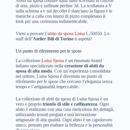
Abito da sposa couture dalla linea scivolata in chiffon
di seta, pizzo e raffinate perline 3d. La scollatura a V
sulla schiena a e sul decollet è slanciano la figura e le
maniche a calla con intarsi di pizzo completano il
look per una cerimonia indimenticabile.
Vieni a provare l’
abito da sposa Luisa
L-50050. Lo
staff dell’
Atelier Bili di Torino
ti aspetta!
Un punto di riferimento per le spose
La collezione
Luisa Sposa
è un rinomato brand
italiano specializzato nella
creazione di abiti da
sposa di alta moda
. Con un’esperienza consolidata
nel settore, Luisa Sposa è diventata un punto di
riferimento per le spose che cercano l’eleganza senza
tempo e l’artigianalità impeccabile.
La collezione di abiti da sposa di Luisa Sposa è un
vero e proprio
trionfo di stile e raffinatezza
. Ogni
abito è realizzato con una cura meticolosa dei dettagli,
utilizzando tessuti pregiati e una lavorazione
artigianale di alta qualità. Ogni abito è un capolavoro
unico, pensato per esaltare la bellezza e la personalità