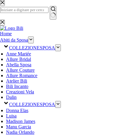
Salta
al
contenuto
Nessun
risultato
Home
Abiti da Sposa
COLLEZIONE
SPOSA
Anne Mariée
Allure Bridal
Abella Sposa
Allure Couture
Allure Romance
Atelier Bili
Bili Incanto
Creazioni Vela
Dalin
COLLEZIONE
SPOSA
Donna Elas
Luisa
Madison James
Manu Garcia
Nadia Orlando