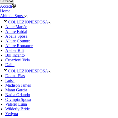
Cerca
Accedi
Home
Abiti da Sposa
COLLEZIONE
SPOSA
Anne Mariée
Allure Bridal
Abella Sposa
Allure Couture
Allure Romance
Atelier Bili
Bili Incanto
Creazioni Vela
Dalin
COLLEZIONE
SPOSA
Donna Elas
Luisa
Madison James
Manu Garcia
Nadia Orlando
Olympia Sposa
Valerio Luna
Wilderly Bride
Yedyna