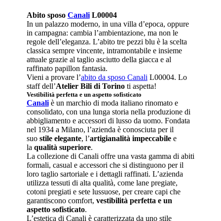
Abito sposo
Canali
L00004
In un palazzo moderno, in una villa d’epoca, oppure
in campagna: cambia l’ambientazione, ma non le
regole dell’eleganza. L’abito tre pezzi blu è la scelta
classica sempre vincente, intramontabile e insieme
attuale grazie al taglio asciutto della giacca e al
raffinato papillon fantasia.
Vieni a provare l’
abito da sposo Canali
L00004. Lo
staff dell’
Atelier Bili di Torino
ti aspetta!
Vestibilità perfetta e un aspetto sofisticato
Canali
è un marchio di moda italiano rinomato e
consolidato, con una lunga storia nella produzione di
abbigliamento e accessori di lusso da uomo. Fondata
nel 1934 a Milano, l’azienda è conosciuta per il
suo
stile elegante
, l’
artigianalità impeccabile
e
la
qualità superiore
.
La collezione di Canali offre una vasta gamma di abiti
formali, casual e accessori che si distinguono per il
loro taglio sartoriale e i dettagli raffinati. L’azienda
utilizza tessuti di alta qualità, come lane pregiate,
cotoni pregiati e sete lussuose, per creare capi che
garantiscono comfort,
vestibilità perfetta e un
aspetto sofisticato
.
L’estetica di Canali è caratterizzata da uno stile