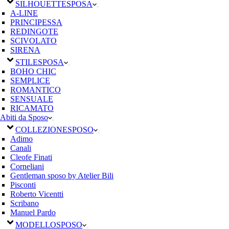
SILHOUETTE
SPOSA
A-LINE
PRINCIPESSA
REDINGOTE
SCIVOLATO
SIRENA
STILE
SPOSA
BOHO CHIC
SEMPLICE
ROMANTICO
SENSUALE
RICAMATO
Abiti da Sposo
COLLEZIONE
SPOSO
Adimo
Canali
Cleofe Finati
Corneliani
Gentleman sposo by Atelier Bili
Pisconti
Roberto Vicentti
Scribano
Manuel Pardo
MODELLO
SPOSO