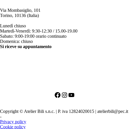
Via Mombasiglio, 101
Torino, 10136 (Italia)
ORARI ATELIER
Lunedì chiuso
Martedì-Venerdì: 9:30-12:30 / 15.00-19.00
Sabato: 9:00-19:00 orario continuato
Domenica: chiuso
Si riceve su appuntamento
CONTATTI
+39 011 200879
+39 342 0527384
clienti@bili.it
Social
Facebook
Instagram
YouTube
PRIMO APPUNTAMENTO PER LA SPOSA
PRIMO APPUNTAMENTO PER LO SPOSO
Copyright © Atelier Bili s.n.c. | P. iva 12824020015 | atelierbili@pec.it
-
Agenzia SEO TORINO
Privacy policy
Cookie policy