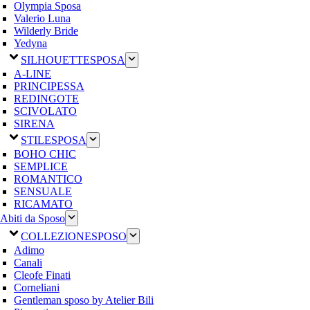
Olympia Sposa
Valerio Luna
Wilderly Bride
Yedyna
SILHOUETTE
SPOSA
A-LINE
PRINCIPESSA
REDINGOTE
SCIVOLATO
SIRENA
STILE
SPOSA
BOHO CHIC
SEMPLICE
ROMANTICO
SENSUALE
RICAMATO
Abiti da Sposo
COLLEZIONE
SPOSO
Adimo
Canali
Cleofe Finati
Corneliani
Gentleman sposo by Atelier Bili