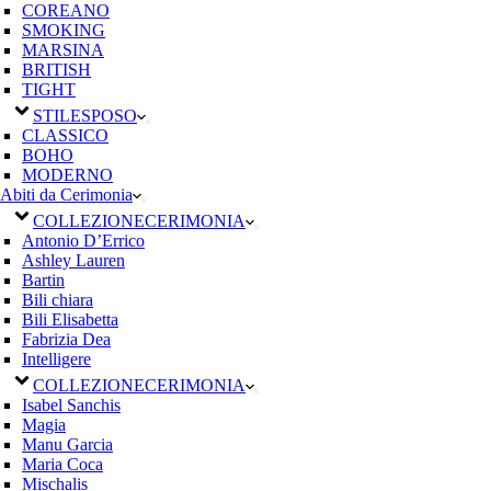
COREANO
SMOKING
MARSINA
BRITISH
TIGHT
STILE
SPOSO
CLASSICO
BOHO
MODERNO
Abiti da Cerimonia
COLLEZIONE
CERIMONIA
Antonio D’Errico
Ashley Lauren
Bartin
Bili chiara
Bili Elisabetta
Fabrizia Dea
Intelligere
COLLEZIONE
CERIMONIA
Isabel Sanchis
Magia
Manu Garcia
Maria Coca
Mischalis