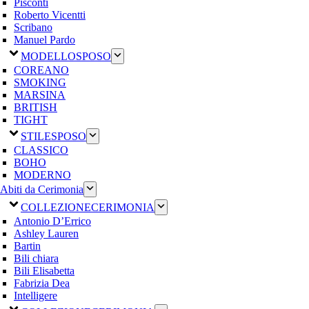
Pisconti
Roberto Vicentti
Scribano
Manuel Pardo
MODELLO
SPOSO
COREANO
SMOKING
MARSINA
BRITISH
TIGHT
STILE
SPOSO
CLASSICO
BOHO
MODERNO
Abiti da Cerimonia
COLLEZIONE
CERIMONIA
Antonio D’Errico
Ashley Lauren
Bartin
Bili chiara
Bili Elisabetta
Fabrizia Dea
Intelligere