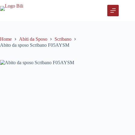
Salta
al
contenuto
Home
Abiti da Sposo
Scribano
Abito da sposo Scribano F05AYSM