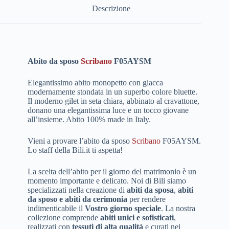
Descrizione
Abito da sposo
Scribano
F05AYSM
Elegantissimo abito monopetto con giacca
modernamente stondata in un superbo colore bluette.
Il moderno gilet in seta chiara, abbinato al cravattone,
donano una elegantissima luce e un tocco giovane
all’insieme. Abito 100% made in Italy.
Vieni a provare l’abito da sposo
Scribano
F05AYSM.
Lo staff della Bili.it ti aspetta!
La scelta dell’abito per il giorno del matrimonio è un
momento importante e delicato. Noi di Bili siamo
specializzati nella creazione di
abiti da sposa
,
abiti
da sposo e abiti da cerimonia
per rendere
indimenticabile il
Vostro giorno speciale
. La nostra
collezione comprende
abiti unici e sofisticati
,
realizzati con
tessuti di alta qualità
e curati nei