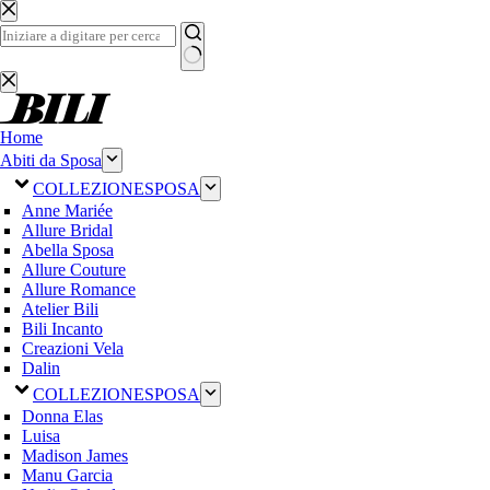
Salta
al
contenuto
Nessun
risultato
Home
Abiti da Sposa
COLLEZIONE
SPOSA
Anne Mariée
Allure Bridal
Abella Sposa
Allure Couture
Allure Romance
Atelier Bili
Bili Incanto
Creazioni Vela
Dalin
COLLEZIONE
SPOSA
Donna Elas
Luisa
Madison James
Manu Garcia