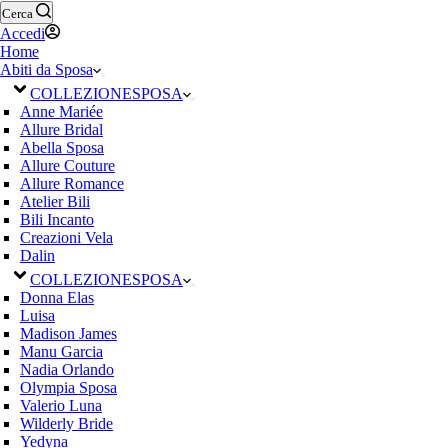
Cerca
Accedi
Home
Abiti da Sposa
COLLEZIONE
SPOSA
Anne Mariée
Allure Bridal
Abella Sposa
Allure Couture
Allure Romance
Atelier Bili
Bili Incanto
Creazioni Vela
Dalin
COLLEZIONE
SPOSA
Donna Elas
Luisa
Madison James
Manu Garcia
Nadia Orlando
Olympia Sposa
Valerio Luna
Wilderly Bride
Yedyna