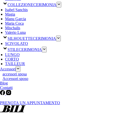
COLLEZIONE
CERIMONIA
Isabel Sanchis
Magia
Manu Garcia
Maria Coca
Mischalis
Valerio Luna
SILHOUETTE
CERIMONIA
SCIVOLATO
STILE
CERIMONIA
LUNGO
CORTO
TAILLEUR
Accessori
accessori sposa
Accessori sposo
Blog
Contatti
Martedì-Venerdì: 9:30-12:30 / 15.00-19.00 | Sabato: 9:00-19:00 | Dom
PRENOTA UN APPUNTAMENTO