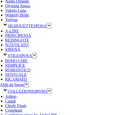
Nadia Orlando
Olympia Sposa
Valerio Luna
Wilderly Bride
Yedyna
SILHOUETTE
SPOSA
A-LINE
PRINCIPESSA
REDINGOTE
SCIVOLATO
SIRENA
STILE
SPOSA
BOHO CHIC
SEMPLICE
ROMANTICO
SENSUALE
RICAMATO
Abiti da Sposo
COLLEZIONE
SPOSO
Adimo
Canali
Cleofe Finati
Corneliani
Gentleman sposo by Atelier Bili