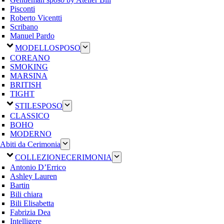
Pisconti
Roberto Vicentti
Scribano
Manuel Pardo
MODELLO
SPOSO
COREANO
SMOKING
MARSINA
BRITISH
TIGHT
STILE
SPOSO
CLASSICO
BOHO
MODERNO
Abiti da Cerimonia
COLLEZIONE
CERIMONIA
Antonio D’Errico
Ashley Lauren
Bartin
Bili chiara
Bili Elisabetta
Fabrizia Dea
Intelligere