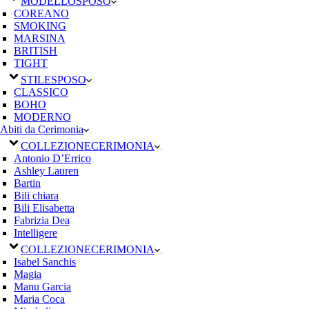
MODELLO
SPOSO
COREANO
SMOKING
MARSINA
BRITISH
TIGHT
STILE
SPOSO
CLASSICO
BOHO
MODERNO
Abiti da Cerimonia
COLLEZIONE
CERIMONIA
Antonio D’Errico
Ashley Lauren
Bartin
Bili chiara
Bili Elisabetta
Fabrizia Dea
Intelligere
COLLEZIONE
CERIMONIA
Isabel Sanchis
Magia
Manu Garcia
Maria Coca