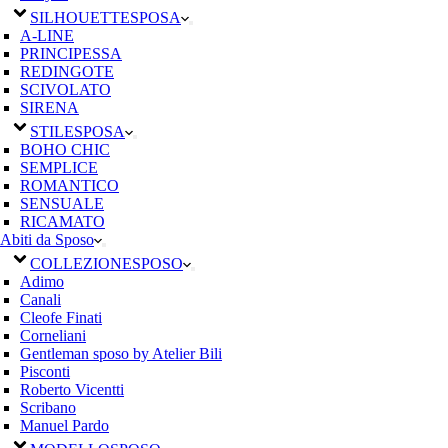
SILHOUETTE
SPOSA
A-LINE
PRINCIPESSA
REDINGOTE
SCIVOLATO
SIRENA
STILE
SPOSA
BOHO CHIC
SEMPLICE
ROMANTICO
SENSUALE
RICAMATO
Abiti da Sposo
COLLEZIONE
SPOSO
Adimo
Canali
Cleofe Finati
Corneliani
Gentleman sposo by Atelier Bili
Pisconti
Roberto Vicentti
Scribano
Manuel Pardo