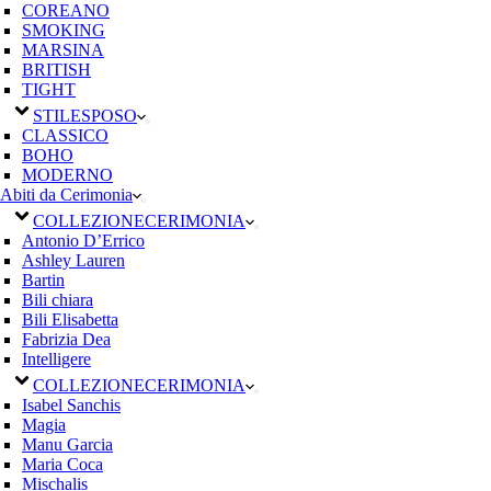
COREANO
SMOKING
MARSINA
BRITISH
TIGHT
STILE
SPOSO
CLASSICO
BOHO
MODERNO
Abiti da Cerimonia
COLLEZIONE
CERIMONIA
Antonio D’Errico
Ashley Lauren
Bartin
Bili chiara
Bili Elisabetta
Fabrizia Dea
Intelligere
COLLEZIONE
CERIMONIA
Isabel Sanchis
Magia
Manu Garcia
Maria Coca
Mischalis