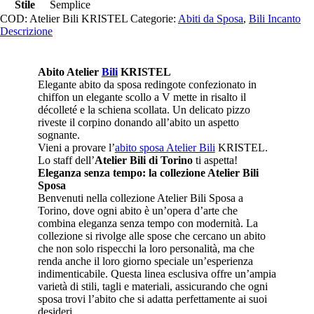
Stile
Semplice
COD:
Atelier Bili KRISTEL
Categorie:
Abiti da Sposa
,
Bili Incanto
Descrizione
Abito Atelier
Bili
KRISTEL
Elegante abito da sposa redingote confezionato in
chiffon un elegante scollo a V mette in risalto il
décolleté e la schiena scollata. Un delicato pizzo
riveste il corpino donando all’abito un aspetto
sognante.
Vieni a provare l’
abito sposa Atelier Bili
KRISTEL.
Lo staff dell’
Atelier Bili di Torino
ti aspetta!
Eleganza senza tempo: la collezione Atelier Bili
Sposa
Benvenuti nella collezione Atelier Bili Sposa a
Torino, dove ogni abito è un’opera d’arte che
combina eleganza senza tempo con modernità. La
collezione si rivolge alle spose che cercano un abito
che non solo rispecchi la loro personalità, ma che
renda anche il loro giorno speciale un’esperienza
indimenticabile. Questa linea esclusiva offre un’ampia
varietà di stili, tagli e materiali, assicurando che ogni
sposa trovi l’abito che si adatta perfettamente ai suoi
desideri.