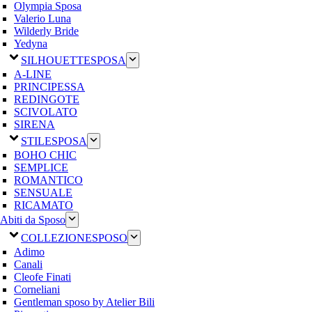
Olympia Sposa
Valerio Luna
Wilderly Bride
Yedyna
SILHOUETTE
SPOSA
A-LINE
PRINCIPESSA
REDINGOTE
SCIVOLATO
SIRENA
STILE
SPOSA
BOHO CHIC
SEMPLICE
ROMANTICO
SENSUALE
RICAMATO
Abiti da Sposo
COLLEZIONE
SPOSO
Adimo
Canali
Cleofe Finati
Corneliani
Gentleman sposo by Atelier Bili