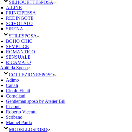
SILHOUETTE
SPOSA
A-LINE
PRINCIPESSA
REDINGOTE
SCIVOLATO
SIRENA
STILE
SPOSA
BOHO CHIC
SEMPLICE
ROMANTICO
SENSUALE
RICAMATO
Abiti da Sposo
COLLEZIONE
SPOSO
Adimo
Canali
Cleofe Finati
Corneliani
Gentleman sposo by Atelier Bili
Pisconti
Roberto Vicentti
Scribano
Manuel Pardo
MODELLO
SPOSO