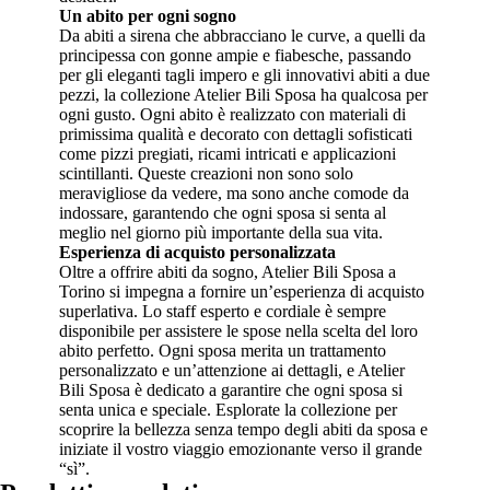
Un abito per ogni sogno
Da abiti a sirena che abbracciano le curve, a quelli da
principessa con gonne ampie e fiabesche, passando
per gli eleganti tagli impero e gli innovativi abiti a due
pezzi, la collezione Atelier Bili Sposa ha qualcosa per
ogni gusto. Ogni abito è realizzato con materiali di
primissima qualità e decorato con dettagli sofisticati
come pizzi pregiati, ricami intricati e applicazioni
scintillanti. Queste creazioni non sono solo
meravigliose da vedere, ma sono anche comode da
indossare, garantendo che ogni sposa si senta al
meglio nel giorno più importante della sua vita.
Esperienza di acquisto personalizzata
Oltre a offrire abiti da sogno, Atelier Bili Sposa a
Torino si impegna a fornire un’esperienza di acquisto
superlativa. Lo staff esperto e cordiale è sempre
disponibile per assistere le spose nella scelta del loro
abito perfetto. Ogni sposa merita un trattamento
personalizzato e un’attenzione ai dettagli, e Atelier
Bili Sposa è dedicato a garantire che ogni sposa si
senta unica e speciale. Esplorate la collezione per
scoprire la bellezza senza tempo degli abiti da sposa e
iniziate il vostro viaggio emozionante verso il grande
“sì”.