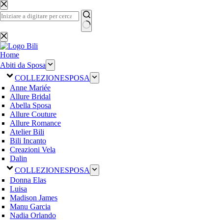
Salta
al
contenuto
Nessun
risultato
Home
Abiti da Sposa
COLLEZIONE
SPOSA
Anne Mariée
Allure Bridal
Abella Sposa
Allure Couture
Allure Romance
Atelier Bili
Bili Incanto
Creazioni Vela
Dalin
COLLEZIONE
SPOSA
Donna Elas
Luisa
Madison James
Manu Garcia
Nadia Orlando