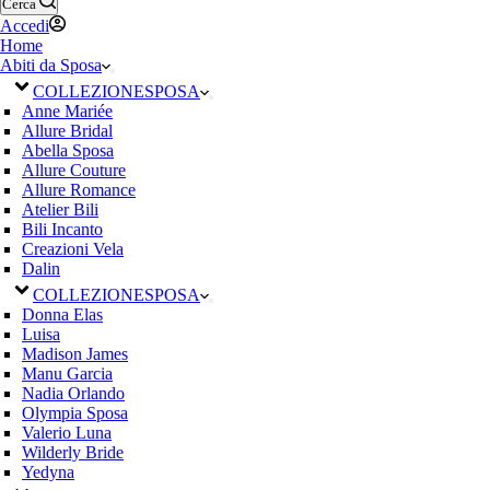
Cerca
Accedi
Home
Abiti da Sposa
COLLEZIONE
SPOSA
Anne Mariée
Allure Bridal
Abella Sposa
Allure Couture
Allure Romance
Atelier Bili
Bili Incanto
Creazioni Vela
Dalin
COLLEZIONE
SPOSA
Donna Elas
Luisa
Madison James
Manu Garcia
Nadia Orlando
Olympia Sposa
Valerio Luna
Wilderly Bride
Yedyna