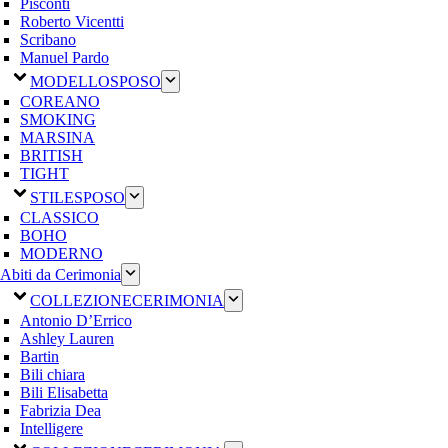
Pisconti
Roberto Vicentti
Scribano
Manuel Pardo
MODELLO
SPOSO
COREANO
SMOKING
MARSINA
BRITISH
TIGHT
STILE
SPOSO
CLASSICO
BOHO
MODERNO
Abiti da Cerimonia
COLLEZIONE
CERIMONIA
Antonio D’Errico
Ashley Lauren
Bartin
Bili chiara
Bili Elisabetta
Fabrizia Dea
Intelligere