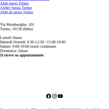
Abiti sposo Torino
Atelier Sposa Torino
Abiti da sposa Torino
Via Mombasiglio, 101
Torino, 10136 (Italia)
ORARI ATELIER
Lunedì chiuso
Martedì-Venerdì: 9:30-12:30 / 15.00-19.00
Sabato: 9:00-19:00 orario continuato
Domenica: chiuso
Si riceve su appuntamento
CONTATTI
+39 011 200879
+39 342 0527384
clienti@bili.it
Social
Facebook
Instagram
YouTube
PRIMO APPUNTAMENTO PER LA SPOSA
PRIMO APPUNTAMENTO PER LO SPOSO