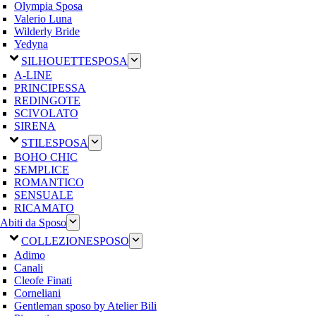
Olympia Sposa
Valerio Luna
Wilderly Bride
Yedyna
SILHOUETTE
SPOSA
A-LINE
PRINCIPESSA
REDINGOTE
SCIVOLATO
SIRENA
STILE
SPOSA
BOHO CHIC
SEMPLICE
ROMANTICO
SENSUALE
RICAMATO
Abiti da Sposo
COLLEZIONE
SPOSO
Adimo
Canali
Cleofe Finati
Corneliani
Gentleman sposo by Atelier Bili