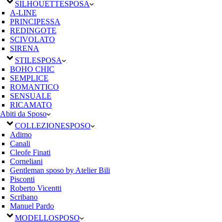
SILHOUETTE
SPOSA
A-LINE
PRINCIPESSA
REDINGOTE
SCIVOLATO
SIRENA
STILE
SPOSA
BOHO CHIC
SEMPLICE
ROMANTICO
SENSUALE
RICAMATO
Abiti da Sposo
COLLEZIONE
SPOSO
Adimo
Canali
Cleofe Finati
Corneliani
Gentleman sposo by Atelier Bili
Pisconti
Roberto Vicentti
Scribano
Manuel Pardo
MODELLO
SPOSO