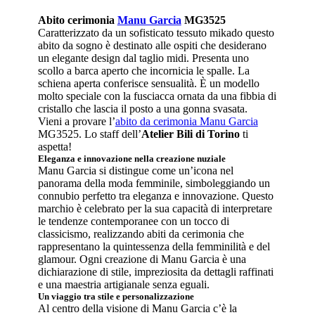
Abito cerimonia
Manu Garcia
MG3525
Caratterizzato da un sofisticato tessuto mikado questo
abito da sogno è destinato alle ospiti che desiderano
un elegante design dal taglio midi. Presenta uno
scollo a barca aperto che incornicia le spalle. La
schiena aperta conferisce sensualità. È un modello
molto speciale con la fusciacca ornata da una fibbia di
cristallo che lascia il posto a una gonna svasata.
Vieni a provare l’
abito da cerimonia Manu Garcia
MG3525. Lo staff dell’
Atelier Bili di Torino
ti
aspetta!
Eleganza e innovazione nella creazione nuziale
Manu Garcia si distingue come un’icona nel
panorama della moda femminile, simboleggiando un
connubio perfetto tra eleganza e innovazione. Questo
marchio è celebrato per la sua capacità di interpretare
le tendenze contemporanee con un tocco di
classicismo, realizzando abiti da cerimonia che
rappresentano la quintessenza della femminilità e del
glamour. Ogni creazione di Manu Garcia è una
dichiarazione di stile, impreziosita da dettagli raffinati
e una maestria artigianale senza eguali.
Un viaggio tra stile e personalizzazione
Al centro della visione di Manu Garcia c’è la