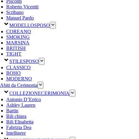
Pisconti
Roberto Vicentti
Scribano
Manuel Pardo
MODELLO
SPOSO
COREANO
SMOKING
MARSINA
BRITISH
TIGHT
STILE
SPOSO
CLASSICO
BOHO
MODERNO
Abiti da Cerimonia
COLLEZIONE
CERIMONIA
Antonio D’Errico
Ashley Lauren
Bartin
Bili chiara
Bili Elisabetta
Fabrizia Dea
Intelligere