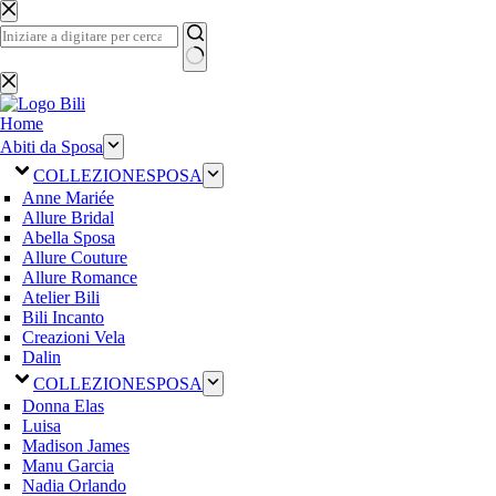
Salta
al
contenuto
Nessun
risultato
Home
Abiti da Sposa
COLLEZIONE
SPOSA
Anne Mariée
Allure Bridal
Abella Sposa
Allure Couture
Allure Romance
Atelier Bili
Bili Incanto
Creazioni Vela
Dalin
COLLEZIONE
SPOSA
Donna Elas
Luisa
Madison James
Manu Garcia
Nadia Orlando