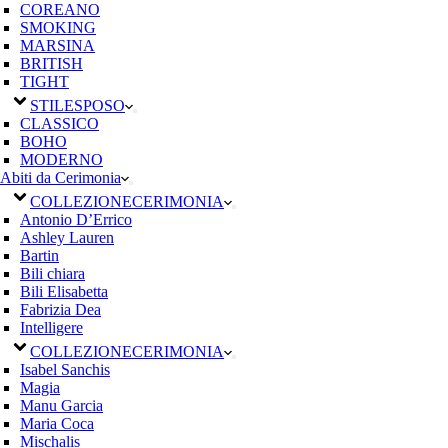
COREANO
SMOKING
MARSINA
BRITISH
TIGHT
STILE
SPOSO
CLASSICO
BOHO
MODERNO
Abiti da Cerimonia
COLLEZIONE
CERIMONIA
Antonio D’Errico
Ashley Lauren
Bartin
Bili chiara
Bili Elisabetta
Fabrizia Dea
Intelligere
COLLEZIONE
CERIMONIA
Isabel Sanchis
Magia
Manu Garcia
Maria Coca
Mischalis