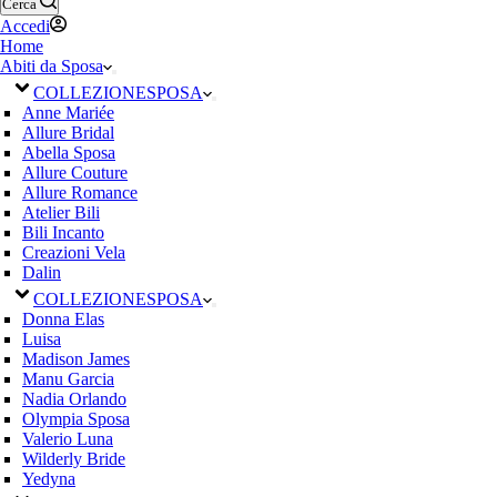
Cerca
Accedi
Home
Abiti da Sposa
COLLEZIONE
SPOSA
Anne Mariée
Allure Bridal
Abella Sposa
Allure Couture
Allure Romance
Atelier Bili
Bili Incanto
Creazioni Vela
Dalin
COLLEZIONE
SPOSA
Donna Elas
Luisa
Madison James
Manu Garcia
Nadia Orlando
Olympia Sposa
Valerio Luna
Wilderly Bride
Yedyna