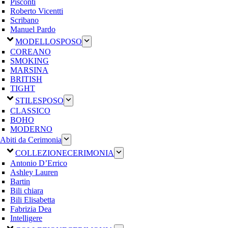
Pisconti
Roberto Vicentti
Scribano
Manuel Pardo
MODELLO
SPOSO
COREANO
SMOKING
MARSINA
BRITISH
TIGHT
STILE
SPOSO
CLASSICO
BOHO
MODERNO
Abiti da Cerimonia
COLLEZIONE
CERIMONIA
Antonio D’Errico
Ashley Lauren
Bartin
Bili chiara
Bili Elisabetta
Fabrizia Dea
Intelligere