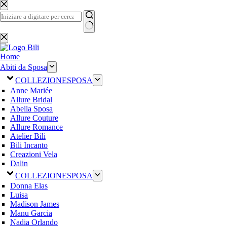
Salta
al
contenuto
Nessun
risultato
Home
Abiti da Sposa
COLLEZIONE
SPOSA
Anne Mariée
Allure Bridal
Abella Sposa
Allure Couture
Allure Romance
Atelier Bili
Bili Incanto
Creazioni Vela
Dalin
COLLEZIONE
SPOSA
Donna Elas
Luisa
Madison James
Manu Garcia
Nadia Orlando