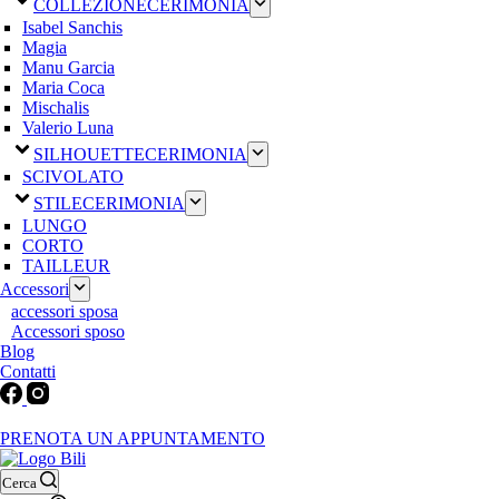
COLLEZIONE
CERIMONIA
Isabel Sanchis
Magia
Manu Garcia
Maria Coca
Mischalis
Valerio Luna
SILHOUETTE
CERIMONIA
SCIVOLATO
STILE
CERIMONIA
LUNGO
CORTO
TAILLEUR
Accessori
accessori sposa
Accessori sposo
Blog
Contatti
Martedì-Venerdì: 9:30-12:30 / 15.00-19.00 | Sabato: 9:00-19:00 | Dom
PRENOTA UN APPUNTAMENTO
Cerca