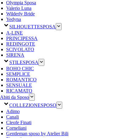
Olympia Sposa
Valerio Luna
Wilderly Bride
Yedyna
SILHOUETTE
SPOSA
A-LINE
PRINCIPESSA
REDINGOTE
SCIVOLATO
SIRENA
STILE
SPOSA
BOHO CHIC
SEMPLICE
ROMANTICO
SENSUALE
RICAMATO
Abiti da Sposo
COLLEZIONE
SPOSO
Adimo
Canali
Cleofe Finati
Corneliani
Gentleman sposo by Atelier Bili