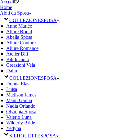
Accedi
Home
Abiti da Sposa
COLLEZIONE
SPOSA
Anne Mariée
Allure Bridal
Abella Sposa
Allure Couture
Allure Romance
Atelier Bili
Bili Incanto
Creazioni Vela
Dalin
COLLEZIONE
SPOSA
Donna Elas
Luisa
Madison James
Manu Garcia
Nadia Orlando
Olympia Sposa
Valerio Luna
Wilderly Bride
Yedyna
SILHOUETTE
SPOSA