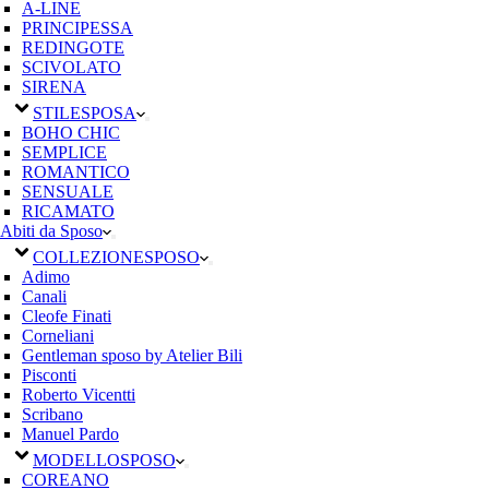
A-LINE
PRINCIPESSA
REDINGOTE
SCIVOLATO
SIRENA
STILE
SPOSA
BOHO CHIC
SEMPLICE
ROMANTICO
SENSUALE
RICAMATO
Abiti da Sposo
COLLEZIONE
SPOSO
Adimo
Canali
Cleofe Finati
Corneliani
Gentleman sposo by Atelier Bili
Pisconti
Roberto Vicentti
Scribano
Manuel Pardo
MODELLO
SPOSO
COREANO