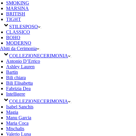
SMOKING
MARSINA
BRITISH
TIGHT
STILE
SPOSO
CLASSICO
BOHO
MODERNO
Abiti da Cerimonia
COLLEZIONE
CERIMONIA
Antonio D’Errico
Ashley Lauren
Bartin
Bili chiara
Bili Elisabetta
Fabrizia Dea
Intelligere
COLLEZIONE
CERIMONIA
Isabel Sanchis
Magia
Manu Garcia
Maria Coca
Mischalis
Valerio Luna