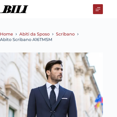
Salta
al
contenuto
Home
Abiti da Sposo
Scribano
Abito Scribano A16TMSM