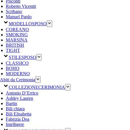
Pisconti
Roberto Vicentti
Scribano
Manuel Pardo
MODELLO
SPOSO
COREANO
SMOKING
MARSINA
BRITISH
TIGHT
STILE
SPOSO
CLASSICO
BOHO
MODERNO
Abiti da Cerimonia
COLLEZIONE
CERIMONIA
Antonio D’Errico
Ashley Lauren
Bartin
Bili chiara
Bili Elisabetta
Fabrizia Dea
Intelligere