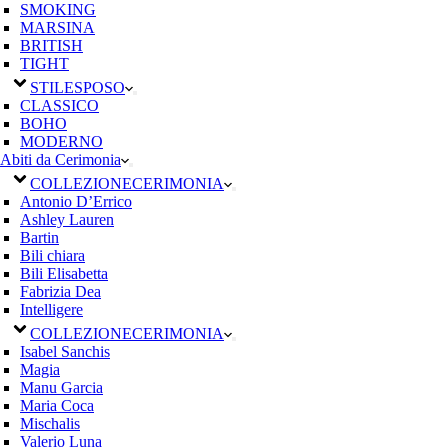
SMOKING
MARSINA
BRITISH
TIGHT
STILE
SPOSO
CLASSICO
BOHO
MODERNO
Abiti da Cerimonia
COLLEZIONE
CERIMONIA
Antonio D’Errico
Ashley Lauren
Bartin
Bili chiara
Bili Elisabetta
Fabrizia Dea
Intelligere
COLLEZIONE
CERIMONIA
Isabel Sanchis
Magia
Manu Garcia
Maria Coca
Mischalis
Valerio Luna