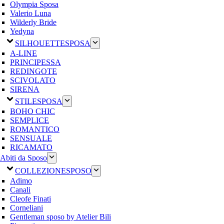
Olympia Sposa
Valerio Luna
Wilderly Bride
Yedyna
SILHOUETTE
SPOSA
A-LINE
PRINCIPESSA
REDINGOTE
SCIVOLATO
SIRENA
STILE
SPOSA
BOHO CHIC
SEMPLICE
ROMANTICO
SENSUALE
RICAMATO
Abiti da Sposo
COLLEZIONE
SPOSO
Adimo
Canali
Cleofe Finati
Corneliani
Gentleman sposo by Atelier Bili