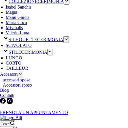
COLLEZIONE
CERIMONIA
Isabel Sanchis
Magia
Manu Garcia
Maria Coca
Mischalis
Valerio Luna
SILHOUETTE
CERIMONIA
SCIVOLATO
STILE
CERIMONIA
LUNGO
CORTO
TAILLEUR
Accessori
accessori sposa
Accessori sposo
Blog
Contatti
Martedì-Venerdì: 9:30-12:30 / 15.00-19.00 | Sabato: 9:00-19:00 | Dom
PRENOTA UN APPUNTAMENTO
Cerca