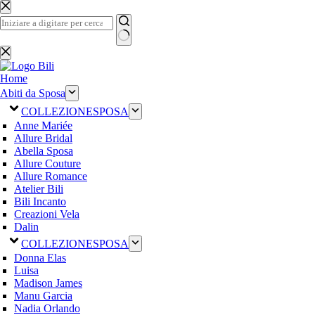
Salta
al
contenuto
Nessun
risultato
Home
Abiti da Sposa
COLLEZIONE
SPOSA
Anne Mariée
Allure Bridal
Abella Sposa
Allure Couture
Allure Romance
Atelier Bili
Bili Incanto
Creazioni Vela
Dalin
COLLEZIONE
SPOSA
Donna Elas
Luisa
Madison James
Manu Garcia
Nadia Orlando