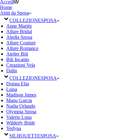
Accedi
Home
Abiti da Sposa
COLLEZIONE
SPOSA
Anne Mariée
Allure Bridal
Abella Sposa
Allure Couture
Allure Romance
Atelier Bili
Bili Incanto
Creazioni Vela
Dalin
COLLEZIONE
SPOSA
Donna Elas
Luisa
Madison James
Manu Garcia
Nadia Orlando
Olympia Sposa
Valerio Luna
Wilderly Bride
Yedyna
SILHOUETTE
SPOSA