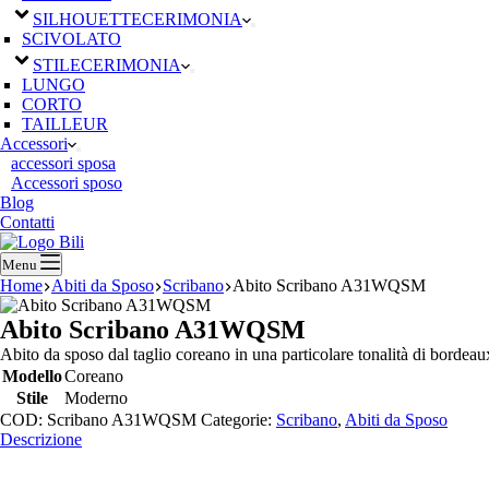
SILHOUETTE
CERIMONIA
SCIVOLATO
STILE
CERIMONIA
LUNGO
CORTO
TAILLEUR
Accessori
accessori sposa
Accessori sposo
Blog
Contatti
Menu
Home
Abiti da Sposo
Scribano
Abito Scribano A31WQSM
Abito Scribano A31WQSM
Abito da sposo dal taglio coreano in una particolare tonalità di bordeau
Modello
Coreano
Stile
Moderno
COD:
Scribano A31WQSM
Categorie:
Scribano
,
Abiti da Sposo
Descrizione