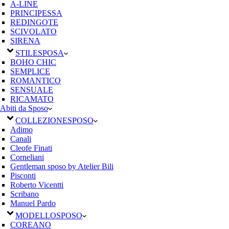
A-LINE
PRINCIPESSA
REDINGOTE
SCIVOLATO
SIRENA
STILE
SPOSA
BOHO CHIC
SEMPLICE
ROMANTICO
SENSUALE
RICAMATO
Abiti da Sposo
COLLEZIONE
SPOSO
Adimo
Canali
Cleofe Finati
Corneliani
Gentleman sposo by Atelier Bili
Pisconti
Roberto Vicentti
Scribano
Manuel Pardo
MODELLO
SPOSO
COREANO