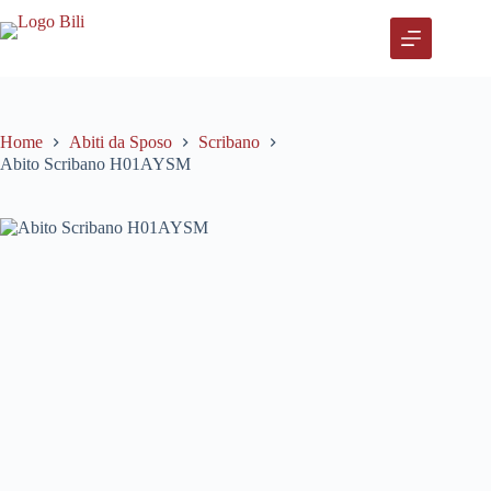
Salta
al
contenuto
Home
Abiti da Sposo
Scribano
Abito Scribano H01AYSM