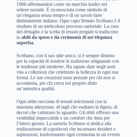
1966 affermandosi come un marchio leader nel
settore nuziale. È riconosciuta come simbolo di
un’eleganza senza tempo e di un savoir-faire
distintamente italiano. Ogni capo firmato Scribano è il
risultato di un meticoloso processo sartoriale. La cura
del dettaglio e la scelta di tessuti pregiati si traducono
in
abiti da sposo e da cerimonia di un’eleganza
superba
.
Scribano, con il suo stile unico, si è sempre distinto
per la capacità di fondere la tradizione artigianale con
le tendenze più moderne. Ha saputo dare negli anni
vita a collezioni che celebrano la bellezza in ogni sua
forma. Le sue creazioni sono pensate per chi non si
accontenta, per chi cerca nel proprio abito
un’autentica qualità.
Ogni abito racconta di tessuti selezionati con la
massima attenzione, di tagli che esaltano la figura, di
decori che catturano lo sguardo. Gli abiti offrono una
vestibilità impeccabile e un comfort che dura per
l’intero giorno. La sartoria Scribano si dedica alla
realizzazione di capolavori che incarnano desideri e
aspirazioni, trasformando ogni cerimonia in un evento