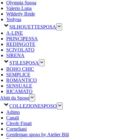
Olympia Sposa
Valerio Luna
Wilderly Bride
Yedyna
SILHOUETTE
SPOSA
A-LINE
PRINCIPESSA
REDINGOTE
SCIVOLATO
SIRENA
STILE
SPOSA
BOHO CHIC
SEMPLICE
ROMANTICO
SENSUALE
RICAMATO
Abiti da Sposo
COLLEZIONE
SPOSO
Adimo
Canali
Cleofe Finati
Corneliani
Gentleman sposo by Atelier Bili