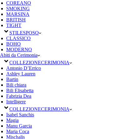
COREANO
SMOKING
MARSINA
BRITISH
TIGHT
STILE
SPOSO
CLASSICO
BOHO
MODERNO
Abiti da Cerimonia
COLLEZIONE
CERIMONIA
Antonio D’Errico
Ashley Lauren
Bartin
Bili chiara
Bili Elisabetta
Fabrizia Dea
Intelligere
COLLEZIONE
CERIMONIA
Isabel Sanchis
Magia
Manu Garcia
Maria Coca
Mischalis