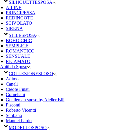
SILHOUETTE
SPOSA
A-LINE
PRINCIPESSA
REDINGOTE
SCIVOLATO
SIRENA
STILE
SPOSA
BOHO CHIC
SEMPLICE
ROMANTICO
SENSUALE
RICAMATO
Abiti da Sposo
COLLEZIONE
SPOSO
Adimo
Canali
Cleofe Finati
Corneliani
Gentleman sposo by Atelier Bili
Pisconti
Roberto Vicentti
Scribano
Manuel Pardo
MODELLO
SPOSO