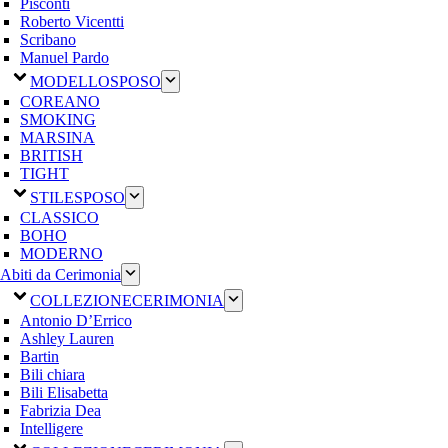
Pisconti
Roberto Vicentti
Scribano
Manuel Pardo
MODELLO
SPOSO
COREANO
SMOKING
MARSINA
BRITISH
TIGHT
STILE
SPOSO
CLASSICO
BOHO
MODERNO
Abiti da Cerimonia
COLLEZIONE
CERIMONIA
Antonio D’Errico
Ashley Lauren
Bartin
Bili chiara
Bili Elisabetta
Fabrizia Dea
Intelligere