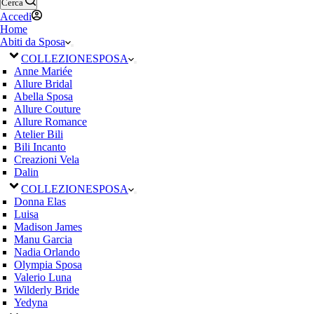
Cerca
Accedi
Home
Abiti da Sposa
COLLEZIONE
SPOSA
Anne Mariée
Allure Bridal
Abella Sposa
Allure Couture
Allure Romance
Atelier Bili
Bili Incanto
Creazioni Vela
Dalin
COLLEZIONE
SPOSA
Donna Elas
Luisa
Madison James
Manu Garcia
Nadia Orlando
Olympia Sposa
Valerio Luna
Wilderly Bride
Yedyna