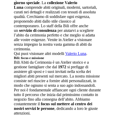
giorno speciale
. La
collezione Valerio
Luna
comprende abiti originali, moderni, sartoriali,
curati nei dettagli e realizzati con tessuti di assoluta
qualità. Cerchiamo di soddisfare ogni esigenza,
proponendo abiti dallo stile classico al
contemporaneo. Lo staff della Bili offre anche
un
servizio di consulenza
per aiutarvi a scegliere
l’abito da cerimonia perfetto e che meglio si adatta
alle vostre esigenze. Venite in Atelier a visionare
senza impegno la nostra vasta gamma di abiti da
cerimonia.
Qui puoi visionare altri modelli
Valerio Luna
.
Bili: focus e missione
Bili Abiti da Cerimonia è un Atelier storico e a
gestione famigliare che dal
1972
si prefigge di
assistere gli sposi e i suoi invitati nella scelta dei
migliori abiti presenti sul mercato. La nostra missione
consiste nel riuscire a fornire abiti personalizzati, in
modo che ognuno si senta a suo agio indossandoli.
Per noi è fondamentale affiancare ogni cliente durante
tutto il percorso che inizia dal primissimo contatto in
negozio fino alla consegna dell’abito. Abbiamo
costantemente il
focus sul mettere al centro dei
nostri servizi le persone
, dedicando a loro le giuste
attenzioni.