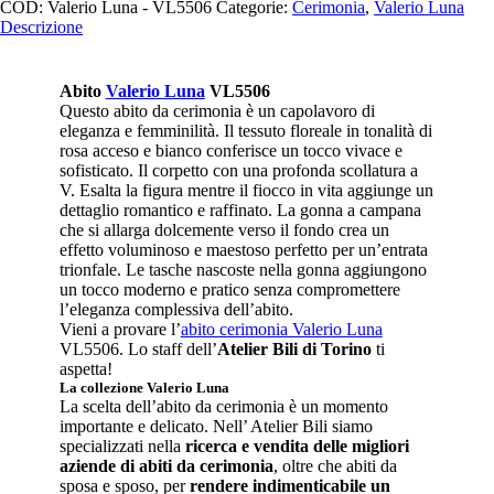
COD:
Valerio Luna - VL5506
Categorie:
Cerimonia
,
Valerio Luna
Descrizione
Abito
Valerio Luna
VL5506
Questo abito da cerimonia è un capolavoro di
eleganza e femminilità. Il tessuto floreale in tonalità di
rosa acceso e bianco conferisce un tocco vivace e
sofisticato. Il corpetto con una profonda scollatura a
V. Esalta la figura mentre il fiocco in vita aggiunge un
dettaglio romantico e raffinato. La gonna a campana
che si allarga dolcemente verso il fondo crea un
effetto voluminoso e maestoso perfetto per un’entrata
trionfale. Le tasche nascoste nella gonna aggiungono
un tocco moderno e pratico senza compromettere
l’eleganza complessiva dell’abito.
Vieni a provare l’
abito cerimonia Valerio Luna
VL5506. Lo staff dell’
Atelier Bili di Torino
ti
aspetta!
La
collezione Valerio Luna
La scelta dell’abito da cerimonia è un momento
importante e delicato. Nell’ Atelier Bili siamo
specializzati nella
ricerca e vendita delle migliori
aziende di abiti da cerimonia
, oltre che abiti da
sposa e sposo, per
rendere indimenticabile un