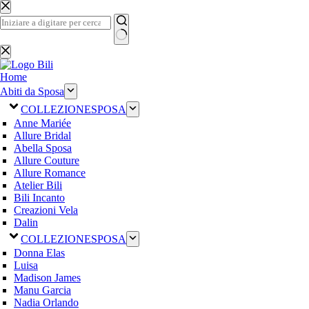
Salta
al
contenuto
Nessun
risultato
Home
Abiti da Sposa
COLLEZIONE
SPOSA
Anne Mariée
Allure Bridal
Abella Sposa
Allure Couture
Allure Romance
Atelier Bili
Bili Incanto
Creazioni Vela
Dalin
COLLEZIONE
SPOSA
Donna Elas
Luisa
Madison James
Manu Garcia
Nadia Orlando