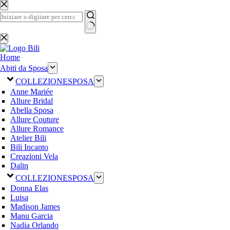
Salta
al
contenuto
Nessun
risultato
Home
Abiti da Sposa
COLLEZIONE
SPOSA
Anne Mariée
Allure Bridal
Abella Sposa
Allure Couture
Allure Romance
Atelier Bili
Bili Incanto
Creazioni Vela
Dalin
COLLEZIONE
SPOSA
Donna Elas
Luisa
Madison James
Manu Garcia
Nadia Orlando