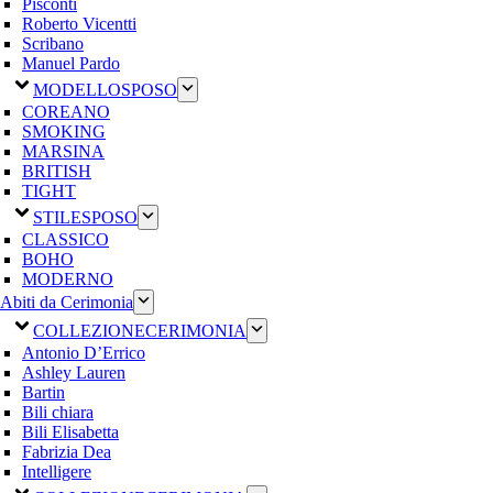
Pisconti
Roberto Vicentti
Scribano
Manuel Pardo
MODELLO
SPOSO
COREANO
SMOKING
MARSINA
BRITISH
TIGHT
STILE
SPOSO
CLASSICO
BOHO
MODERNO
Abiti da Cerimonia
COLLEZIONE
CERIMONIA
Antonio D’Errico
Ashley Lauren
Bartin
Bili chiara
Bili Elisabetta
Fabrizia Dea
Intelligere