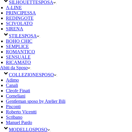
SILHOUETTE
SPOSA
A-LINE
PRINCIPESSA
REDINGOTE
SCIVOLATO
SIRENA
STILE
SPOSA
BOHO CHIC
SEMPLICE
ROMANTICO
SENSUALE
RICAMATO
Abiti da Sposo
COLLEZIONE
SPOSO
Adimo
Canali
Cleofe Finati
Corneliani
Gentleman sposo by Atelier Bili
Pisconti
Roberto Vicentti
Scribano
Manuel Pardo
MODELLO
SPOSO