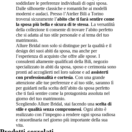
soddisfare le preferenze individuali di ogni sposa.
Dalle silhouette classiche e romantiche ai modelli
moderni e audaci. Presso l’Atelier Bili a Torino
troverai sicuramente l’
abito che ti farà sentire come
la sposa più bella e sicura di te stessa
. La versatilità
della collezione ti consente di trovare l’abito perfetto
che si adatta al tuo stile personale e al tema del tuo
matrimonio.
Allure Bridal non solo si distingue per la qualità e il
design dei suoi abiti da sposa, ma anche per
l’esperienza di acquisto che offre alle spose. I
consulenti altamente qualificati della Bili, negozio
specializzato in abiti da sposa, sposo e cerimonia sono
pronti ad accoglierti nel loro salone e ad
assisterti
con professionalità e cortesia
. Con una grande
attenzione alle tue preferenze e al tuo stile, saranno lì
per guidarti nella scelta dell’abito da sposa perfetto
che ti farà sentire come la protagonista assoluta nel
giorno del tuo matrimonio.
Scegliendo Allure Bridal, stai facendo una
scelta di
stile e qualità senza compromessi
. Ogni abito è
realizzato con l’impegno a rendere ogni sposa radiosa
e straordinaria nel giorno più importante della sua
vita.
Prodotti correlati