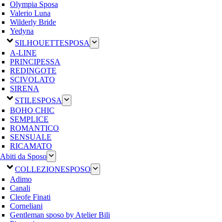
Olympia Sposa
Valerio Luna
Wilderly Bride
Yedyna
SILHOUETTE
SPOSA
A-LINE
PRINCIPESSA
REDINGOTE
SCIVOLATO
SIRENA
STILE
SPOSA
BOHO CHIC
SEMPLICE
ROMANTICO
SENSUALE
RICAMATO
Abiti da Sposo
COLLEZIONE
SPOSO
Adimo
Canali
Cleofe Finati
Corneliani
Gentleman sposo by Atelier Bili