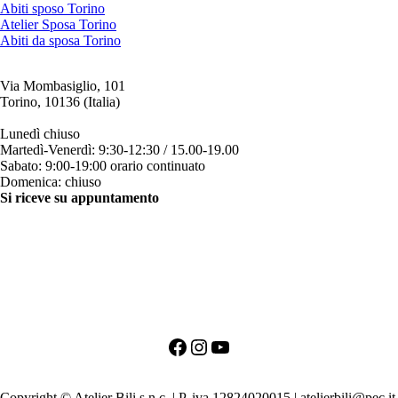
Abiti sposo Torino
Atelier Sposa Torino
Abiti da sposa Torino
Via Mombasiglio, 101
Torino, 10136 (Italia)
ORARI ATELIER
Lunedì chiuso
Martedì-Venerdì: 9:30-12:30 / 15.00-19.00
Sabato: 9:00-19:00 orario continuato
Domenica: chiuso
Si riceve su appuntamento
CONTATTI
+39 011 200879
+39 342 0527384
clienti@bili.it
Social
Facebook
Instagram
YouTube
PRIMO APPUNTAMENTO PER LA SPOSA
PRIMO APPUNTAMENTO PER LO SPOSO
Copyright © Atelier Bili s.n.c. | P. iva 12824020015 | atelierbili@pec.it