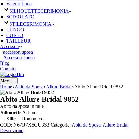
Valerio Luna
SILHOUETTE
CERIMONIA
SCIVOLATO
STILE
CERIMONIA
LUNGO
CORTO
TAILLEUR
Accessori
accessori sposa
Accessori sposo
Blog
Contatti
Menu
Home
Abiti da Sposa
Allure Bridal
Abito Allure Bridal 9852
Abito Allure Bridal 9852
Abito da sposa in tulle
Silhouette
A-Line
Stile
Romantico
COD:
N67R7X5GU3S3
Categorie:
Abiti da Sposa
,
Allure Bridal
Descrizione