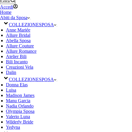
Cerca
Accedi
Home
Abiti da Sposa
COLLEZIONE
SPOSA
Anne Mariée
Allure Bridal
Abella Sposa
Allure Couture
Allure Romance
Atelier Bili
Bili Incanto
Creazioni Vela
Dalin
COLLEZIONE
SPOSA
Donna Elas
Luisa
Madison James
Manu Garcia
Nadia Orlando
Olympia Sposa
Valerio Luna
Wilderly Bride
Yedyna