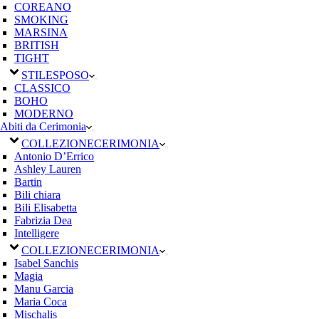
COREANO
SMOKING
MARSINA
BRITISH
TIGHT
STILE
SPOSO
CLASSICO
BOHO
MODERNO
Abiti da Cerimonia
COLLEZIONE
CERIMONIA
Antonio D’Errico
Ashley Lauren
Bartin
Bili chiara
Bili Elisabetta
Fabrizia Dea
Intelligere
COLLEZIONE
CERIMONIA
Isabel Sanchis
Magia
Manu Garcia
Maria Coca
Mischalis