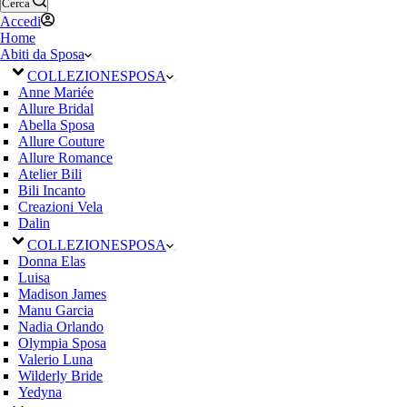
Cerca
Accedi
Home
Abiti da Sposa
COLLEZIONE
SPOSA
Anne Mariée
Allure Bridal
Abella Sposa
Allure Couture
Allure Romance
Atelier Bili
Bili Incanto
Creazioni Vela
Dalin
COLLEZIONE
SPOSA
Donna Elas
Luisa
Madison James
Manu Garcia
Nadia Orlando
Olympia Sposa
Valerio Luna
Wilderly Bride
Yedyna