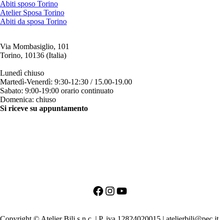
Abiti sposo Torino
Atelier Sposa Torino
Abiti da sposa Torino
Via Mombasiglio, 101
Torino, 10136 (Italia)
ORARI ATELIER
Lunedì chiuso
Martedì-Venerdì: 9:30-12:30 / 15.00-19.00
Sabato: 9:00-19:00 orario continuato
Domenica: chiuso
Si riceve su appuntamento
CONTATTI
+39 011 200879
+39 342 0527384
clienti@bili.it
Social
Facebook
Instagram
YouTube
PRIMO APPUNTAMENTO PER LA SPOSA
PRIMO APPUNTAMENTO PER LO SPOSO
Copyright © Atelier Bili s.n.c. | P. iva 12824020015 | atelierbili@pec.it