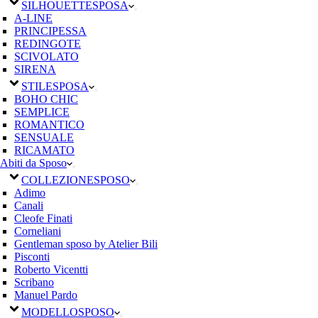
SILHOUETTE
SPOSA
A-LINE
PRINCIPESSA
REDINGOTE
SCIVOLATO
SIRENA
STILE
SPOSA
BOHO CHIC
SEMPLICE
ROMANTICO
SENSUALE
RICAMATO
Abiti da Sposo
COLLEZIONE
SPOSO
Adimo
Canali
Cleofe Finati
Corneliani
Gentleman sposo by Atelier Bili
Pisconti
Roberto Vicentti
Scribano
Manuel Pardo
MODELLO
SPOSO