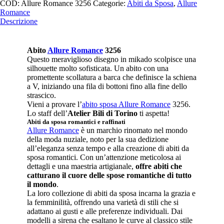
COD:
Allure Romance 3256
Categorie:
Abiti da Sposa
,
Allure
Romance
Descrizione
Abito
Allure Romance
3256
Questo meraviglioso disegno in mikado scolpisce una
silhouette molto sofisticata. Un abito con una
promettente scollatura a barca che definisce la schiena
a V, iniziando una fila di bottoni fino alla fine dello
strascico.
Vieni a provare l’
abito sposa Allure Romance
3256.
Lo staff dell’
Atelier Bili di Torino
ti aspetta!
Abiti da sposa romantici e raffinati
Allure Romance
è un marchio rinomato nel mondo
della moda nuziale, noto per la sua dedizione
all’eleganza senza tempo e alla creazione di abiti da
sposa romantici. Con un’attenzione meticolosa ai
dettagli e una maestria artigianale,
offre abiti che
catturano il cuore delle spose romantiche di tutto
il mondo
.
La loro collezione di abiti da sposa incarna la grazia e
la femminilità, offrendo una varietà di stili che si
adattano ai gusti e alle preferenze individuali. Dai
modelli a sirena che esaltano le curve al classico stile