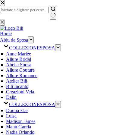
Salta
al
contenuto
Nessun
risultato
Home
Abiti da Sposa
COLLEZIONE
SPOSA
Anne Mariée
Allure Bridal
Abella Sposa
Allure Couture
Allure Romance
Atelier Bili
Bili Incanto
Creazioni Vela
Dalin
COLLEZIONE
SPOSA
Donna Elas
Luisa
Madison James
Manu Garcia
Nadia Orlando