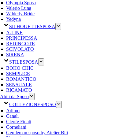
Olympia Sposa
Valerio Luna
Wilderly Bride
Yedyna
SILHOUETTE
SPOSA
A-LINE
PRINCIPESSA
REDINGOTE
SCIVOLATO
SIRENA
STILE
SPOSA
BOHO CHIC
SEMPLICE
ROMANTICO
SENSUALE
RICAMATO
Abiti da Sposo
COLLEZIONE
SPOSO
Adimo
Canali
Cleofe Finati
Corneliani
Gentleman sposo by Atelier Bili