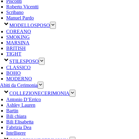
Pisconti
Roberto Vicentti
Scribano
Manuel Pardo
MODELLO
SPOSO
COREANO
SMOKING
MARSINA
BRITISH
TIGHT
STILE
SPOSO
CLASSICO
BOHO
MODERNO
Abiti da Cerimonia
COLLEZIONE
CERIMONIA
Antonio D’Errico
Ashley Lauren
Bartin
Bili chiara
Bili Elisabetta
Fabrizia Dea
Intelligere