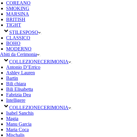
COREANO
SMOKING
MARSINA
BRITISH
TIGHT
STILE
SPOSO
CLASSICO
BOHO
MODERNO
Abiti da Cerimonia
COLLEZIONE
CERIMONIA
Antonio D’Errico
Ashley Lauren
Bartin
Bili chiara
Bili Elisabetta
Fabrizia Dea
Intelligere
COLLEZIONE
CERIMONIA
Isabel Sanchis
Magia
Manu Garcia
Maria Coca
Mischalis