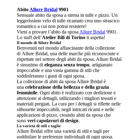
Abito
Allure Bridal
9901
Sensuale abito da sposa a sirena in tulle e pizzo. Un
leggerissimo velo di tulle ricamato crea uno strascico
romantico a cui non potrai resistere!
Vieni a provare l’abito da sposa
Allure Bridal
9901.
Lo staff dell’
Atelier Bili di Torino
ti aspetta!
Il mondo di Allure Bridal
Benvenuti nel mondo affascinante della collezione
di Allure Bridal, una delle marche più riconosciute e
rispettate nel settore degli abiti da sposa. Allure Bridal
è sinonimo di
eleganza senza tempo
, artigianato
impeccabile e una vasta gamma di stili che
soddisferanno i gusti di ogni sposa.
La collezione di abiti da sposa Allure Bridal è
una
celebrazione della bellezza e della grazia
femminile
. Ogni abito è realizzato con dedizione e
attenzione ai dettagli, utilizzando i migliori tessuti e
materiali pregiati. La cura per i dettagli si riflette nelle
silhouette impeccabili, negli intricati ricami e nelle
applicazioni di pizzo, creando abiti da sposa che
sono
veri capolavori di design
.
La varietà di stili e taglie
Allure Bridal offre una varietà di stili e tagli per
soddisfare le preferenze individuali di ogni sposa.