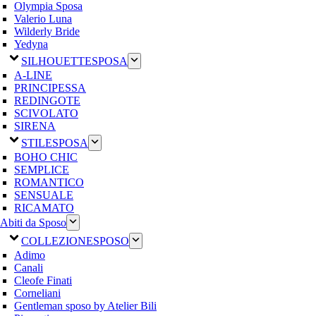
Olympia Sposa
Valerio Luna
Wilderly Bride
Yedyna
SILHOUETTE
SPOSA
A-LINE
PRINCIPESSA
REDINGOTE
SCIVOLATO
SIRENA
STILE
SPOSA
BOHO CHIC
SEMPLICE
ROMANTICO
SENSUALE
RICAMATO
Abiti da Sposo
COLLEZIONE
SPOSO
Adimo
Canali
Cleofe Finati
Corneliani
Gentleman sposo by Atelier Bili