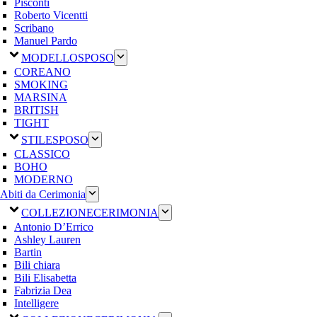
Pisconti
Roberto Vicentti
Scribano
Manuel Pardo
MODELLO
SPOSO
COREANO
SMOKING
MARSINA
BRITISH
TIGHT
STILE
SPOSO
CLASSICO
BOHO
MODERNO
Abiti da Cerimonia
COLLEZIONE
CERIMONIA
Antonio D’Errico
Ashley Lauren
Bartin
Bili chiara
Bili Elisabetta
Fabrizia Dea
Intelligere