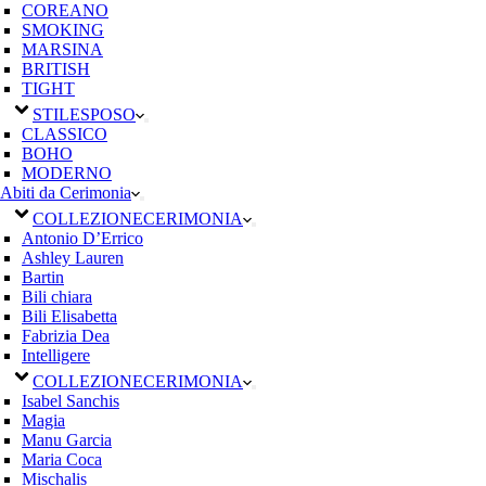
COREANO
SMOKING
MARSINA
BRITISH
TIGHT
STILE
SPOSO
CLASSICO
BOHO
MODERNO
Abiti da Cerimonia
COLLEZIONE
CERIMONIA
Antonio D’Errico
Ashley Lauren
Bartin
Bili chiara
Bili Elisabetta
Fabrizia Dea
Intelligere
COLLEZIONE
CERIMONIA
Isabel Sanchis
Magia
Manu Garcia
Maria Coca
Mischalis