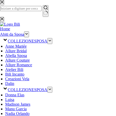
Salta
al
contenuto
Nessun
risultato
Home
Abiti da Sposa
COLLEZIONE
SPOSA
Anne Mariée
Allure Bridal
Abella Sposa
Allure Couture
Allure Romance
Atelier Bili
Bili Incanto
Creazioni Vela
Dalin
COLLEZIONE
SPOSA
Donna Elas
Luisa
Madison James
Manu Garcia
Nadia Orlando