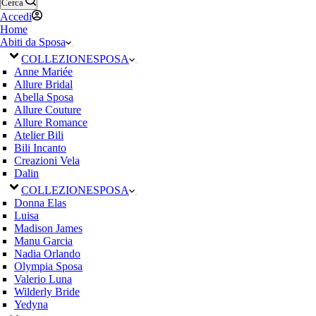
Cerca
Accedi
Home
Abiti da Sposa
COLLEZIONE
SPOSA
Anne Mariée
Allure Bridal
Abella Sposa
Allure Couture
Allure Romance
Atelier Bili
Bili Incanto
Creazioni Vela
Dalin
COLLEZIONE
SPOSA
Donna Elas
Luisa
Madison James
Manu Garcia
Nadia Orlando
Olympia Sposa
Valerio Luna
Wilderly Bride
Yedyna