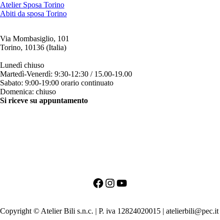
Atelier Sposa Torino
Abiti da sposa Torino
Via Mombasiglio, 101
Torino, 10136 (Italia)
ORARI ATELIER
Lunedì chiuso
Martedì-Venerdì: 9:30-12:30 / 15.00-19.00
Sabato: 9:00-19:00 orario continuato
Domenica: chiuso
Si riceve su appuntamento
CONTATTI
+39 011 200879
+39 342 0527384
clienti@bili.it
Social
Facebook
Instagram
YouTube
PRIMO APPUNTAMENTO PER LA SPOSA
PRIMO APPUNTAMENTO PER LO SPOSO
Copyright © Atelier Bili s.n.c. | P. iva 12824020015 | atelierbili@pec.it
-