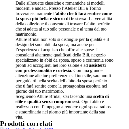
Dalle silhouette classiche e romantiche ai modelli
moderni e audaci. Presso l’Atelier Bili a Torino
troverai sicuramente l’
abito che ti farà sentire come
la sposa più bella e sicura di te stessa
. La versatilità
della collezione ti consente di trovare l’abito perfetto
che si adatta al tuo stile personale e al tema del tuo
matrimonio.
Allure Bridal non solo si distingue per la qualità e il
design dei suoi abiti da sposa, ma anche per
l’esperienza di acquisto che offre alle spose. I
consulenti altamente qualificati della Bili, negozio
specializzato in abiti da sposa, sposo e cerimonia sono
pronti ad accoglierti nel loro salone e ad
assisterti
con professionalità e cortesia
. Con una grande
attenzione alle tue preferenze e al tuo stile, saranno lì
per guidarti nella scelta dell’abito da sposa perfetto
che ti farà sentire come la protagonista assoluta nel
giorno del tuo matrimonio.
Scegliendo Allure Bridal, stai facendo una
scelta di
stile e qualità senza compromessi
. Ogni abito è
realizzato con l’impegno a rendere ogni sposa radiosa
e straordinaria nel giorno più importante della sua
vita.
Prodotti correlati