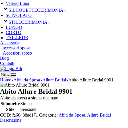
Valerio Luna
SILHOUETTE
CERIMONIA
SCIVOLATO
STILE
CERIMONIA
LUNGO
CORTO
TAILLEUR
Accessori
accessori sposa
Accessori sposo
Blog
Contatti
Menu
Home
Abiti da Sposa
Allure Bridal
Abito Allure Bridal 9901
Abito Allure Bridal 9901
Abito da sposa a sirena ricamato
Silhouette
Sirena
Stile
Sensuale
COD:
fa60438ac171
Categorie:
Abiti da Sposa
,
Allure Bridal
Descrizione