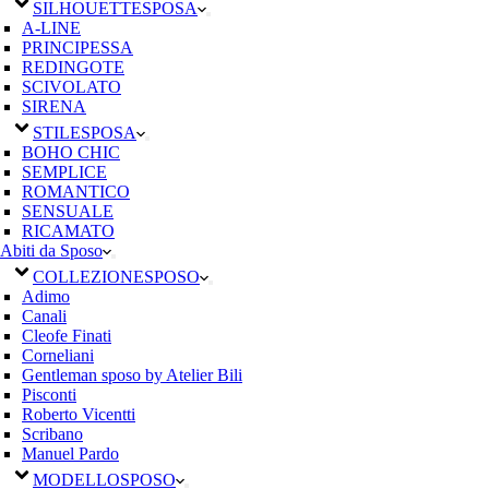
SILHOUETTE
SPOSA
A-LINE
PRINCIPESSA
REDINGOTE
SCIVOLATO
SIRENA
STILE
SPOSA
BOHO CHIC
SEMPLICE
ROMANTICO
SENSUALE
RICAMATO
Abiti da Sposo
COLLEZIONE
SPOSO
Adimo
Canali
Cleofe Finati
Corneliani
Gentleman sposo by Atelier Bili
Pisconti
Roberto Vicentti
Scribano
Manuel Pardo
MODELLO
SPOSO