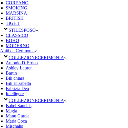
COREANO
SMOKING
MARSINA
BRITISH
TIGHT
STILE
SPOSO
CLASSICO
BOHO
MODERNO
Abiti da Cerimonia
COLLEZIONE
CERIMONIA
Antonio D’Errico
Ashley Lauren
Bartin
Bili chiara
Bili Elisabetta
Fabrizia Dea
Intelligere
COLLEZIONE
CERIMONIA
Isabel Sanchis
Magia
Manu Garcia
Maria Coca
Mischalis