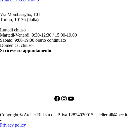
Via Mombasiglio, 101
Torino, 10136 (Italia)
ORARI ATELIER
Lunedì chiuso
Martedì-Venerdì: 9:30-12:30 / 15.00-19.00
Sabato: 9:00-19:00 orario continuato
Domenica: chiuso
Si riceve su appuntamento
CONTATTI
+39 011 200879
+39 342 0527384
clienti@bili.it
Social
Facebook
Instagram
YouTube
PRIMO APPUNTAMENTO PER LA SPOSA
PRIMO APPUNTAMENTO PER LO SPOSO
Copyright © Atelier Bili s.n.c. | P. iva 12824020015 | atelierbili@pec.it
-
Agenzia SEO TORINO
Privacy policy