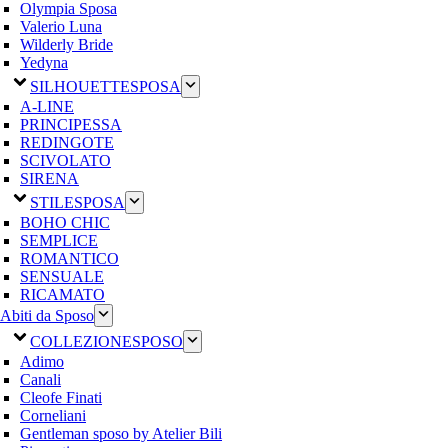
Olympia Sposa
Valerio Luna
Wilderly Bride
Yedyna
SILHOUETTE
SPOSA
A-LINE
PRINCIPESSA
REDINGOTE
SCIVOLATO
SIRENA
STILE
SPOSA
BOHO CHIC
SEMPLICE
ROMANTICO
SENSUALE
RICAMATO
Abiti da Sposo
COLLEZIONE
SPOSO
Adimo
Canali
Cleofe Finati
Corneliani
Gentleman sposo by Atelier Bili