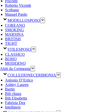
Pisconti
Roberto Vicentti
Scribano
Manuel Pardo
MODELLO
SPOSO
COREANO
SMOKING
MARSINA
BRITISH
TIGHT
STILE
SPOSO
CLASSICO
BOHO
MODERNO
Abiti da Cerimonia
COLLEZIONE
CERIMONIA
Antonio D’Errico
Ashley Lauren
Bartin
Bili chiara
Bili Elisabetta
Fabrizia Dea
Intelligere