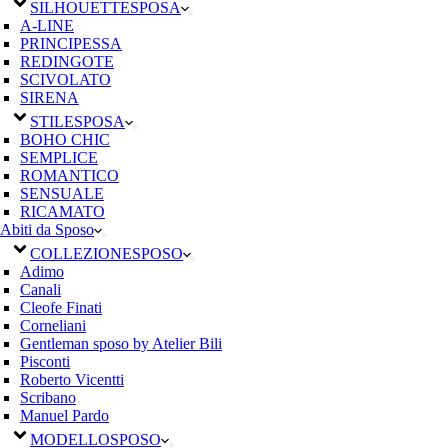
SILHOUETTE
SPOSA
A-LINE
PRINCIPESSA
REDINGOTE
SCIVOLATO
SIRENA
STILE
SPOSA
BOHO CHIC
SEMPLICE
ROMANTICO
SENSUALE
RICAMATO
Abiti da Sposo
COLLEZIONE
SPOSO
Adimo
Canali
Cleofe Finati
Corneliani
Gentleman sposo by Atelier Bili
Pisconti
Roberto Vicentti
Scribano
Manuel Pardo
MODELLO
SPOSO