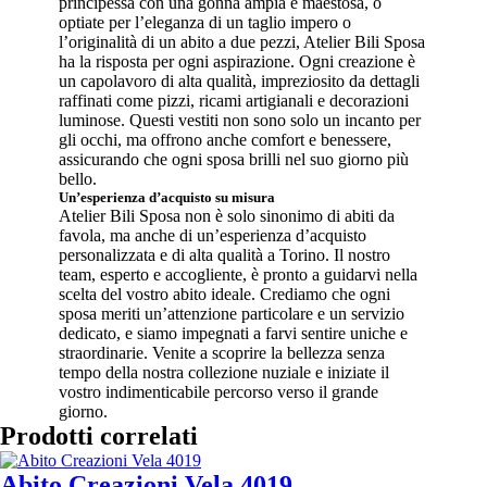
principessa con una gonna ampia e maestosa, o
optiate per l’eleganza di un taglio impero o
l’originalità di un abito a due pezzi, Atelier Bili Sposa
ha la risposta per ogni aspirazione. Ogni creazione è
un capolavoro di alta qualità, impreziosito da dettagli
raffinati come pizzi, ricami artigianali e decorazioni
luminose. Questi vestiti non sono solo un incanto per
gli occhi, ma offrono anche comfort e benessere,
assicurando che ogni sposa brilli nel suo giorno più
bello.
Un’esperienza d’acquisto su misura
Atelier Bili Sposa non è solo sinonimo di abiti da
favola, ma anche di un’esperienza d’acquisto
personalizzata e di alta qualità a Torino. Il nostro
team, esperto e accogliente, è pronto a guidarvi nella
scelta del vostro abito ideale. Crediamo che ogni
sposa meriti un’attenzione particolare e un servizio
dedicato, e siamo impegnati a farvi sentire uniche e
straordinarie. Venite a scoprire la bellezza senza
tempo della nostra collezione nuziale e iniziate il
vostro indimenticabile percorso verso il grande
giorno.
Prodotti correlati
Abito Creazioni Vela 4019