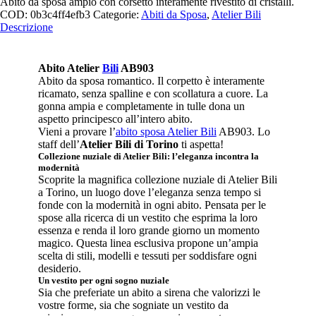
Abito da sposa ampio con corsetto interamente rivestito di cristalli.
COD:
0b3c4ff4efb3
Categorie:
Abiti da Sposa
,
Atelier Bili
Descrizione
Abito Atelier
Bili
AB903
Abito da sposa romantico. Il corpetto è interamente
ricamato, senza spalline e con scollatura a cuore. La
gonna ampia e completamente in tulle dona un
aspetto principesco all’intero abito.
Vieni a provare l’
abito sposa Atelier Bili
AB903. Lo
staff dell’
Atelier Bili di Torino
ti aspetta!
Collezione nuziale di Atelier Bili: l’eleganza incontra la
modernità
Scoprite la magnifica collezione nuziale di Atelier Bili
a Torino, un luogo dove l’eleganza senza tempo si
fonde con la modernità in ogni abito. Pensata per le
spose alla ricerca di un vestito che esprima la loro
essenza e renda il loro grande giorno un momento
magico. Questa linea esclusiva propone un’ampia
scelta di stili, modelli e tessuti per soddisfare ogni
desiderio.
Un vestito per ogni sogno nuziale
Sia che preferiate un abito a sirena che valorizzi le
vostre forme, sia che sogniate un vestito da