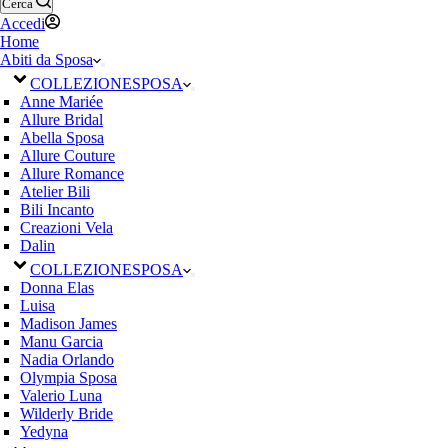
Cerca
Accedi
Home
Abiti da Sposa
COLLEZIONE
SPOSA
Anne Mariée
Allure Bridal
Abella Sposa
Allure Couture
Allure Romance
Atelier Bili
Bili Incanto
Creazioni Vela
Dalin
COLLEZIONE
SPOSA
Donna Elas
Luisa
Madison James
Manu Garcia
Nadia Orlando
Olympia Sposa
Valerio Luna
Wilderly Bride
Yedyna