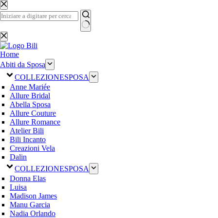
Salta
al
contenuto
Nessun
risultato
Home
Abiti da Sposa
COLLEZIONE
SPOSA
Anne Mariée
Allure Bridal
Abella Sposa
Allure Couture
Allure Romance
Atelier Bili
Bili Incanto
Creazioni Vela
Dalin
COLLEZIONE
SPOSA
Donna Elas
Luisa
Madison James
Manu Garcia
Nadia Orlando