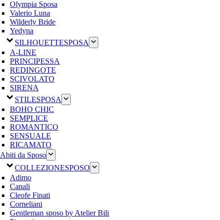
Olympia Sposa
Valerio Luna
Wilderly Bride
Yedyna
SILHOUETTE
SPOSA
A-LINE
PRINCIPESSA
REDINGOTE
SCIVOLATO
SIRENA
STILE
SPOSA
BOHO CHIC
SEMPLICE
ROMANTICO
SENSUALE
RICAMATO
Abiti da Sposo
COLLEZIONE
SPOSO
Adimo
Canali
Cleofe Finati
Corneliani
Gentleman sposo by Atelier Bili