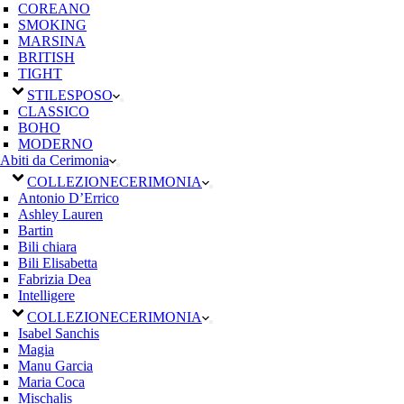
COREANO
SMOKING
MARSINA
BRITISH
TIGHT
STILE
SPOSO
CLASSICO
BOHO
MODERNO
Abiti da Cerimonia
COLLEZIONE
CERIMONIA
Antonio D’Errico
Ashley Lauren
Bartin
Bili chiara
Bili Elisabetta
Fabrizia Dea
Intelligere
COLLEZIONE
CERIMONIA
Isabel Sanchis
Magia
Manu Garcia
Maria Coca
Mischalis