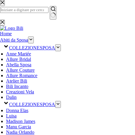
Salta
al
contenuto
Nessun
risultato
Home
Abiti da Sposa
COLLEZIONE
SPOSA
Anne Mariée
Allure Bridal
Abella Sposa
Allure Couture
Allure Romance
Atelier Bili
Bili Incanto
Creazioni Vela
Dalin
COLLEZIONE
SPOSA
Donna Elas
Luisa
Madison James
Manu Garcia
Nadia Orlando