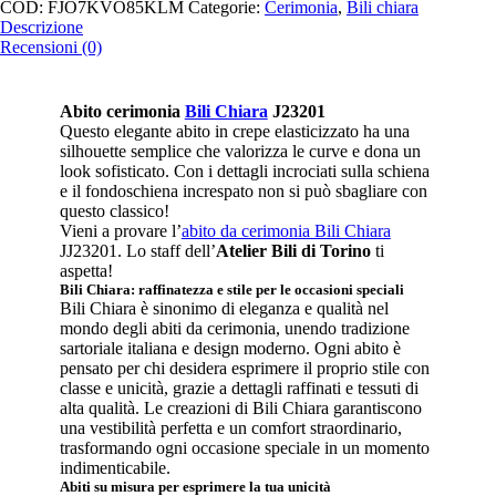
COD:
FJO7KVO85KLM
Categorie:
Cerimonia
,
Bili chiara
Descrizione
Recensioni (0)
Abito cerimonia
Bili Chiara
J23201
Questo elegante abito in crepe elasticizzato ha una
silhouette semplice che valorizza le curve e dona un
look sofisticato. Con i dettagli incrociati sulla schiena
e il fondoschiena increspato non si può sbagliare con
questo classico!
Vieni a provare l’
abito da cerimonia Bili Chiara
JJ23201. Lo staff dell’
Atelier Bili di Torino
ti
aspetta!
Bili Chiara: raffinatezza e stile per le occasioni speciali
Bili Chiara è sinonimo di eleganza e qualità nel
mondo degli abiti da cerimonia, unendo tradizione
sartoriale italiana e design moderno. Ogni abito è
pensato per chi desidera esprimere il proprio stile con
classe e unicità, grazie a dettagli raffinati e tessuti di
alta qualità. Le creazioni di Bili Chiara garantiscono
una vestibilità perfetta e un comfort straordinario,
trasformando ogni occasione speciale in un momento
indimenticabile.
Abiti su misura per esprimere la tua unicità