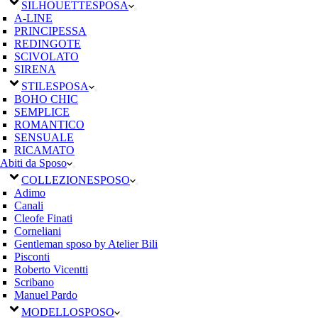
SILHOUETTE
SPOSA
A-LINE
PRINCIPESSA
REDINGOTE
SCIVOLATO
SIRENA
STILE
SPOSA
BOHO CHIC
SEMPLICE
ROMANTICO
SENSUALE
RICAMATO
Abiti da Sposo
COLLEZIONE
SPOSO
Adimo
Canali
Cleofe Finati
Corneliani
Gentleman sposo by Atelier Bili
Pisconti
Roberto Vicentti
Scribano
Manuel Pardo
MODELLO
SPOSO