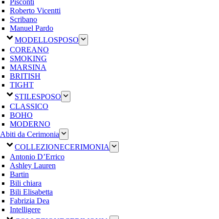
Pisconti
Roberto Vicentti
Scribano
Manuel Pardo
MODELLO
SPOSO
COREANO
SMOKING
MARSINA
BRITISH
TIGHT
STILE
SPOSO
CLASSICO
BOHO
MODERNO
Abiti da Cerimonia
COLLEZIONE
CERIMONIA
Antonio D’Errico
Ashley Lauren
Bartin
Bili chiara
Bili Elisabetta
Fabrizia Dea
Intelligere