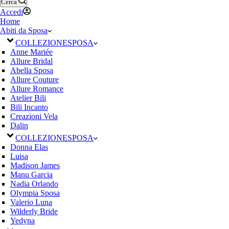
Cerca
Accedi
Home
Abiti da Sposa
COLLEZIONE
SPOSA
Anne Mariée
Allure Bridal
Abella Sposa
Allure Couture
Allure Romance
Atelier Bili
Bili Incanto
Creazioni Vela
Dalin
COLLEZIONE
SPOSA
Donna Elas
Luisa
Madison James
Manu Garcia
Nadia Orlando
Olympia Sposa
Valerio Luna
Wilderly Bride
Yedyna