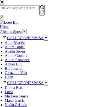
Salta
al
contenuto
Nessun
risultato
Home
Abiti da Sposa
COLLEZIONE
SPOSA
Anne Mariée
Allure Bridal
Abella Sposa
Allure Couture
Allure Romance
Atelier Bili
Bili Incanto
Creazioni Vela
Dalin
COLLEZIONE
SPOSA
Donna Elas
Luisa
Madison James
Manu Garcia
Nadia Orlando