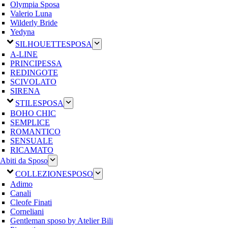
Olympia Sposa
Valerio Luna
Wilderly Bride
Yedyna
SILHOUETTE
SPOSA
A-LINE
PRINCIPESSA
REDINGOTE
SCIVOLATO
SIRENA
STILE
SPOSA
BOHO CHIC
SEMPLICE
ROMANTICO
SENSUALE
RICAMATO
Abiti da Sposo
COLLEZIONE
SPOSO
Adimo
Canali
Cleofe Finati
Corneliani
Gentleman sposo by Atelier Bili