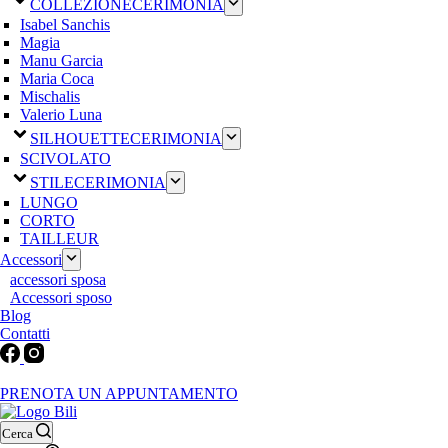
COLLEZIONE
CERIMONIA
Isabel Sanchis
Magia
Manu Garcia
Maria Coca
Mischalis
Valerio Luna
SILHOUETTE
CERIMONIA
SCIVOLATO
STILE
CERIMONIA
LUNGO
CORTO
TAILLEUR
Accessori
accessori sposa
Accessori sposo
Blog
Contatti
Martedì-Venerdì: 9:30-12:30 / 15.00-19.00 | Sabato: 9:00-19:00 | Dom
PRENOTA UN APPUNTAMENTO
Cerca