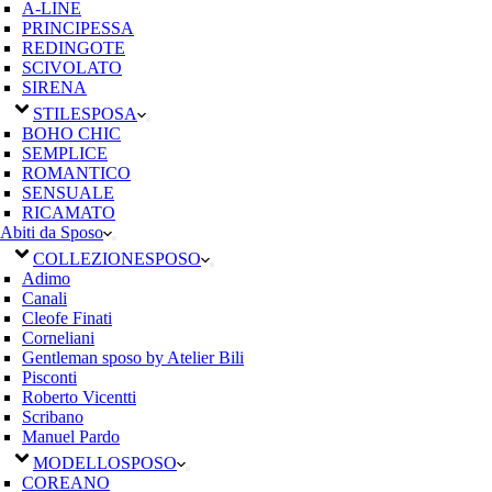
A-LINE
PRINCIPESSA
REDINGOTE
SCIVOLATO
SIRENA
STILE
SPOSA
BOHO CHIC
SEMPLICE
ROMANTICO
SENSUALE
RICAMATO
Abiti da Sposo
COLLEZIONE
SPOSO
Adimo
Canali
Cleofe Finati
Corneliani
Gentleman sposo by Atelier Bili
Pisconti
Roberto Vicentti
Scribano
Manuel Pardo
MODELLO
SPOSO
COREANO