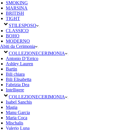
SMOKING
MARSINA
BRITISH
TIGHT
STILE
SPOSO
CLASSICO
BOHO
MODERNO
Abiti da Cerimonia
COLLEZIONE
CERIMONIA
Antonio D’Errico
Ashley Lauren
Bartin
Bili chiara
Bili Elisabetta
Fabrizia Dea
Intelligere
COLLEZIONE
CERIMONIA
Isabel Sanchis
Magia
Manu Garcia
Maria Coca
Mischalis
Valerio Luna