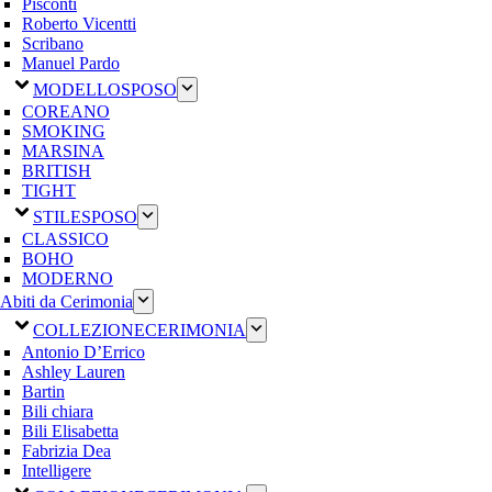
Pisconti
Roberto Vicentti
Scribano
Manuel Pardo
MODELLO
SPOSO
COREANO
SMOKING
MARSINA
BRITISH
TIGHT
STILE
SPOSO
CLASSICO
BOHO
MODERNO
Abiti da Cerimonia
COLLEZIONE
CERIMONIA
Antonio D’Errico
Ashley Lauren
Bartin
Bili chiara
Bili Elisabetta
Fabrizia Dea
Intelligere