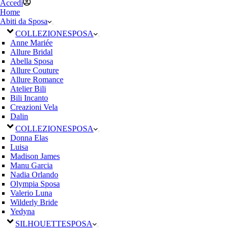
Accedi
Home
Abiti da Sposa
COLLEZIONE
SPOSA
Anne Mariée
Allure Bridal
Abella Sposa
Allure Couture
Allure Romance
Atelier Bili
Bili Incanto
Creazioni Vela
Dalin
COLLEZIONE
SPOSA
Donna Elas
Luisa
Madison James
Manu Garcia
Nadia Orlando
Olympia Sposa
Valerio Luna
Wilderly Bride
Yedyna
SILHOUETTE
SPOSA