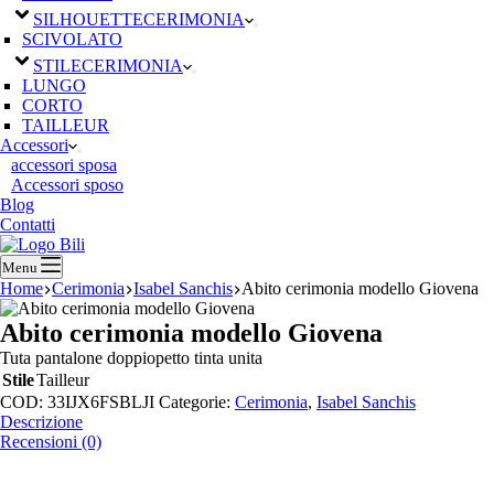
SILHOUETTE
CERIMONIA
SCIVOLATO
STILE
CERIMONIA
LUNGO
CORTO
TAILLEUR
Accessori
accessori sposa
Accessori sposo
Blog
Contatti
Menu
Home
Cerimonia
Isabel Sanchis
Abito cerimonia modello Giovena
Abito cerimonia modello Giovena
Tuta pantalone doppiopetto tinta unita
Stile
Tailleur
COD:
33IJX6FSBLJI
Categorie:
Cerimonia
,
Isabel Sanchis
Descrizione
Recensioni (0)