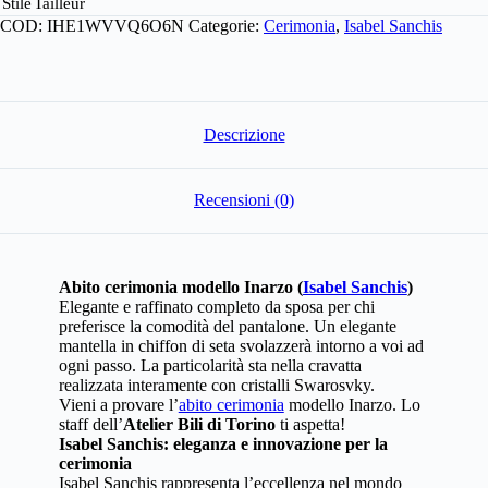
Stile
Tailleur
COD:
IHE1WVVQ6O6N
Categorie:
Cerimonia
,
Isabel Sanchis
Descrizione
Recensioni (0)
Abito cerimonia modello Inarzo (
Isabel Sanchis
)
Elegante e raffinato completo da sposa per chi
preferisce la comodità del pantalone. Un elegante
mantella in chiffon di seta svolazzerà intorno a voi ad
ogni passo. La particolarità sta nella cravatta
realizzata interamente con cristalli Swarosvky.
Vieni a provare l’
abito cerimonia
modello Inarzo. Lo
staff dell’
Atelier Bili di Torino
ti aspetta!
Isabel Sanchis: eleganza e innovazione per la
cerimonia
Isabel Sanchis rappresenta l’eccellenza nel mondo