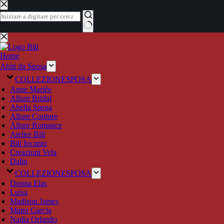
Salta
al
contenuto
Nessun
risultato
Home
Abiti da Sposa
COLLEZIONE
SPOSA
Anne Mariée
Allure Bridal
Abella Sposa
Allure Couture
Allure Romance
Atelier Bili
Bili Incanto
Creazioni Vela
Dalin
COLLEZIONE
SPOSA
Donna Elas
Luisa
Madison James
Manu Garcia
Nadia Orlando