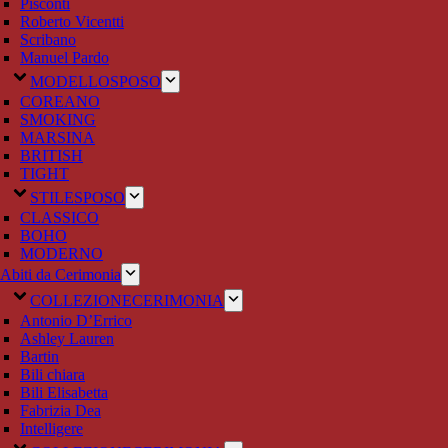
Pisconti
Roberto Vicentti
Scribano
Manuel Pardo
MODELLO
SPOSO
COREANO
SMOKING
MARSINA
BRITISH
TIGHT
STILE
SPOSO
CLASSICO
BOHO
MODERNO
Abiti da Cerimonia
COLLEZIONE
CERIMONIA
Antonio D’Errico
Ashley Lauren
Bartin
Bili chiara
Bili Elisabetta
Fabrizia Dea
Intelligere