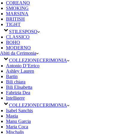
COREANO
SMOKING
MARSINA
BRITISH
TIGHT
STILE
SPOSO
CLASSICO
BOHO
MODERNO
Abiti da Cerimonia
COLLEZIONE
CERIMONIA
Antonio D’Errico
Ashley Lauren
Bartin
Bili chiara
Bili Elisabetta
Fabrizia Dea
Intelligere
COLLEZIONE
CERIMONIA
Isabel Sanchis
Magia
Manu Garcia
Maria Coca
Mischalis