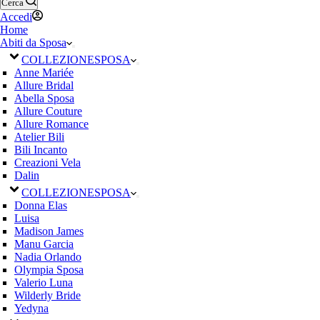
Cerca
Accedi
Home
Abiti da Sposa
COLLEZIONE
SPOSA
Anne Mariée
Allure Bridal
Abella Sposa
Allure Couture
Allure Romance
Atelier Bili
Bili Incanto
Creazioni Vela
Dalin
COLLEZIONE
SPOSA
Donna Elas
Luisa
Madison James
Manu Garcia
Nadia Orlando
Olympia Sposa
Valerio Luna
Wilderly Bride
Yedyna