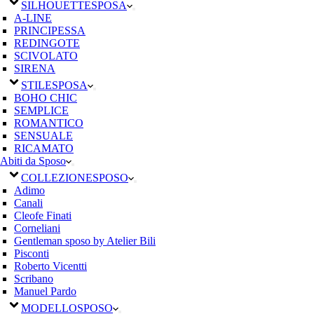
SILHOUETTE
SPOSA
A-LINE
PRINCIPESSA
REDINGOTE
SCIVOLATO
SIRENA
STILE
SPOSA
BOHO CHIC
SEMPLICE
ROMANTICO
SENSUALE
RICAMATO
Abiti da Sposo
COLLEZIONE
SPOSO
Adimo
Canali
Cleofe Finati
Corneliani
Gentleman sposo by Atelier Bili
Pisconti
Roberto Vicentti
Scribano
Manuel Pardo
MODELLO
SPOSO