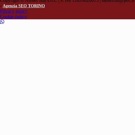
Copyright © Atelier Bili s.n.c. | P. iva 12824020015 | atelierbili@pec.it
-
Agenzia SEO TORINO
Privacy policy
Cookie policy