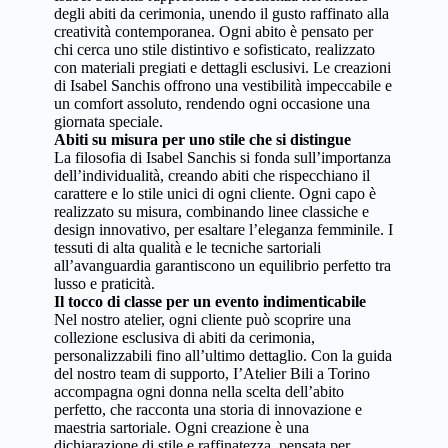
degli abiti da cerimonia, unendo il gusto raffinato alla
creatività contemporanea. Ogni abito è pensato per
chi cerca uno stile distintivo e sofisticato, realizzato
con materiali pregiati e dettagli esclusivi. Le creazioni
di Isabel Sanchis offrono una vestibilità impeccabile e
un comfort assoluto, rendendo ogni occasione una
giornata speciale.
Abiti su misura per uno stile che si distingue
La filosofia di Isabel Sanchis si fonda sull’importanza
dell’individualità, creando abiti che rispecchiano il
carattere e lo stile unici di ogni cliente. Ogni capo è
realizzato su misura, combinando linee classiche e
design innovativo, per esaltare l’eleganza femminile. I
tessuti di alta qualità e le tecniche sartoriali
all’avanguardia garantiscono un equilibrio perfetto tra
lusso e praticità.
Il tocco di classe per un evento indimenticabile
Nel nostro atelier, ogni cliente può scoprire una
collezione esclusiva di abiti da cerimonia,
personalizzabili fino all’ultimo dettaglio. Con la guida
del nostro team di supporto, I’Atelier Bili a Torino
accompagna ogni donna nella scelta dell’abito
perfetto, che racconta una storia di innovazione e
maestria sartoriale. Ogni creazione è una
dichiarazione di stile e raffinatezza, pensata per