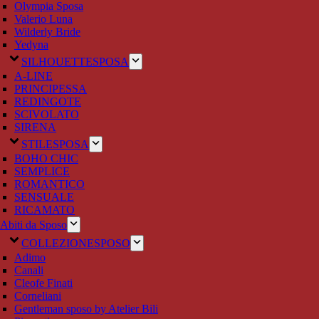
Olympia Sposa
Valerio Luna
Wilderly Bride
Yedyna
SILHOUETTE
SPOSA
A-LINE
PRINCIPESSA
REDINGOTE
SCIVOLATO
SIRENA
STILE
SPOSA
BOHO CHIC
SEMPLICE
ROMANTICO
SENSUALE
RICAMATO
Abiti da Sposo
COLLEZIONE
SPOSO
Adimo
Canali
Cleofe Finati
Corneliani
Gentleman sposo by Atelier Bili