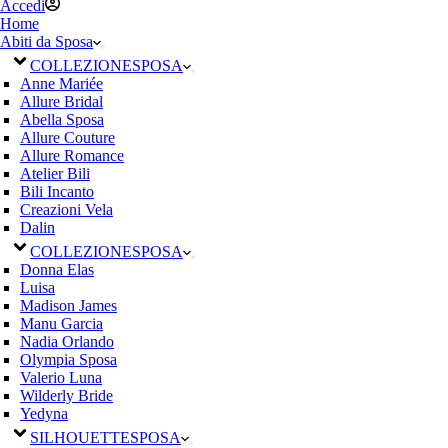
Accedi
Home
Abiti da Sposa
COLLEZIONE
SPOSA
Anne Mariée
Allure Bridal
Abella Sposa
Allure Couture
Allure Romance
Atelier Bili
Bili Incanto
Creazioni Vela
Dalin
COLLEZIONE
SPOSA
Donna Elas
Luisa
Madison James
Manu Garcia
Nadia Orlando
Olympia Sposa
Valerio Luna
Wilderly Bride
Yedyna
SILHOUETTE
SPOSA