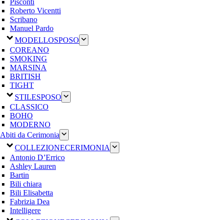
Pisconti
Roberto Vicentti
Scribano
Manuel Pardo
MODELLO
SPOSO
COREANO
SMOKING
MARSINA
BRITISH
TIGHT
STILE
SPOSO
CLASSICO
BOHO
MODERNO
Abiti da Cerimonia
COLLEZIONE
CERIMONIA
Antonio D’Errico
Ashley Lauren
Bartin
Bili chiara
Bili Elisabetta
Fabrizia Dea
Intelligere