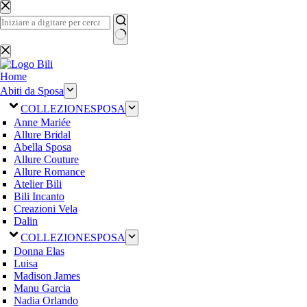
Salta
al
contenuto
Nessun
risultato
Home
Abiti da Sposa
COLLEZIONE
SPOSA
Anne Mariée
Allure Bridal
Abella Sposa
Allure Couture
Allure Romance
Atelier Bili
Bili Incanto
Creazioni Vela
Dalin
COLLEZIONE
SPOSA
Donna Elas
Luisa
Madison James
Manu Garcia
Nadia Orlando