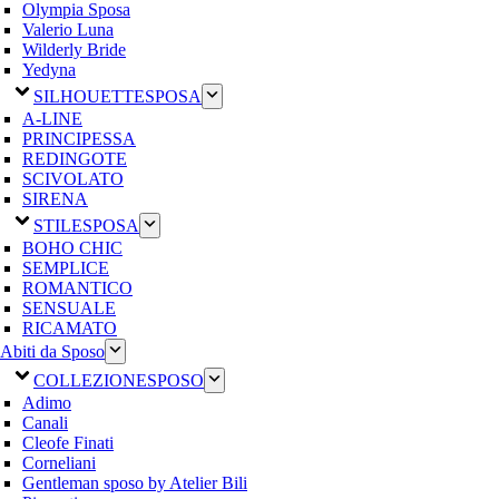
Olympia Sposa
Valerio Luna
Wilderly Bride
Yedyna
SILHOUETTE
SPOSA
A-LINE
PRINCIPESSA
REDINGOTE
SCIVOLATO
SIRENA
STILE
SPOSA
BOHO CHIC
SEMPLICE
ROMANTICO
SENSUALE
RICAMATO
Abiti da Sposo
COLLEZIONE
SPOSO
Adimo
Canali
Cleofe Finati
Corneliani
Gentleman sposo by Atelier Bili