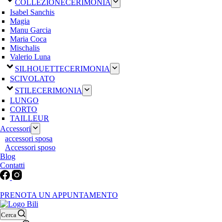
COLLEZIONE
CERIMONIA
Isabel Sanchis
Magia
Manu Garcia
Maria Coca
Mischalis
Valerio Luna
SILHOUETTE
CERIMONIA
SCIVOLATO
STILE
CERIMONIA
LUNGO
CORTO
TAILLEUR
Accessori
accessori sposa
Accessori sposo
Blog
Contatti
Martedì-Venerdì: 9:30-12:30 / 15.00-19.00 | Sabato: 9:00-19:00 | Dom
PRENOTA UN APPUNTAMENTO
Cerca