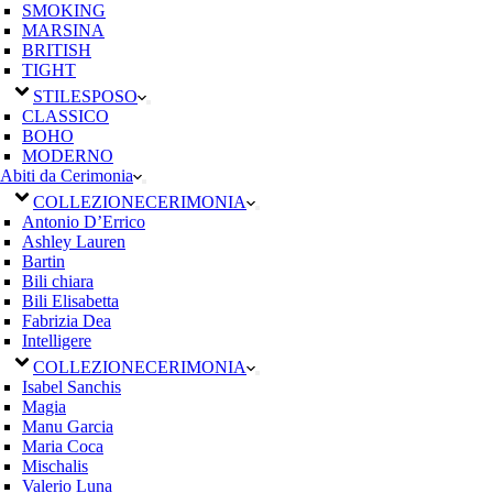
SMOKING
MARSINA
BRITISH
TIGHT
STILE
SPOSO
CLASSICO
BOHO
MODERNO
Abiti da Cerimonia
COLLEZIONE
CERIMONIA
Antonio D’Errico
Ashley Lauren
Bartin
Bili chiara
Bili Elisabetta
Fabrizia Dea
Intelligere
COLLEZIONE
CERIMONIA
Isabel Sanchis
Magia
Manu Garcia
Maria Coca
Mischalis
Valerio Luna