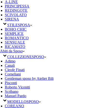
A-LINE
PRINCIPESSA
REDINGOTE
SCIVOLATO
SIRENA
STILE
SPOSA
BOHO CHIC
SEMPLICE
ROMANTICO
SENSUALE
RICAMATO
Abiti da Sposo
COLLEZIONE
SPOSO
Adimo
Canali
Cleofe Finati
Corneliani
Gentleman sposo by Atelier Bili
Pisconti
Roberto Vicentti
Scribano
Manuel Pardo
MODELLO
SPOSO
COREANO