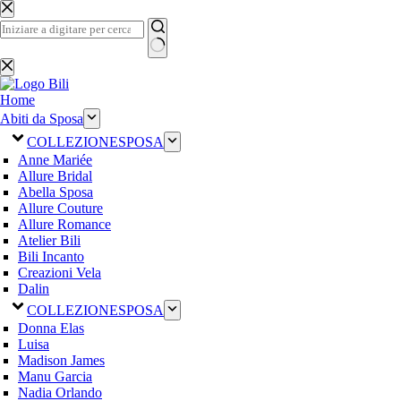
Salta
al
contenuto
Nessun
risultato
Home
Abiti da Sposa
COLLEZIONE
SPOSA
Anne Mariée
Allure Bridal
Abella Sposa
Allure Couture
Allure Romance
Atelier Bili
Bili Incanto
Creazioni Vela
Dalin
COLLEZIONE
SPOSA
Donna Elas
Luisa
Madison James
Manu Garcia
Nadia Orlando