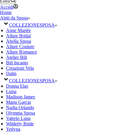
Cerca
Accedi
Home
Abiti da Sposa
COLLEZIONE
SPOSA
Anne Mariée
Allure Bridal
Abella Sposa
Allure Couture
Allure Romance
Atelier Bili
Bili Incanto
Creazioni Vela
Dalin
COLLEZIONE
SPOSA
Donna Elas
Luisa
Madison James
Manu Garcia
Nadia Orlando
Olympia Sposa
Valerio Luna
Wilderly Bride
Yedyna