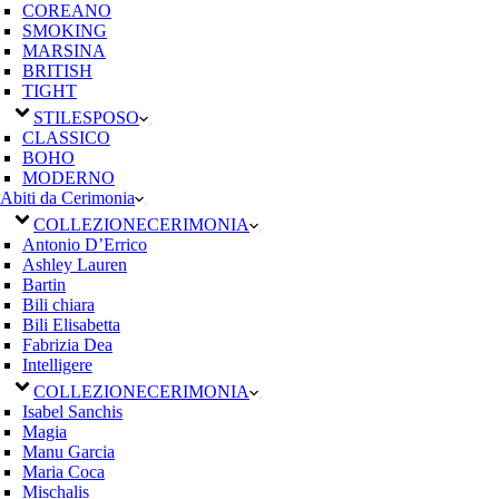
COREANO
SMOKING
MARSINA
BRITISH
TIGHT
STILE
SPOSO
CLASSICO
BOHO
MODERNO
Abiti da Cerimonia
COLLEZIONE
CERIMONIA
Antonio D’Errico
Ashley Lauren
Bartin
Bili chiara
Bili Elisabetta
Fabrizia Dea
Intelligere
COLLEZIONE
CERIMONIA
Isabel Sanchis
Magia
Manu Garcia
Maria Coca
Mischalis