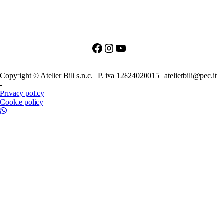
+39 342 0527384
clienti@bili.it
Social
Facebook
Instagram
YouTube
PRIMO APPUNTAMENTO PER LA SPOSA
PRIMO APPUNTAMENTO PER LO SPOSO
Copyright © Atelier Bili s.n.c. | P. iva 12824020015 | atelierbili@pec.it
-
Agenzia SEO TORINO
Privacy policy
Cookie policy