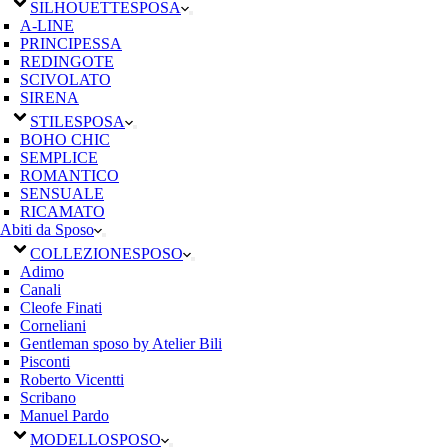
SILHOUETTE
SPOSA
A-LINE
PRINCIPESSA
REDINGOTE
SCIVOLATO
SIRENA
STILE
SPOSA
BOHO CHIC
SEMPLICE
ROMANTICO
SENSUALE
RICAMATO
Abiti da Sposo
COLLEZIONE
SPOSO
Adimo
Canali
Cleofe Finati
Corneliani
Gentleman sposo by Atelier Bili
Pisconti
Roberto Vicentti
Scribano
Manuel Pardo
MODELLO
SPOSO