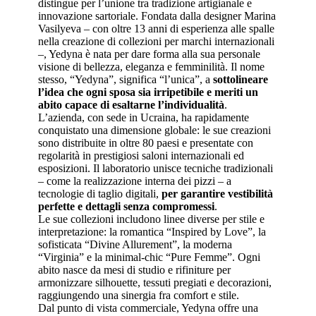
distingue per l’unione tra tradizione artigianale e
innovazione sartoriale. Fondata dalla designer Marina
Vasilyeva – con oltre 13 anni di esperienza alle spalle
nella creazione di collezioni per marchi internazionali
–, Yedyna è nata per dare forma alla sua personale
visione di bellezza, eleganza e femminilità. Il nome
stesso, “Yedyna”, significa “l’unica”, a
sottolineare
l’idea che ogni sposa sia irripetibile e meriti un
abito capace di esaltarne l’individualità
.
L’azienda, con sede in Ucraina, ha rapidamente
conquistato una dimensione globale: le sue creazioni
sono distribuite in oltre 80 paesi e presentate con
regolarità in prestigiosi saloni internazionali ed
esposizioni. Il laboratorio unisce tecniche tradizionali
– come la realizzazione interna dei pizzi – a
tecnologie di taglio digitali,
per garantire vestibilità
perfette e dettagli senza compromessi
.
Le sue collezioni includono linee diverse per stile e
interpretazione: la romantica “Inspired by Love”, la
sofisticata “Divine Allurement”, la moderna
“Virginia” e la minimal-chic “Pure Femme”. Ogni
abito nasce da mesi di studio e rifiniture per
armonizzare silhouette, tessuti pregiati e decorazioni,
raggiungendo una sinergia fra comfort e stile.
Dal punto di vista commerciale, Yedyna offre una