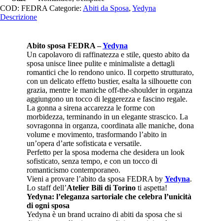
COD:
FEDRA
Categorie:
Abiti da Sposa
,
Yedyna
Descrizione
Abito sposa FEDRA –
Yedyna
Un capolavoro di raffinatezza e stile, questo abito da
sposa unisce linee pulite e minimaliste a dettagli
romantici che lo rendono unico. Il corpetto strutturato,
con un delicato effetto bustier, esalta la silhouette con
grazia, mentre le maniche off-the-shoulder in organza
aggiungono un tocco di leggerezza e fascino regale.
La gonna a sirena accarezza le forme con
morbidezza, terminando in un elegante strascico. La
sovragonna in organza, coordinata alle maniche, dona
volume e movimento, trasformando l’abito in
un’opera d’arte sofisticata e versatile.
Perfetto per la sposa moderna che desidera un look
sofisticato, senza tempo, e con un tocco di
romanticismo contemporaneo.
Vieni a provare l’abito da sposa FEDRA by
Yedyna
.
Lo staff dell’
Atelier Bili di Torino
ti aspetta!
Yedyna: l’eleganza sartoriale che celebra l’unicità
di ogni sposa
Yedyna è un brand ucraino di abiti da sposa che si