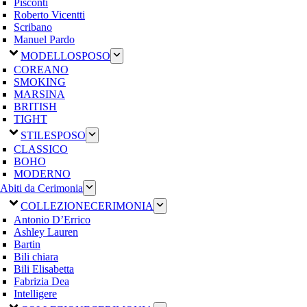
Pisconti
Roberto Vicentti
Scribano
Manuel Pardo
MODELLO
SPOSO
COREANO
SMOKING
MARSINA
BRITISH
TIGHT
STILE
SPOSO
CLASSICO
BOHO
MODERNO
Abiti da Cerimonia
COLLEZIONE
CERIMONIA
Antonio D’Errico
Ashley Lauren
Bartin
Bili chiara
Bili Elisabetta
Fabrizia Dea
Intelligere