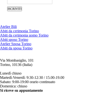
Atelier Bili
Abiti da cerimonia Torino
Abiti da cerimonia uomo Torino
Abiti sposo Torino
Atelier Sposa Torino
Abiti da sposa Torino
Via Mombasiglio, 101
Torino, 10136 (Italia)
ORARI ATELIER
Lunedì chiuso
Martedì-Venerdì: 9:30-12:30 / 15.00-19.00
Sabato: 9:00-19:00 orario continuato
Domenica: chiuso
Si riceve su appuntamento
CONTATTI
+39 011 200879