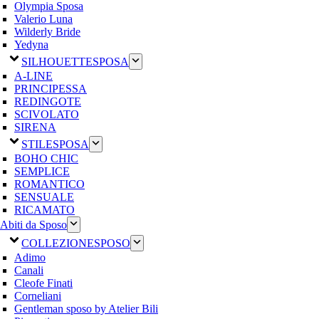
Olympia Sposa
Valerio Luna
Wilderly Bride
Yedyna
SILHOUETTE
SPOSA
A-LINE
PRINCIPESSA
REDINGOTE
SCIVOLATO
SIRENA
STILE
SPOSA
BOHO CHIC
SEMPLICE
ROMANTICO
SENSUALE
RICAMATO
Abiti da Sposo
COLLEZIONE
SPOSO
Adimo
Canali
Cleofe Finati
Corneliani
Gentleman sposo by Atelier Bili