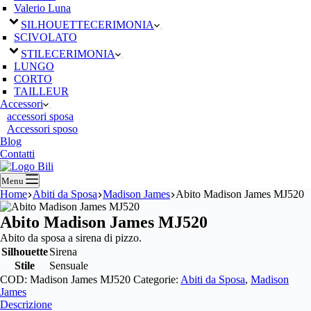
Valerio Luna
SILHOUETTE
CERIMONIA
SCIVOLATO
STILE
CERIMONIA
LUNGO
CORTO
TAILLEUR
Accessori
accessori sposa
Accessori sposo
Blog
Contatti
Menu
Home
Abiti da Sposa
Madison James
Abito Madison James MJ520
Abito Madison James MJ520
Abito da sposa a sirena di pizzo.
Silhouette
Sirena
Stile
Sensuale
COD:
Madison James MJ520
Categorie:
Abiti da Sposa
,
Madison
James
Descrizione