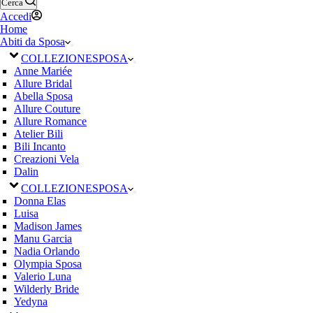
Cerca
Accedi
Home
Abiti da Sposa
COLLEZIONE
SPOSA
Anne Mariée
Allure Bridal
Abella Sposa
Allure Couture
Allure Romance
Atelier Bili
Bili Incanto
Creazioni Vela
Dalin
COLLEZIONE
SPOSA
Donna Elas
Luisa
Madison James
Manu Garcia
Nadia Orlando
Olympia Sposa
Valerio Luna
Wilderly Bride
Yedyna