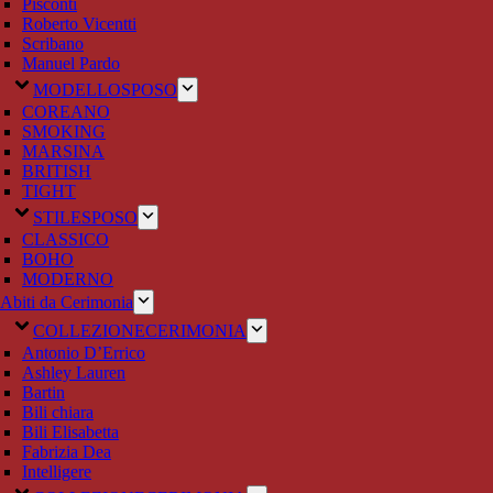
Pisconti
Roberto Vicentti
Scribano
Manuel Pardo
MODELLO
SPOSO
COREANO
SMOKING
MARSINA
BRITISH
TIGHT
STILE
SPOSO
CLASSICO
BOHO
MODERNO
Abiti da Cerimonia
COLLEZIONE
CERIMONIA
Antonio D’Errico
Ashley Lauren
Bartin
Bili chiara
Bili Elisabetta
Fabrizia Dea
Intelligere