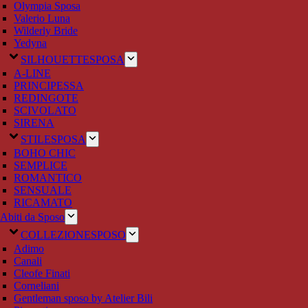
Olympia Sposa
Valerio Luna
Wilderly Bride
Yedyna
SILHOUETTE
SPOSA
A-LINE
PRINCIPESSA
REDINGOTE
SCIVOLATO
SIRENA
STILE
SPOSA
BOHO CHIC
SEMPLICE
ROMANTICO
SENSUALE
RICAMATO
Abiti da Sposo
COLLEZIONE
SPOSO
Adimo
Canali
Cleofe Finati
Corneliani
Gentleman sposo by Atelier Bili