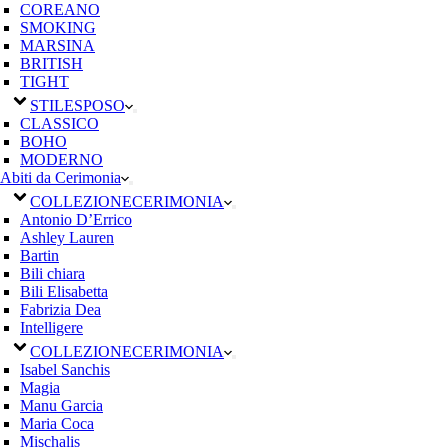
COREANO
SMOKING
MARSINA
BRITISH
TIGHT
STILE
SPOSO
CLASSICO
BOHO
MODERNO
Abiti da Cerimonia
COLLEZIONE
CERIMONIA
Antonio D’Errico
Ashley Lauren
Bartin
Bili chiara
Bili Elisabetta
Fabrizia Dea
Intelligere
COLLEZIONE
CERIMONIA
Isabel Sanchis
Magia
Manu Garcia
Maria Coca
Mischalis