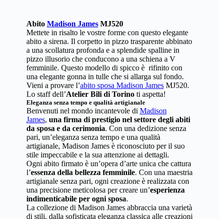
Abito
Madison James
MJ520
Mettete in risalto le vostre forme con questo elegante
abito a sirena. Il corpetto in pizzo trasparente abbinato
a una scollatura profonda e a splendide spalline in
pizzo illusorio che conducono a una schiena a V
femminile. Questo modello di spicco è rifinito con
una elegante gonna in tulle che si allarga sul fondo.
Vieni a provare l’
abito sposa Madison James
MJ520.
Lo staff dell’
Atelier Bili di Torino
ti aspetta!
Eleganza senza tempo e qualità artigianale
Benvenuti nel mondo incantevole di
Madison
James
,
una firma di prestigio nel settore degli abiti
da sposa e da cerimonia
. Con una dedizione senza
pari, un’eleganza senza tempo e una qualità
artigianale, Madison James è riconosciuto per il suo
stile impeccabile e la sua attenzione ai dettagli.
Ogni abito firmato è un’opera d’arte unica che cattura
l’
essenza della bellezza femminile
. Con una maestria
artigianale senza pari, ogni creazione è realizzata con
una precisione meticolosa per creare un’
esperienza
indimenticabile per ogni sposa
.
La collezione di Madison James abbraccia una varietà
di stili, dalla sofisticata eleganza classica alle creazioni