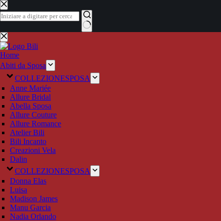
Salta
al
contenuto
Nessun
risultato
Home
Abiti da Sposa
COLLEZIONE
SPOSA
Anne Mariée
Allure Bridal
Abella Sposa
Allure Couture
Allure Romance
Atelier Bili
Bili Incanto
Creazioni Vela
Dalin
COLLEZIONE
SPOSA
Donna Elas
Luisa
Madison James
Manu Garcia
Nadia Orlando