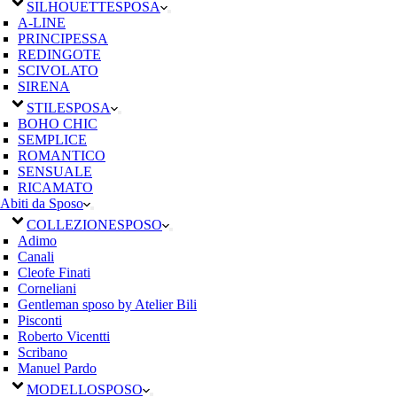
SILHOUETTE
SPOSA
A-LINE
PRINCIPESSA
REDINGOTE
SCIVOLATO
SIRENA
STILE
SPOSA
BOHO CHIC
SEMPLICE
ROMANTICO
SENSUALE
RICAMATO
Abiti da Sposo
COLLEZIONE
SPOSO
Adimo
Canali
Cleofe Finati
Corneliani
Gentleman sposo by Atelier Bili
Pisconti
Roberto Vicentti
Scribano
Manuel Pardo
MODELLO
SPOSO