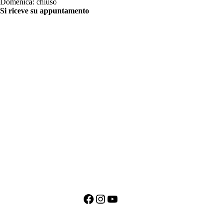
Domenica: chiuso
Si riceve su appuntamento
CONTATTI
+39 011 200879
+39 342 0527384
clienti@bili.it
Social
Facebook
Instagram
YouTube