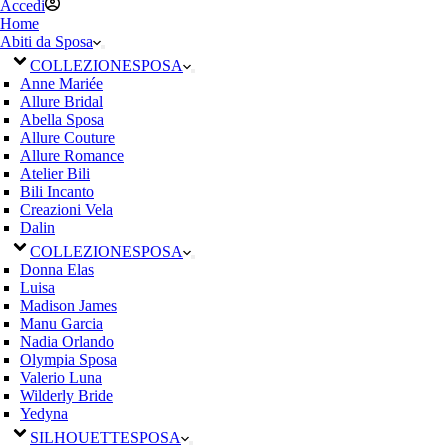
Accedi
Home
Abiti da Sposa
COLLEZIONE
SPOSA
Anne Mariée
Allure Bridal
Abella Sposa
Allure Couture
Allure Romance
Atelier Bili
Bili Incanto
Creazioni Vela
Dalin
COLLEZIONE
SPOSA
Donna Elas
Luisa
Madison James
Manu Garcia
Nadia Orlando
Olympia Sposa
Valerio Luna
Wilderly Bride
Yedyna
SILHOUETTE
SPOSA