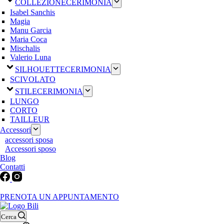
COLLEZIONE
CERIMONIA
Isabel Sanchis
Magia
Manu Garcia
Maria Coca
Mischalis
Valerio Luna
SILHOUETTE
CERIMONIA
SCIVOLATO
STILE
CERIMONIA
LUNGO
CORTO
TAILLEUR
Accessori
accessori sposa
Accessori sposo
Blog
Contatti
Martedì-Venerdì: 9:30-12:30 / 15.00-19.00 | Sabato: 9:00-19:00 | Dom
PRENOTA UN APPUNTAMENTO
Cerca