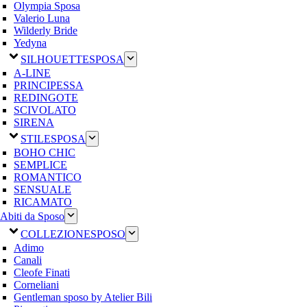
Olympia Sposa
Valerio Luna
Wilderly Bride
Yedyna
SILHOUETTE
SPOSA
A-LINE
PRINCIPESSA
REDINGOTE
SCIVOLATO
SIRENA
STILE
SPOSA
BOHO CHIC
SEMPLICE
ROMANTICO
SENSUALE
RICAMATO
Abiti da Sposo
COLLEZIONE
SPOSO
Adimo
Canali
Cleofe Finati
Corneliani
Gentleman sposo by Atelier Bili