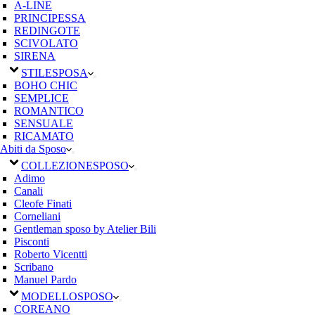
A-LINE
PRINCIPESSA
REDINGOTE
SCIVOLATO
SIRENA
STILE
SPOSA
BOHO CHIC
SEMPLICE
ROMANTICO
SENSUALE
RICAMATO
Abiti da Sposo
COLLEZIONE
SPOSO
Adimo
Canali
Cleofe Finati
Corneliani
Gentleman sposo by Atelier Bili
Pisconti
Roberto Vicentti
Scribano
Manuel Pardo
MODELLO
SPOSO
COREANO