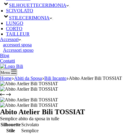
SILHOUETTE
CERIMONIA
SCIVOLATO
STILE
CERIMONIA
LUNGO
CORTO
TAILLEUR
Accessori
accessori sposa
Accessori sposo
Blog
Contatti
Menu
Home
Abiti da Sposa
Bili Incanto
Abito Atelier Bili TOSSIAT
Abito Atelier Bili TOSSIAT
Semplice abito da sposa in tulle
Silhouette
Scivolato
Stile
Semplice