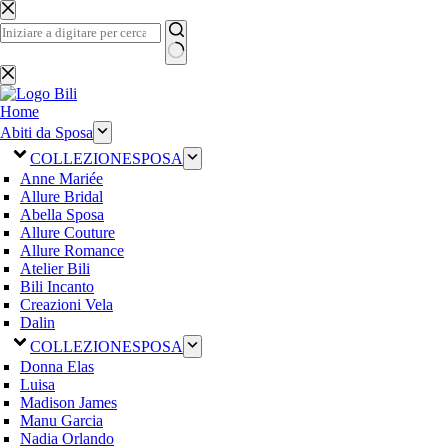
Salta
al
contenuto
Nessun
risultato
Home
Abiti da Sposa
COLLEZIONE
SPOSA
Anne Mariée
Allure Bridal
Abella Sposa
Allure Couture
Allure Romance
Atelier Bili
Bili Incanto
Creazioni Vela
Dalin
COLLEZIONE
SPOSA
Donna Elas
Luisa
Madison James
Manu Garcia
Nadia Orlando