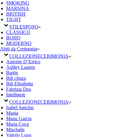
SMOKING
MARSINA
BRITISH
TIGHT
STILE
SPOSO
CLASSICO
BOHO
MODERNO
Abiti da Cerimonia
COLLEZIONE
CERIMONIA
Antonio D’Errico
Ashley Lauren
Bartin
Bili chiara
Bili Elisabetta
Fabrizia Dea
Intelligere
COLLEZIONE
CERIMONIA
Isabel Sanchis
Magia
Manu Garcia
Maria Coca
Mischalis
Valerio Luna