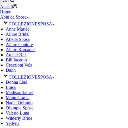
Cerca
Accedi
Home
Abiti da Sposa
COLLEZIONE
SPOSA
Anne Mariée
Allure Bridal
Abella Sposa
Allure Couture
Allure Romance
Atelier Bili
Bili Incanto
Creazioni Vela
Dalin
COLLEZIONE
SPOSA
Donna Elas
Luisa
Madison James
Manu Garcia
Nadia Orlando
Olympia Sposa
Valerio Luna
Wilderly Bride
Yedyna