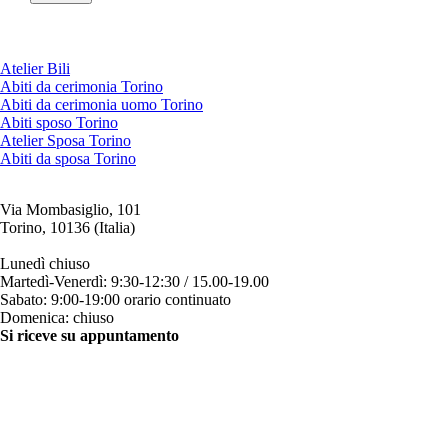
Atelier Bili
Abiti da cerimonia Torino
Abiti da cerimonia uomo Torino
Abiti sposo Torino
Atelier Sposa Torino
Abiti da sposa Torino
Via Mombasiglio, 101
Torino, 10136 (Italia)
ORARI ATELIER
Lunedì chiuso
Martedì-Venerdì: 9:30-12:30 / 15.00-19.00
Sabato: 9:00-19:00 orario continuato
Domenica: chiuso
Si riceve su appuntamento
CONTATTI
+39 011 200879
+39 342 0527384