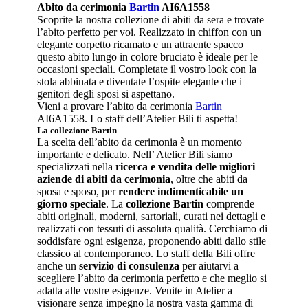
Abito da cerimonia
Bartin
AI6A1558
Scoprite la nostra collezione di abiti da sera e trovate
l’abito perfetto per voi. Realizzato in chiffon con un
elegante corpetto ricamato e un attraente spacco
questo abito lungo in colore bruciato è ideale per le
occasioni speciali. Completate il vostro look con la
stola abbinata e diventate l’ospite elegante che i
genitori degli sposi si aspettano.
Vieni a provare l’abito da cerimonia
Bartin
AI6A1558. Lo staff dell’Atelier Bili ti aspetta!
La
collezione Bartin
La scelta dell’abito da cerimonia è un momento
importante e delicato. Nell’ Atelier Bili siamo
specializzati nella
ricerca e vendita delle migliori
aziende di abiti da cerimonia
, oltre che abiti da
sposa e sposo, per
rendere indimenticabile un
giorno speciale
. La
collezione Bartin
comprende
abiti originali, moderni, sartoriali, curati nei dettagli e
realizzati con tessuti di assoluta qualità. Cerchiamo di
soddisfare ogni esigenza, proponendo abiti dallo stile
classico al contemporaneo. Lo staff della Bili offre
anche un
servizio di consulenza
per aiutarvi a
scegliere l’abito da cerimonia perfetto e che meglio si
adatta alle vostre esigenze. Venite in Atelier a
visionare senza impegno la nostra vasta gamma di