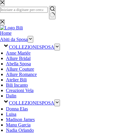
Salta
al
contenuto
Nessun
risultato
Home
Abiti da Sposa
COLLEZIONE
SPOSA
Anne Mariée
Allure Bridal
Abella Sposa
Allure Couture
Allure Romance
Atelier Bili
Bili Incanto
Creazioni Vela
Dalin
COLLEZIONE
SPOSA
Donna Elas
Luisa
Madison James
Manu Garcia
Nadia Orlando