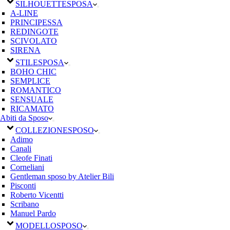
SILHOUETTE
SPOSA
A-LINE
PRINCIPESSA
REDINGOTE
SCIVOLATO
SIRENA
STILE
SPOSA
BOHO CHIC
SEMPLICE
ROMANTICO
SENSUALE
RICAMATO
Abiti da Sposo
COLLEZIONE
SPOSO
Adimo
Canali
Cleofe Finati
Corneliani
Gentleman sposo by Atelier Bili
Pisconti
Roberto Vicentti
Scribano
Manuel Pardo
MODELLO
SPOSO