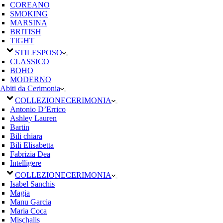
COREANO
SMOKING
MARSINA
BRITISH
TIGHT
STILE
SPOSO
CLASSICO
BOHO
MODERNO
Abiti da Cerimonia
COLLEZIONE
CERIMONIA
Antonio D’Errico
Ashley Lauren
Bartin
Bili chiara
Bili Elisabetta
Fabrizia Dea
Intelligere
COLLEZIONE
CERIMONIA
Isabel Sanchis
Magia
Manu Garcia
Maria Coca
Mischalis