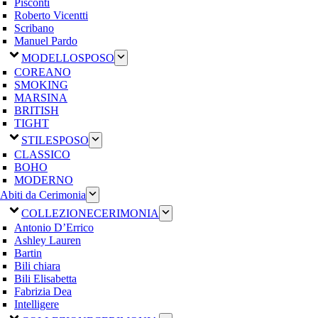
Pisconti
Roberto Vicentti
Scribano
Manuel Pardo
MODELLO
SPOSO
COREANO
SMOKING
MARSINA
BRITISH
TIGHT
STILE
SPOSO
CLASSICO
BOHO
MODERNO
Abiti da Cerimonia
COLLEZIONE
CERIMONIA
Antonio D’Errico
Ashley Lauren
Bartin
Bili chiara
Bili Elisabetta
Fabrizia Dea
Intelligere