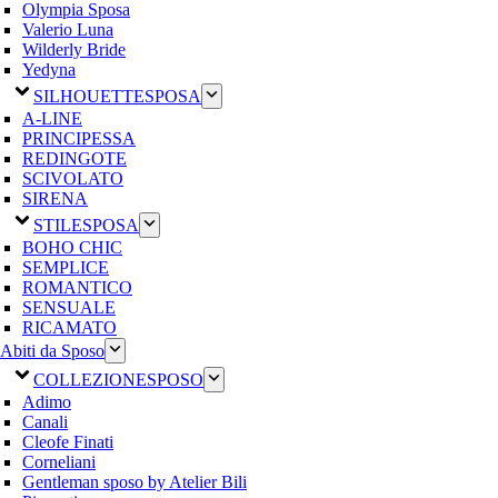
Olympia Sposa
Valerio Luna
Wilderly Bride
Yedyna
SILHOUETTE
SPOSA
A-LINE
PRINCIPESSA
REDINGOTE
SCIVOLATO
SIRENA
STILE
SPOSA
BOHO CHIC
SEMPLICE
ROMANTICO
SENSUALE
RICAMATO
Abiti da Sposo
COLLEZIONE
SPOSO
Adimo
Canali
Cleofe Finati
Corneliani
Gentleman sposo by Atelier Bili