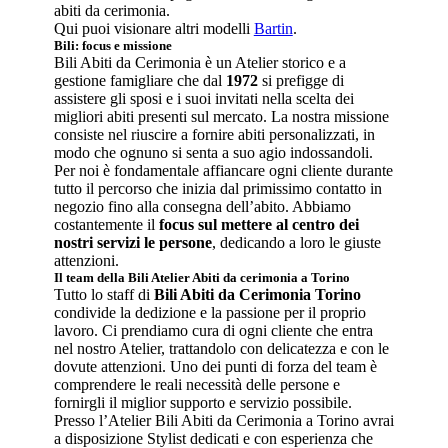
abiti da cerimonia.
Qui puoi visionare altri modelli
Bartin
.
Bili: focus e missione
Bili Abiti da Cerimonia è un Atelier storico e a
gestione famigliare che dal
1972
si prefigge di
assistere gli sposi e i suoi invitati nella scelta dei
migliori abiti presenti sul mercato. La nostra missione
consiste nel riuscire a fornire abiti personalizzati, in
modo che ognuno si senta a suo agio indossandoli.
Per noi è fondamentale affiancare ogni cliente durante
tutto il percorso che inizia dal primissimo contatto in
negozio fino alla consegna dell’abito. Abbiamo
costantemente il
focus sul mettere al centro dei
nostri servizi le persone
, dedicando a loro le giuste
attenzioni.
Il team della Bili Atelier Abiti da cerimonia a Torino
Tutto lo staff di
Bili Abiti da Cerimonia Torino
condivide la dedizione e la passione per il proprio
lavoro. Ci prendiamo cura di ogni cliente che entra
nel nostro Atelier, trattandolo con delicatezza e con le
dovute attenzioni. Uno dei punti di forza del team è
comprendere le reali necessità delle persone e
fornirgli il miglior supporto e servizio possibile.
Presso l’Atelier Bili Abiti da Cerimonia a Torino avrai
a disposizione Stylist dedicati e con esperienza che