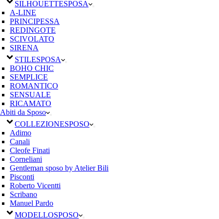
SILHOUETTE
SPOSA
A-LINE
PRINCIPESSA
REDINGOTE
SCIVOLATO
SIRENA
STILE
SPOSA
BOHO CHIC
SEMPLICE
ROMANTICO
SENSUALE
RICAMATO
Abiti da Sposo
COLLEZIONE
SPOSO
Adimo
Canali
Cleofe Finati
Corneliani
Gentleman sposo by Atelier Bili
Pisconti
Roberto Vicentti
Scribano
Manuel Pardo
MODELLO
SPOSO