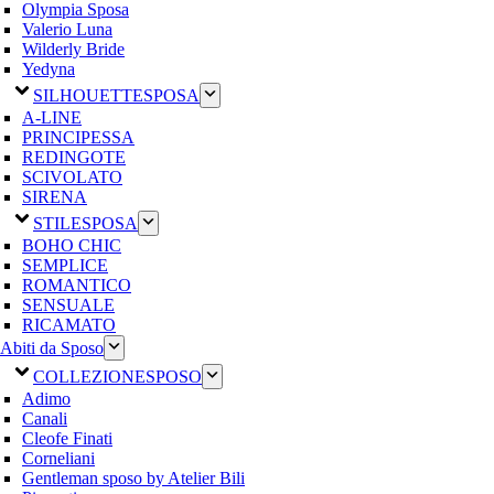
Olympia Sposa
Valerio Luna
Wilderly Bride
Yedyna
SILHOUETTE
SPOSA
A-LINE
PRINCIPESSA
REDINGOTE
SCIVOLATO
SIRENA
STILE
SPOSA
BOHO CHIC
SEMPLICE
ROMANTICO
SENSUALE
RICAMATO
Abiti da Sposo
COLLEZIONE
SPOSO
Adimo
Canali
Cleofe Finati
Corneliani
Gentleman sposo by Atelier Bili