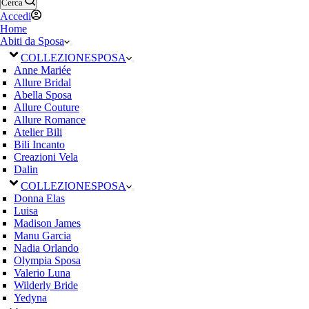
Cerca
Accedi
Home
Abiti da Sposa
COLLEZIONE
SPOSA
Anne Mariée
Allure Bridal
Abella Sposa
Allure Couture
Allure Romance
Atelier Bili
Bili Incanto
Creazioni Vela
Dalin
COLLEZIONE
SPOSA
Donna Elas
Luisa
Madison James
Manu Garcia
Nadia Orlando
Olympia Sposa
Valerio Luna
Wilderly Bride
Yedyna