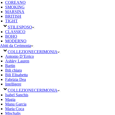
COREANO
SMOKING
MARSINA
BRITISH
TIGHT
STILE
SPOSO
CLASSICO
BOHO
MODERNO
Abiti da Cerimonia
COLLEZIONE
CERIMONIA
Antonio D’Errico
Ashley Lauren
Bartin
Bili chiara
Bili Elisabetta
Fabrizia Dea
Intelligere
COLLEZIONE
CERIMONIA
Isabel Sanchis
Magia
Manu Garcia
Maria Coca
Mischalis