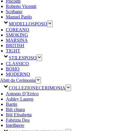
Pisconti
Roberto Vicentti
Scribano
Manuel Pardo
MODELLO
SPOSO
COREANO
SMOKING
MARSINA
BRITISH
TIGHT
STILE
SPOSO
CLASSICO
BOHO
MODERNO
Abiti da Cerimonia
COLLEZIONE
CERIMONIA
Antonio D’Errico
Ashley Lauren
Bartin
Bili chiara
Bili Elisabetta
Fabrizia Dea
Intelligere