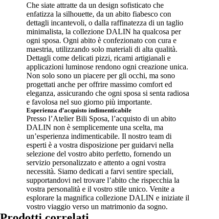
Che siate attratte da un design sofisticato che
enfatizza la silhouette, da un abito fiabesco con
dettagli incantevoli, o dalla raffinatezza di un taglio
minimalista, la collezione DALIN ha qualcosa per
ogni sposa. Ogni abito è confezionato con cura e
maestria, utilizzando solo materiali di alta qualità.
Dettagli come delicati pizzi, ricami artigianali e
applicazioni luminose rendono ogni creazione unica.
Non solo sono un piacere per gli occhi, ma sono
progettati anche per offrire massimo comfort ed
eleganza, assicurando che ogni sposa si senta radiosa
e favolosa nel suo giorno più importante.
Esperienza d’acquisto indimenticabile
Presso l’Atelier Bili Sposa, l’acquisto di un abito
DALIN non è semplicemente una scelta, ma
un’esperienza indimenticabile. Il nostro team di
esperti è a vostra disposizione per guidarvi nella
selezione del vostro abito perfetto, fornendo un
servizio personalizzato e attento a ogni vostra
necessità. Siamo dedicati a farvi sentire speciali,
supportandovi nel trovare l’abito che rispecchia la
vostra personalità e il vostro stile unico. Venite a
esplorare la magnifica collezione DALIN e iniziate il
vostro viaggio verso un matrimonio da sogno.
Prodotti correlati