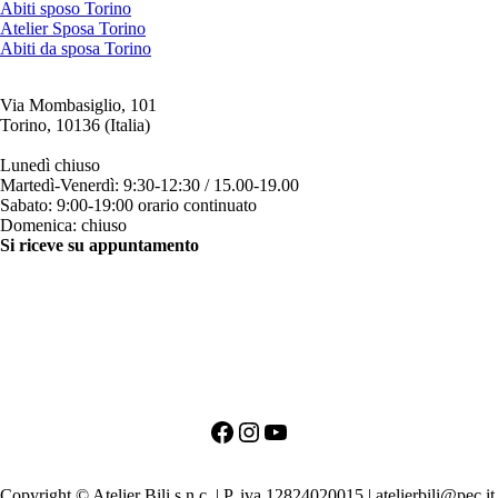
Abiti sposo Torino
Atelier Sposa Torino
Abiti da sposa Torino
Via Mombasiglio, 101
Torino, 10136 (Italia)
ORARI ATELIER
Lunedì chiuso
Martedì-Venerdì: 9:30-12:30 / 15.00-19.00
Sabato: 9:00-19:00 orario continuato
Domenica: chiuso
Si riceve su appuntamento
CONTATTI
+39 011 200879
+39 342 0527384
clienti@bili.it
Social
Facebook
Instagram
YouTube
PRIMO APPUNTAMENTO PER LA SPOSA
PRIMO APPUNTAMENTO PER LO SPOSO
Copyright © Atelier Bili s.n.c. | P. iva 12824020015 | atelierbili@pec.it