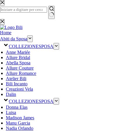
Salta
al
contenuto
Nessun
risultato
Home
Abiti da Sposa
COLLEZIONE
SPOSA
Anne Mariée
Allure Bridal
Abella Sposa
Allure Couture
Allure Romance
Atelier Bili
Bili Incanto
Creazioni Vela
Dalin
COLLEZIONE
SPOSA
Donna Elas
Luisa
Madison James
Manu Garcia
Nadia Orlando