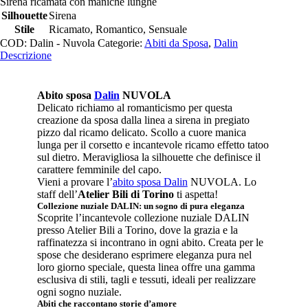
Sirena ricamata con maniche lunghe
Silhouette
Sirena
Stile
Ricamato, Romantico, Sensuale
COD:
Dalin - Nuvola
Categorie:
Abiti da Sposa
,
Dalin
Descrizione
Abito sposa
Dalin
NUVOLA
Delicato richiamo al romanticismo per questa
creazione da sposa dalla linea a sirena in pregiato
pizzo dal ricamo delicato. Scollo a cuore manica
lunga per il corsetto e incantevole ricamo effetto tatoo
sul dietro. Meravigliosa la silhouette che definisce il
carattere femminile del capo.
Vieni a provare l’
abito sposa Dalin
NUVOLA. Lo
staff dell’
Atelier Bili di Torino
ti aspetta!
Collezione nuziale DALIN: un sogno di pura eleganza
Scoprite l’incantevole collezione nuziale DALIN
presso Atelier Bili a Torino, dove la grazia e la
raffinatezza si incontrano in ogni abito. Creata per le
spose che desiderano esprimere eleganza pura nel
loro giorno speciale, questa linea offre una gamma
esclusiva di stili, tagli e tessuti, ideali per realizzare
ogni sogno nuziale.
Abiti che raccontano storie d’amore