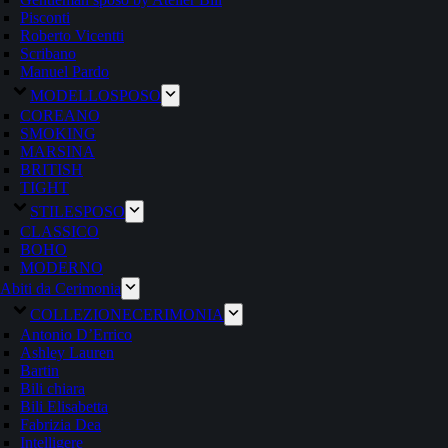
Pisconti
Roberto Vicentti
Scribano
Manuel Pardo
MODELLO
SPOSO
COREANO
SMOKING
MARSINA
BRITISH
TIGHT
STILE
SPOSO
CLASSICO
BOHO
MODERNO
Abiti da Cerimonia
COLLEZIONE
CERIMONIA
Antonio D’Errico
Ashley Lauren
Bartin
Bili chiara
Bili Elisabetta
Fabrizia Dea
Intelligere