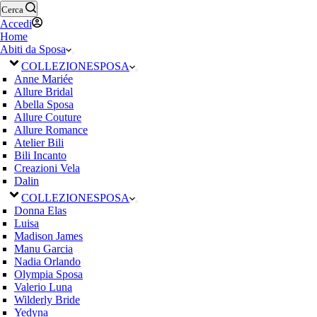
Cerca
Accedi
Home
Abiti da Sposa
COLLEZIONE
SPOSA
Anne Mariée
Allure Bridal
Abella Sposa
Allure Couture
Allure Romance
Atelier Bili
Bili Incanto
Creazioni Vela
Dalin
COLLEZIONE
SPOSA
Donna Elas
Luisa
Madison James
Manu Garcia
Nadia Orlando
Olympia Sposa
Valerio Luna
Wilderly Bride
Yedyna