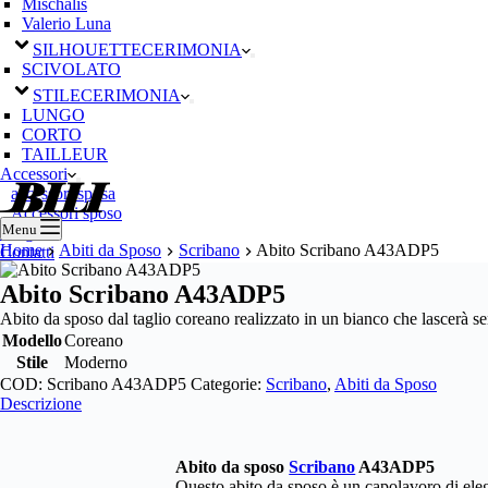
Mischalis
Valerio Luna
SILHOUETTE
CERIMONIA
SCIVOLATO
STILE
CERIMONIA
LUNGO
CORTO
TAILLEUR
Accessori
accessori sposa
Accessori sposo
Menu
Blog
Home
Abiti da Sposo
Scribano
Abito Scribano A43ADP5
Contatti
Abito Scribano A43ADP5
Abito da sposo dal taglio coreano realizzato in un bianco che lascerà s
Modello
Coreano
Stile
Moderno
COD:
Scribano A43ADP5
Categorie:
Scribano
,
Abiti da Sposo
Descrizione
Abito da sposo
Scribano
A43ADP5
Questo abito da sposo è un capolavoro di eleg