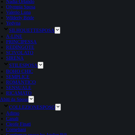
Nadia Orlando
Olympia Sposa
Valerio Luna
Wilderly Bride
Yedyna
SILHOUETTE
SPOSA
A-LINE
PRINCIPESSA
REDINGOTE
SCIVOLATO
SIRENA
STILE
SPOSA
BOHO CHIC
SEMPLICE
ROMANTICO
SENSUALE
RICAMATO
Abiti da Sposo
COLLEZIONE
SPOSO
Adimo
Canali
Cleofe Finati
Corneliani
Gentleman sposo by Atelier Bili