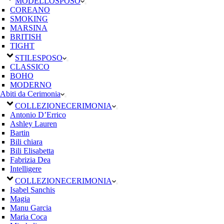
MODELLO
SPOSO
COREANO
SMOKING
MARSINA
BRITISH
TIGHT
STILE
SPOSO
CLASSICO
BOHO
MODERNO
Abiti da Cerimonia
COLLEZIONE
CERIMONIA
Antonio D’Errico
Ashley Lauren
Bartin
Bili chiara
Bili Elisabetta
Fabrizia Dea
Intelligere
COLLEZIONE
CERIMONIA
Isabel Sanchis
Magia
Manu Garcia
Maria Coca