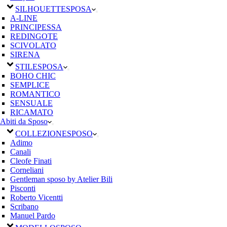
SILHOUETTE
SPOSA
A-LINE
PRINCIPESSA
REDINGOTE
SCIVOLATO
SIRENA
STILE
SPOSA
BOHO CHIC
SEMPLICE
ROMANTICO
SENSUALE
RICAMATO
Abiti da Sposo
COLLEZIONE
SPOSO
Adimo
Canali
Cleofe Finati
Corneliani
Gentleman sposo by Atelier Bili
Pisconti
Roberto Vicentti
Scribano
Manuel Pardo