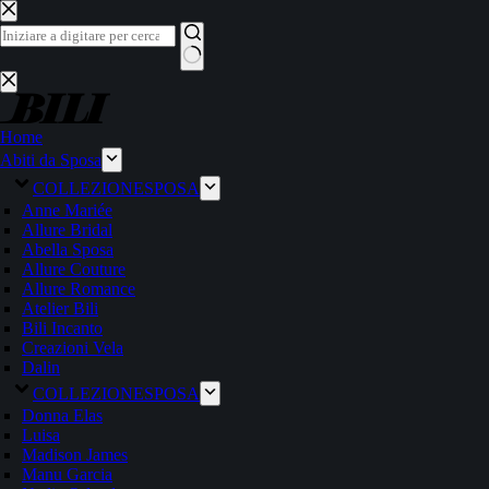
Salta
al
contenuto
Nessun
risultato
Home
Abiti da Sposa
COLLEZIONE
SPOSA
Anne Mariée
Allure Bridal
Abella Sposa
Allure Couture
Allure Romance
Atelier Bili
Bili Incanto
Creazioni Vela
Dalin
COLLEZIONE
SPOSA
Donna Elas
Luisa
Madison James
Manu Garcia