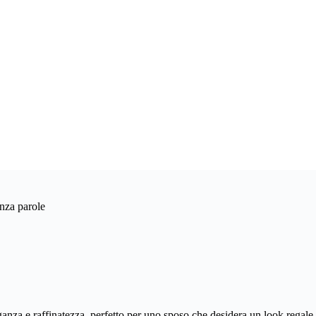
enza parole
anza e raffinatezza, perfetto per uno sposo che desidera un look regale