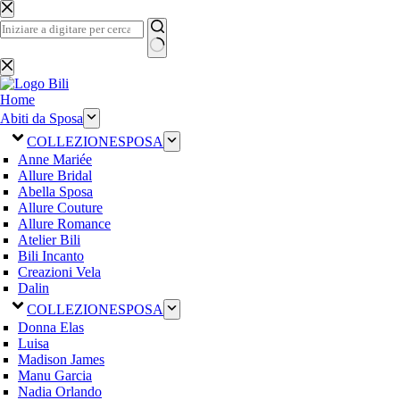
Salta
al
contenuto
Nessun
risultato
Home
Abiti da Sposa
COLLEZIONE
SPOSA
Anne Mariée
Allure Bridal
Abella Sposa
Allure Couture
Allure Romance
Atelier Bili
Bili Incanto
Creazioni Vela
Dalin
COLLEZIONE
SPOSA
Donna Elas
Luisa
Madison James
Manu Garcia
Nadia Orlando