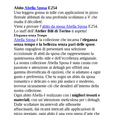
Abito
Abella Sposa
E254
Una leggera gonna in tulle con applicazioni in pizzo
floreale abbinati da una profonda scollatura a V che
risalta il décolleté.
Vieni a provare l’
abito da sposa Abella Sposa
E254.
Lo staff dell’
Atelier Bili di Torino
ti aspetta!
Eleganza senza Tempo
Abella Sposa
è la collezione che incarna l’
eleganza
senza tempo e la bellezza senza pari delle spose
.
Siamo orgogliosi di presentarti una selezione
eccezionale di abiti da sposa che rappresentano la
quintessenza dello stile e dell’eccellenza artigianale.
La nostra collezione Abella Sposa è stata curata con
passione e attenzione ai dettagli per offrirti una
gamma diversificata di opzioni, che si adattano a ogni
gusto e preferenza. Che tu sogni un abito da sposa
romantico e delicato o uno più audace e moderno,
troverai sicuramente ciò che desideri all’interno della
nostra collezione.
Ogni abito Abella è realizzato con i
migliori tessuti e
materiali
, con un’attenzione meticolosa per i dettagli.
Dalle scollature incantevoli alle silhouette
affascinanti, dai ricami intricati alle applicazioni di
pizzo pregiato, ogni abito è una vera opera d’arte che