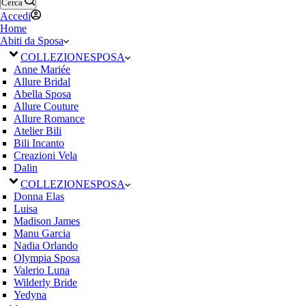
Cerca
Accedi
Home
Abiti da Sposa
COLLEZIONE
SPOSA
Anne Mariée
Allure Bridal
Abella Sposa
Allure Couture
Allure Romance
Atelier Bili
Bili Incanto
Creazioni Vela
Dalin
COLLEZIONE
SPOSA
Donna Elas
Luisa
Madison James
Manu Garcia
Nadia Orlando
Olympia Sposa
Valerio Luna
Wilderly Bride
Yedyna