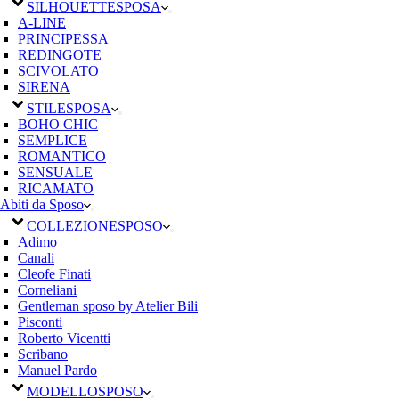
SILHOUETTE
SPOSA
A-LINE
PRINCIPESSA
REDINGOTE
SCIVOLATO
SIRENA
STILE
SPOSA
BOHO CHIC
SEMPLICE
ROMANTICO
SENSUALE
RICAMATO
Abiti da Sposo
COLLEZIONE
SPOSO
Adimo
Canali
Cleofe Finati
Corneliani
Gentleman sposo by Atelier Bili
Pisconti
Roberto Vicentti
Scribano
Manuel Pardo
MODELLO
SPOSO