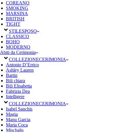
COREANO
SMOKING
MARSINA
BRITISH
TIGHT
STILE
SPOSO
CLASSICO
BOHO
MODERNO
Abiti da Cerimonia
COLLEZIONE
CERIMONIA
Antonio D’Errico
Ashley Lauren
Bartin
Bili chiara
Bili Elisabetta
Fabrizia Dea
Intelligere
COLLEZIONE
CERIMONIA
Isabel Sanchis
Magia
Manu Garcia
Maria Coca
Mischalis