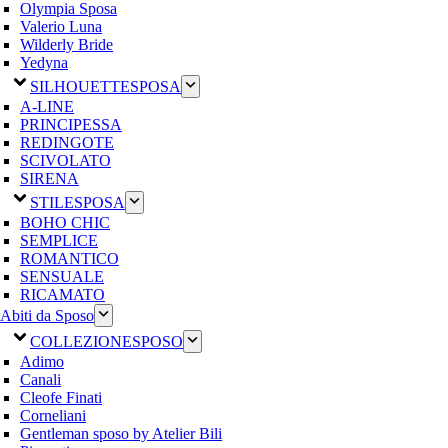
Olympia Sposa
Valerio Luna
Wilderly Bride
Yedyna
SILHOUETTE
SPOSA
A-LINE
PRINCIPESSA
REDINGOTE
SCIVOLATO
SIRENA
STILE
SPOSA
BOHO CHIC
SEMPLICE
ROMANTICO
SENSUALE
RICAMATO
Abiti da Sposo
COLLEZIONE
SPOSO
Adimo
Canali
Cleofe Finati
Corneliani
Gentleman sposo by Atelier Bili