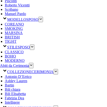
Pisconti
Roberto Vicentti
Scribano
Manuel Pardo
MODELLO
SPOSO
COREANO
SMOKING
MARSINA
BRITISH
TIGHT
STILE
SPOSO
CLASSICO
BOHO
MODERNO
Abiti da Cerimonia
COLLEZIONE
CERIMONIA
Antonio D’Errico
Ashley Lauren
Bartin
Bili chiara
Bili Elisabetta
Fabrizia Dea
Intelligere