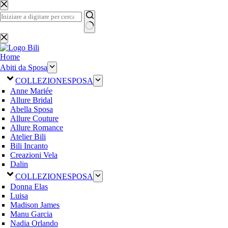
Salta
al
contenuto
Nessun
risultato
Home
Abiti da Sposa
COLLEZIONE
SPOSA
Anne Mariée
Allure Bridal
Abella Sposa
Allure Couture
Allure Romance
Atelier Bili
Bili Incanto
Creazioni Vela
Dalin
COLLEZIONE
SPOSA
Donna Elas
Luisa
Madison James
Manu Garcia
Nadia Orlando