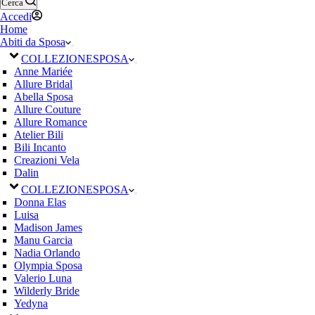
Cerca
Accedi
Home
Abiti da Sposa
COLLEZIONE
SPOSA
Anne Mariée
Allure Bridal
Abella Sposa
Allure Couture
Allure Romance
Atelier Bili
Bili Incanto
Creazioni Vela
Dalin
COLLEZIONE
SPOSA
Donna Elas
Luisa
Madison James
Manu Garcia
Nadia Orlando
Olympia Sposa
Valerio Luna
Wilderly Bride
Yedyna