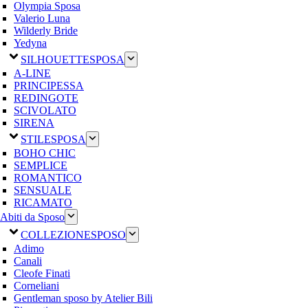
Olympia Sposa
Valerio Luna
Wilderly Bride
Yedyna
SILHOUETTE
SPOSA
A-LINE
PRINCIPESSA
REDINGOTE
SCIVOLATO
SIRENA
STILE
SPOSA
BOHO CHIC
SEMPLICE
ROMANTICO
SENSUALE
RICAMATO
Abiti da Sposo
COLLEZIONE
SPOSO
Adimo
Canali
Cleofe Finati
Corneliani
Gentleman sposo by Atelier Bili