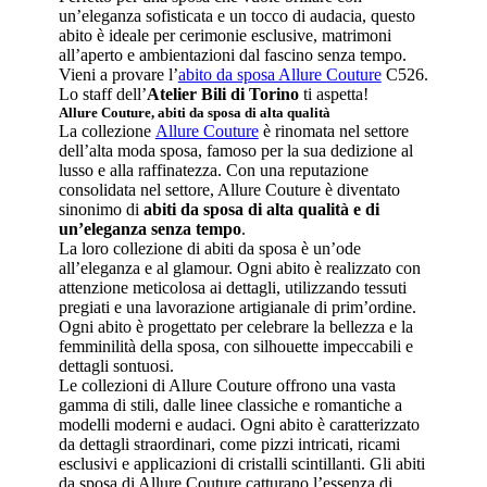
un’eleganza sofisticata e un tocco di audacia, questo
abito è ideale per cerimonie esclusive, matrimoni
all’aperto e ambientazioni dal fascino senza tempo.
Vieni a provare l’
abito da sposa Allure Couture
C526.
Lo staff dell’
Atelier Bili di Torino
ti aspetta!
Allure Couture, abiti da sposa di alta qualità
La collezione
Allure Couture
è rinomata nel settore
dell’alta moda sposa, famoso per la sua dedizione al
lusso e alla raffinatezza. Con una reputazione
consolidata nel settore, Allure Couture è diventato
sinonimo di
abiti da sposa di alta qualità e di
un’eleganza senza tempo
.
La loro collezione di abiti da sposa è un’ode
all’eleganza e al glamour. Ogni abito è realizzato con
attenzione meticolosa ai dettagli, utilizzando tessuti
pregiati e una lavorazione artigianale di prim’ordine.
Ogni abito è progettato per celebrare la bellezza e la
femminilità della sposa, con silhouette impeccabili e
dettagli sontuosi.
Le collezioni di Allure Couture offrono una vasta
gamma di stili, dalle linee classiche e romantiche a
modelli moderni e audaci. Ogni abito è caratterizzato
da dettagli straordinari, come pizzi intricati, ricami
esclusivi e applicazioni di cristalli scintillanti. Gli abiti
da sposa di Allure Couture catturano l’essenza di