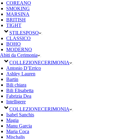
COREANO
SMOKING
MARSINA
BRITISH
TIGHT
STILE
SPOSO
CLASSICO
BOHO
MODERNO
Abiti da Cerimonia
COLLEZIONE
CERIMONIA
Antonio D’Errico
Ashley Lauren
Bartin
Bili chiara
Bili Elisabetta
Fabrizia Dea
Intelligere
COLLEZIONE
CERIMONIA
Isabel Sanchis
Magia
Manu Garcia
Maria Coca
Mischalis