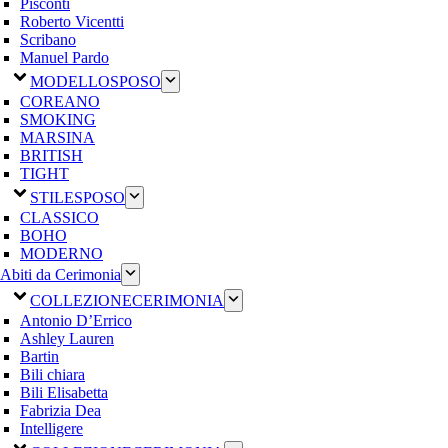
Pisconti
Roberto Vicentti
Scribano
Manuel Pardo
MODELLO
SPOSO
COREANO
SMOKING
MARSINA
BRITISH
TIGHT
STILE
SPOSO
CLASSICO
BOHO
MODERNO
Abiti da Cerimonia
COLLEZIONE
CERIMONIA
Antonio D’Errico
Ashley Lauren
Bartin
Bili chiara
Bili Elisabetta
Fabrizia Dea
Intelligere