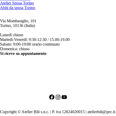
Atelier Sposa Torino
Abiti da sposa Torino
Via Mombasiglio, 101
Torino, 10136 (Italia)
ORARI ATELIER
Lunedì chiuso
Martedì-Venerdì: 9:30-12:30 / 15.00-19.00
Sabato: 9:00-19:00 orario continuato
Domenica: chiuso
Si riceve su appuntamento
CONTATTI
+39 011 200879
+39 342 0527384
clienti@bili.it
Social
Facebook
Instagram
YouTube
PRIMO APPUNTAMENTO PER LA SPOSA
PRIMO APPUNTAMENTO PER LO SPOSO
Copyright © Atelier Bili s.n.c. | P. iva 12824020015 | atelierbili@pec.it