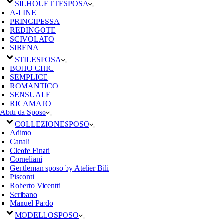
SILHOUETTE
SPOSA
A-LINE
PRINCIPESSA
REDINGOTE
SCIVOLATO
SIRENA
STILE
SPOSA
BOHO CHIC
SEMPLICE
ROMANTICO
SENSUALE
RICAMATO
Abiti da Sposo
COLLEZIONE
SPOSO
Adimo
Canali
Cleofe Finati
Corneliani
Gentleman sposo by Atelier Bili
Pisconti
Roberto Vicentti
Scribano
Manuel Pardo
MODELLO
SPOSO