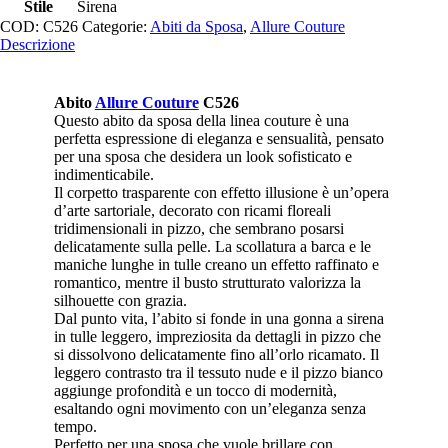
Stile
Sirena
COD:
C526
Categorie:
Abiti da Sposa
,
Allure Couture
Descrizione
Abito
Allure Couture
C526
Questo abito da sposa della linea couture è una
perfetta espressione di eleganza e sensualità, pensato
per una sposa che desidera un look sofisticato e
indimenticabile.
Il corpetto trasparente con effetto illusione è un’opera
d’arte sartoriale, decorato con ricami floreali
tridimensionali in pizzo, che sembrano posarsi
delicatamente sulla pelle. La scollatura a barca e le
maniche lunghe in tulle creano un effetto raffinato e
romantico, mentre il busto strutturato valorizza la
silhouette con grazia.
Dal punto vita, l’abito si fonde in una gonna a sirena
in tulle leggero, impreziosita da dettagli in pizzo che
si dissolvono delicatamente fino all’orlo ricamato. Il
leggero contrasto tra il tessuto nude e il pizzo bianco
aggiunge profondità e un tocco di modernità,
esaltando ogni movimento con un’eleganza senza
tempo.
Perfetto per una sposa che vuole brillare con