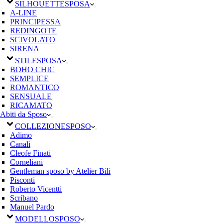
SILHOUETTE
SPOSA
A-LINE
PRINCIPESSA
REDINGOTE
SCIVOLATO
SIRENA
STILE
SPOSA
BOHO CHIC
SEMPLICE
ROMANTICO
SENSUALE
RICAMATO
Abiti da Sposo
COLLEZIONE
SPOSO
Adimo
Canali
Cleofe Finati
Corneliani
Gentleman sposo by Atelier Bili
Pisconti
Roberto Vicentti
Scribano
Manuel Pardo
MODELLO
SPOSO