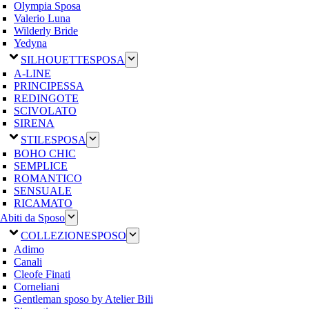
Olympia Sposa
Valerio Luna
Wilderly Bride
Yedyna
SILHOUETTE
SPOSA
A-LINE
PRINCIPESSA
REDINGOTE
SCIVOLATO
SIRENA
STILE
SPOSA
BOHO CHIC
SEMPLICE
ROMANTICO
SENSUALE
RICAMATO
Abiti da Sposo
COLLEZIONE
SPOSO
Adimo
Canali
Cleofe Finati
Corneliani
Gentleman sposo by Atelier Bili