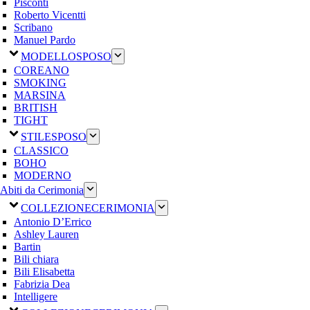
Pisconti
Roberto Vicentti
Scribano
Manuel Pardo
MODELLO
SPOSO
COREANO
SMOKING
MARSINA
BRITISH
TIGHT
STILE
SPOSO
CLASSICO
BOHO
MODERNO
Abiti da Cerimonia
COLLEZIONE
CERIMONIA
Antonio D’Errico
Ashley Lauren
Bartin
Bili chiara
Bili Elisabetta
Fabrizia Dea
Intelligere