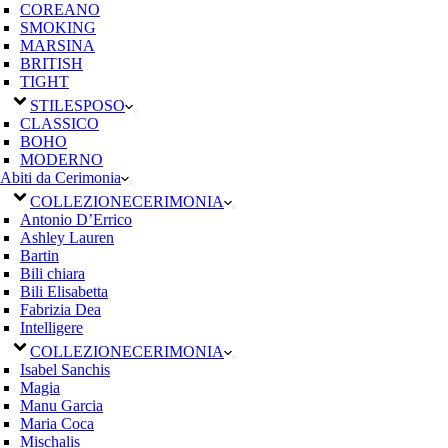
COREANO
SMOKING
MARSINA
BRITISH
TIGHT
STILE
SPOSO
CLASSICO
BOHO
MODERNO
Abiti da Cerimonia
COLLEZIONE
CERIMONIA
Antonio D’Errico
Ashley Lauren
Bartin
Bili chiara
Bili Elisabetta
Fabrizia Dea
Intelligere
COLLEZIONE
CERIMONIA
Isabel Sanchis
Magia
Manu Garcia
Maria Coca
Mischalis