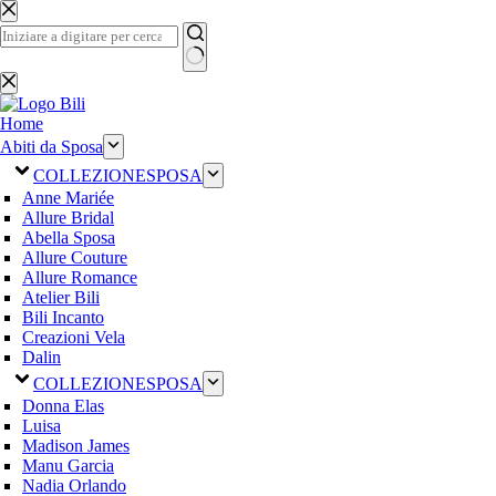
Salta
al
contenuto
Nessun
risultato
Home
Abiti da Sposa
COLLEZIONE
SPOSA
Anne Mariée
Allure Bridal
Abella Sposa
Allure Couture
Allure Romance
Atelier Bili
Bili Incanto
Creazioni Vela
Dalin
COLLEZIONE
SPOSA
Donna Elas
Luisa
Madison James
Manu Garcia
Nadia Orlando