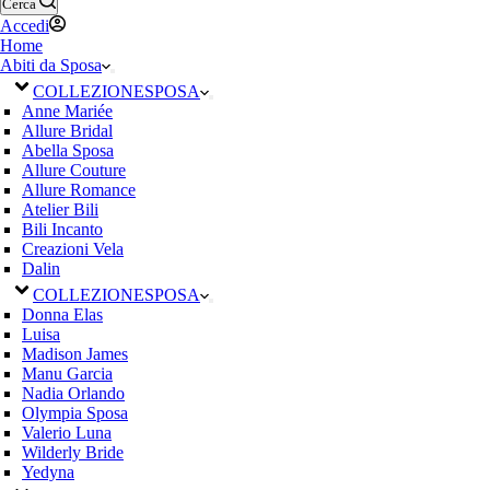
Cerca
Accedi
Home
Abiti da Sposa
COLLEZIONE
SPOSA
Anne Mariée
Allure Bridal
Abella Sposa
Allure Couture
Allure Romance
Atelier Bili
Bili Incanto
Creazioni Vela
Dalin
COLLEZIONE
SPOSA
Donna Elas
Luisa
Madison James
Manu Garcia
Nadia Orlando
Olympia Sposa
Valerio Luna
Wilderly Bride
Yedyna