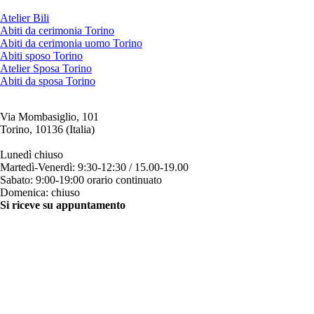
Atelier Bili
Abiti da cerimonia Torino
Abiti da cerimonia uomo Torino
Abiti sposo Torino
Atelier Sposa Torino
Abiti da sposa Torino
Via Mombasiglio, 101
Torino, 10136 (Italia)
ORARI ATELIER
Lunedì chiuso
Martedì-Venerdì: 9:30-12:30 / 15.00-19.00
Sabato: 9:00-19:00 orario continuato
Domenica: chiuso
Si riceve su appuntamento
CONTATTI
+39 011 200879
+39 342 0527384
clienti@bili.it
Social