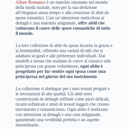
Allure Romance
è un marchio rinomato nel mondo
della moda nuziale, noto per la sua dedizione
all’eleganza senza tempo e alla creazione di abiti da
sposa romantici. Con un’attenzione meticolosa ai
dettagli e una maestria artigianale,
offre abiti che
catturano il cuore delle spose romantiche di tutto
il mondo
.
La loro collezione di abiti da sposa incarna la grazia e
la femminilità, offrendo una varietà di stili che si
adattano ai gusti e alle preferenze individuali. Dai
modelli a sirena che esaltano le curve al classico stile
principessa con gonne voluminose,
ogni abito è
progettato per far sentire ogni sposa come una
principessa nel giorno del suo matrimonio
.
La collezione si distingue per i suoi tessuti pregiati e
le lavorazioni di alta qualità. Gli abiti sono
caratterizzati da dettagli raffinati come pizzi delicati,
ricami sofisticati e strati di tessuti leggeri che creano
movimento e romanticismo. Ogni abito è realizzato
con attenzione ai dettagli e una cura artigianale,
garantendo una vestibilità perfetta e un aspetto
straordinario.