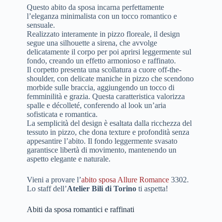
Questo abito da sposa incarna perfettamente
l’eleganza minimalista con un tocco romantico e
sensuale.
Realizzato interamente in pizzo floreale, il design
segue una silhouette a sirena, che avvolge
delicatamente il corpo per poi aprirsi leggermente sul
fondo, creando un effetto armonioso e raffinato.
Il corpetto presenta una scollatura a cuore off-the-
shoulder, con delicate maniche in pizzo che scendono
morbide sulle braccia, aggiungendo un tocco di
femminilità e grazia. Questa caratteristica valorizza
spalle e décolleté, conferendo al look un’aria
sofisticata e romantica.
La semplicità del design è esaltata dalla ricchezza del
tessuto in pizzo, che dona texture e profondità senza
appesantire l’abito. Il fondo leggermente svasato
garantisce libertà di movimento, mantenendo un
aspetto elegante e naturale.
Vieni a provare l’
abito sposa Allure Romance
3302.
Lo staff dell’
Atelier Bili di Torino
ti aspetta!
Abiti da sposa romantici e raffinati